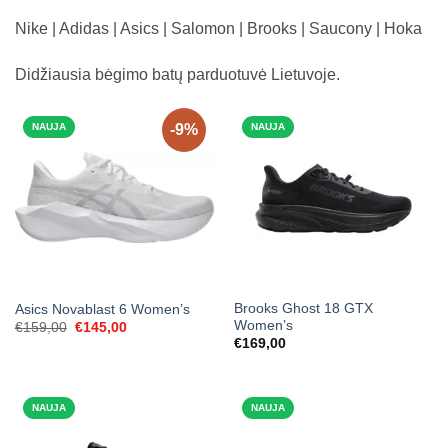
Nike | Adidas | Asics | Salomon | Brooks | Saucony | Hoka
Didžiausia bėgimo batų parduotuvė Lietuvoje.
NAUJA
-9%
NAUJA
Brooks Ghost 18 GTX
Asics Novablast 6 Women’s
Women’s
Original
Current
€
159,00
€
145,00
price
price
€
169,00
was:
is:
€159,00.
€145,00.
NAUJA
NAUJA