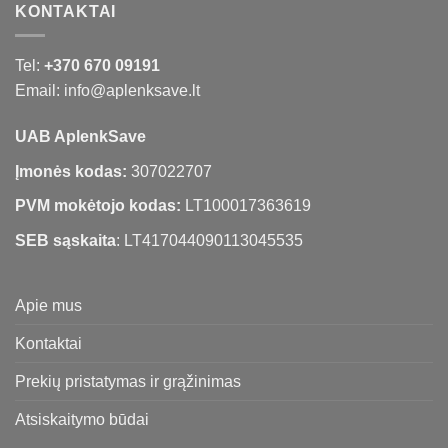
KONTAKTAI
Tel:
+370 670 09191
Email: info@aplenksave.lt
UAB AplenkSave
Įmonės kodas:
307022707
PVM mokėtojo kodas:
LT100017363619
SEB sąskaita
: LT417044090113045535
Apie mus
Kontaktai
Prekių pristatymas ir grąžinimas
Atsiskaitymo būdai