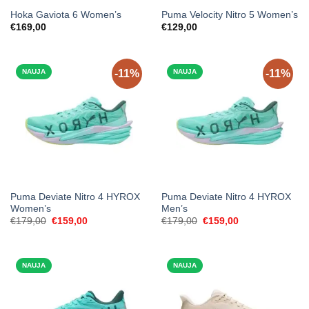
Hoka Gaviota 6 Women’s
Puma Velocity Nitro 5 Women’s
€
169,00
€
129,00
NAUJA
-11%
NAUJA
-11%
Puma Deviate Nitro 4 HYROX
Puma Deviate Nitro 4 HYROX
Women’s
Men’s
Original
Current
Original
Current
€
179,00
€
159,00
€
179,00
€
159,00
price
price
price
price
was:
is:
was:
is:
€179,00.
€159,00.
€179,00.
€159,00.
NAUJA
NAUJA