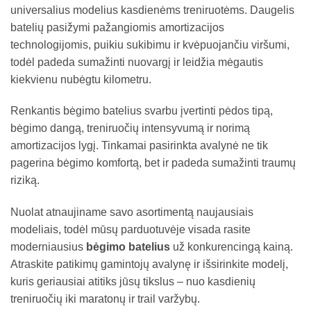
universalius modelius kasdienėms treniruotėms. Daugelis
batelių pasižymi pažangiomis amortizacijos
technologijomis, puikiu sukibimu ir kvėpuojančiu viršumi,
todėl padeda sumažinti nuovargį ir leidžia mėgautis
kiekvienu nubėgtu kilometru.
Renkantis bėgimo batelius svarbu įvertinti pėdos tipą,
bėgimo dangą, treniruočių intensyvumą ir norimą
amortizacijos lygį. Tinkamai pasirinkta avalynė ne tik
pagerina bėgimo komfortą, bet ir padeda sumažinti traumų
riziką.
Nuolat atnaujiname savo asortimentą naujausiais
modeliais, todėl mūsų parduotuvėje visada rasite
moderniausius
bėgimo batelius
už konkurencingą kainą.
Atraskite patikimų gamintojų avalynę ir išsirinkite modelį,
kuris geriausiai atitiks jūsų tikslus – nuo kasdienių
treniruočių iki maratonų ir trail varžybų.