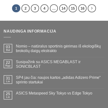
1
2
3
4
…
14
15
16
NAUDINGA INFORMACIJA
Nomio – natūralus sportinis gėrimas iš ekologiškų
03
Bal
brokolių daigų ekstrakto
Susipažink su ASICS MEGABLAST ir
22
Rgp
SONICBLAST
SP4 jau čia: naujos kartos „adidas Adizero Prime“
31
Lie
sprinto startukai
ASICS Metaspeed Sky Tokyo vs Edge Tokyo
25
Lie