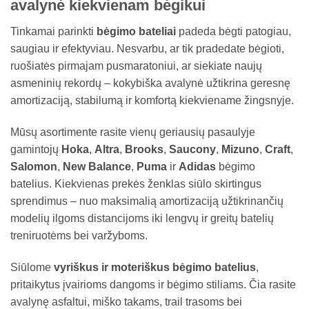
avalynė kiekvienam bėgikui
Tinkamai parinkti
bėgimo bateliai
padeda bėgti patogiau,
saugiau ir efektyviau. Nesvarbu, ar tik pradedate bėgioti,
ruošiatės pirmajam pusmaratoniui, ar siekiate naujų
asmeninių rekordų – kokybiška avalynė užtikrina geresnę
amortizaciją, stabilumą ir komfortą kiekviename žingsnyje.
Mūsų asortimente rasite vienų geriausių pasaulyje
gamintojų
Hoka
,
Altra
,
Brooks
,
Saucony
,
Mizuno
,
Craft
,
Salomon
,
New Balance
,
Puma
ir
Adidas
bėgimo
batelius. Kiekvienas prekės ženklas siūlo skirtingus
sprendimus – nuo maksimalią amortizaciją užtikrinančių
modelių ilgoms distancijoms iki lengvų ir greitų batelių
treniruotėms bei varžyboms.
Siūlome
vyriškus ir moteriškus bėgimo batelius
,
pritaikytus įvairioms dangoms ir bėgimo stiliams. Čia rasite
avalynę asfaltui, miško takams, trail trasoms bei