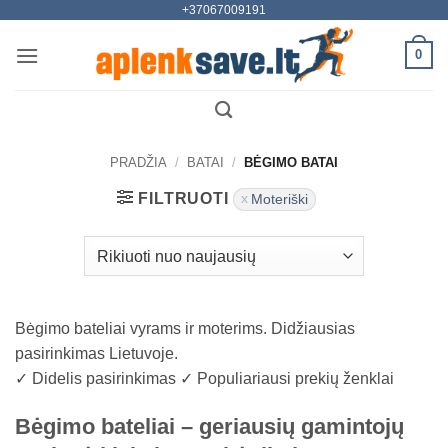
+37067009191
Skip
to
0
content
PRADŽIA
/
BATAI
/
BĖGIMO BATAI
FILTRUOTI
Moteriški
Bėgimo bateliai vyrams ir moterims. Didžiausias
pasirinkimas Lietuvoje.
✓ Didelis pasirinkimas ✓ Populiariausi prekių ženklai
Bėgimo bateliai – geriausių gamintojų