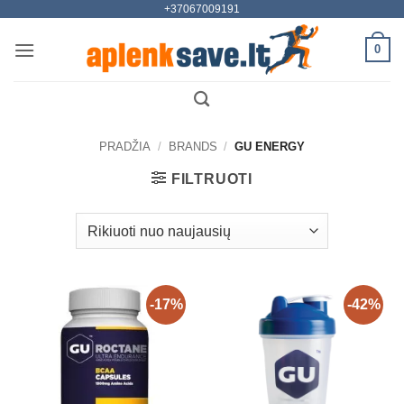
+37067009191
Skip
to
0
content
PRADŽIA
/
BRANDS
/
GU ENERGY
FILTRUOTI
-17%
-42%