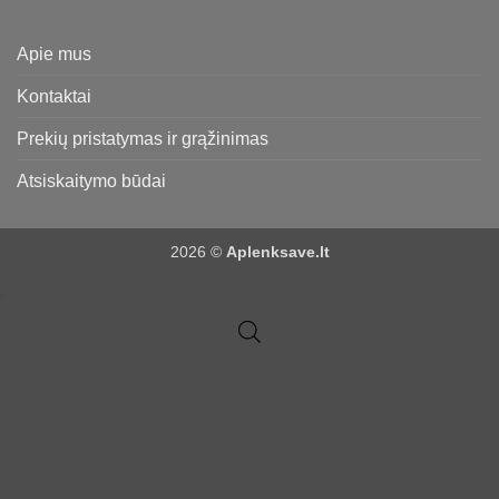
Apie mus
Kontaktai
Prekių pristatymas ir grąžinimas
Atsiskaitymo būdai
2026 ©
Aplenksave.lt