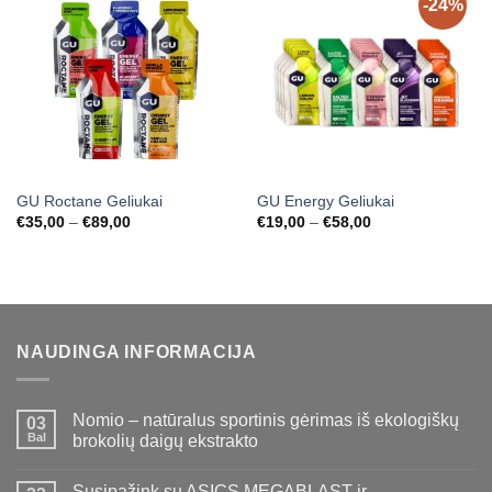
-24%
GU Roctane Geliukai
GU Energy Geliukai
Price
Price
€
35,00
–
€
89,00
€
19,00
–
€
58,00
range:
range:
€35,00
€19,00
through
through
€89,00
€58,00
NAUDINGA INFORMACIJA
Nomio – natūralus sportinis gėrimas iš ekologiškų
03
Bal
brokolių daigų ekstrakto
Susipažink su ASICS MEGABLAST ir