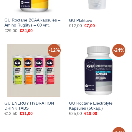
GU Roctane BCAA kapsulės –
GU Plaktuvė
Amino Rūgštys – 60 vnt.
Original
Current
€
12,00
€
7,00
price
price
Original
Current
€
29,00
€
24,00
was:
is:
price
price
€12,00.
€7,00.
was:
is:
€29,00.
€24,00.
-12%
-24%
GU ENERGY HYDRATION
GU Roctane Electrolyte
DRINK TABS
Kapsulės (50kap.)
Original
Current
Original
Current
€
12,50
€
11,00
€
25,00
€
19,00
price
price
price
price
was:
is:
was:
is:
€12,50.
€11,00.
€25,00.
€19,00.