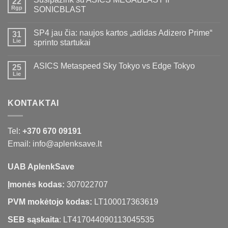
22
Rgp
SONICBLAST
SP4 jau čia: naujos kartos „adidas Adizero Prime“
31
Lie
sprinto startukai
ASICS Metaspeed Sky Tokyo vs Edge Tokyo
25
Lie
KONTAKTAI
Tel:
+370 670 09191
Email: info@aplenksave.lt
UAB AplenkSave
Įmonės kodas:
307022707
PVM mokėtojo kodas:
LT100017363619
SEB sąskaita
: LT417044090113045535