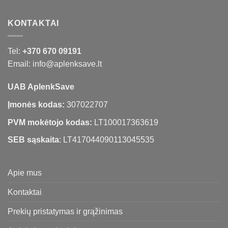
KONTAKTAI
Tel:
+370 670 09191
Email: info@aplenksave.lt
UAB AplenkSave
Įmonės kodas:
307022707
PVM mokėtojo kodas:
LT100017363619
SEB sąskaita
: LT417044090113045535
Apie mus
Kontaktai
Prekių pristatymas ir grąžinimas