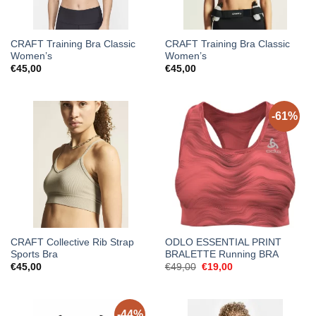
CRAFT Training Bra Classic
CRAFT Training Bra Classic
Women’s
Women’s
€
45,00
€
45,00
-61%
CRAFT Collective Rib Strap
ODLO ESSENTIAL PRINT
Sports Bra
BRALETTE Running BRA
Original
Current
€
45,00
€
49,00
€
19,00
price
price
was:
is:
€49,00.
€19,00.
-44%