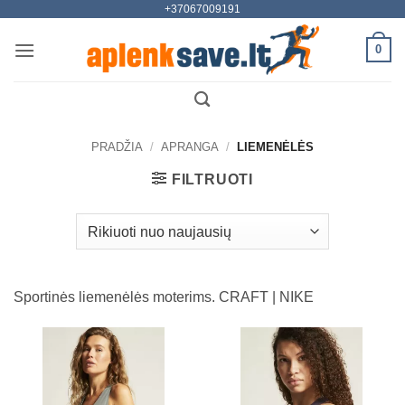
+37067009191
Skip
to
0
content
PRADŽIA
/
APRANGA
/
LIEMENĖLĖS
FILTRUOTI
Sportinės liemenėlės moterims. CRAFT | NIKE