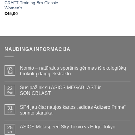
CRAFT Training Bra Classic
Women’s
€
45,00
NAUDINGA INFORMACIJA
Nomio – natūralus sportinis gėrimas iš ekologiškų
03
Bal
brokolių daigų ekstrakto
Susipažink su ASICS MEGABLAST ir
22
Rgp
SONICBLAST
SP4 jau čia: naujos kartos „adidas Adizero Prime“
31
Lie
sprinto startukai
ASICS Metaspeed Sky Tokyo vs Edge Tokyo
25
Lie