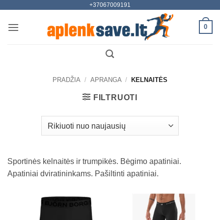
+37067009191
Skip
to
0
content
PRADŽIA
/
APRANGA
/
KELNAITĖS
FILTRUOTI
Sportinės kelnaitės ir trumpikės. Bėgimo apatiniai.
Apatiniai dviratininkams. Pašiltinti apatiniai.