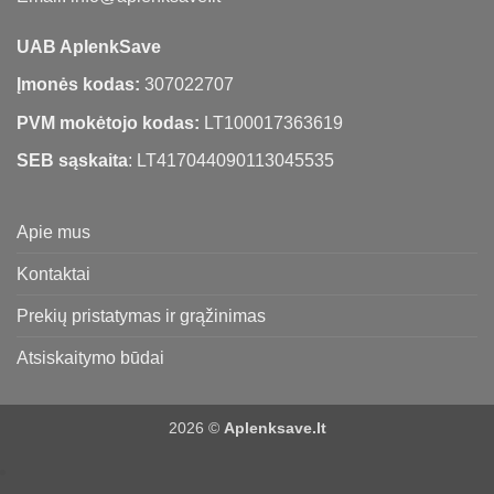
UAB AplenkSave
Įmonės kodas:
307022707
PVM mokėtojo kodas:
LT100017363619
SEB sąskaita
: LT417044090113045535
Apie mus
Kontaktai
Prekių pristatymas ir grąžinimas
Atsiskaitymo būdai
2026 ©
Aplenksave.lt