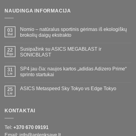
NAUDINGA INFORMACIJA
Nomio – natūralus sportinis gėrimas iš ekologiškų
03
Bal
brokolių daigų ekstrakto
Susipažink su ASICS MEGABLAST ir
22
Rgp
SONICBLAST
SP4 jau čia: naujos kartos „adidas Adizero Prime“
31
Lie
sprinto startukai
ASICS Metaspeed Sky Tokyo vs Edge Tokyo
25
Lie
KONTAKTAI
Tel:
+370 670 09191
Email: info@aplenksave.lt