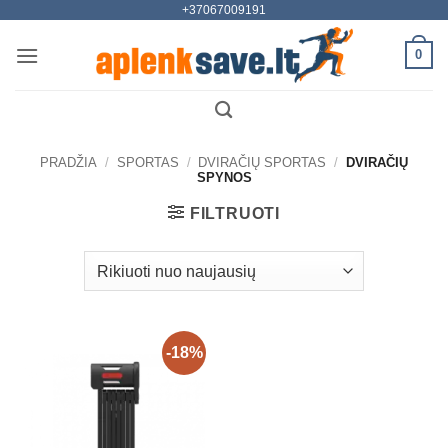
+37067009191
Skip
to
0
content
PRADŽIA
/
SPORTAS
/
DVIRAČIŲ SPORTAS
/
DVIRAČIŲ
SPYNOS
FILTRUOTI
-18%