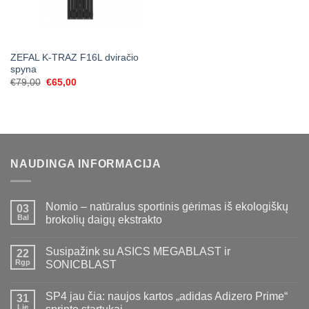
ZEFAL K-TRAZ F16L dviračio
spyna
Original
Current
€
79,00
€
65,00
price
price
was:
is:
€79,00.
€65,00.
NAUDINGA INFORMACIJA
Nomio – natūralus sportinis gėrimas iš ekologiškų
03
Bal
brokolių daigų ekstrakto
Susipažink su ASICS MEGABLAST ir
22
Rgp
SONICBLAST
SP4 jau čia: naujos kartos „adidas Adizero Prime“
31
Lie