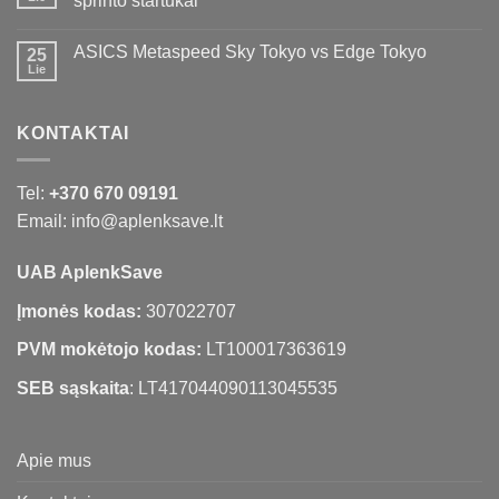
sprinto startukai
ASICS Metaspeed Sky Tokyo vs Edge Tokyo
25
Lie
KONTAKTAI
Tel:
+370 670 09191
Email: info@aplenksave.lt
UAB AplenkSave
Įmonės kodas:
307022707
PVM mokėtojo kodas:
LT100017363619
SEB sąskaita
: LT417044090113045535
Apie mus