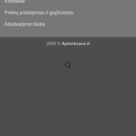
Kontaktai
Prekių pristatymas ir grąžinimas
Atsiskaitymo būdai
2026 ©
Aplenksave.lt