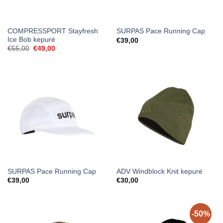
COMPRESSPORT Stayfresh
SURPAS Pace Running Cap
Ice Bob kepurė
€
39,00
Original
Current
€
55,00
€
49,00
price
price
was:
is:
€55,00.
€49,00.
SURPAS Pace Running Cap
ADV Windblock Knit kepurė
€
39,00
€
30,00
-50%