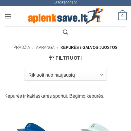
+37067009191
Skip
to
0
content
PRADŽIA
/
APRANGA
/
KEPURĖS / GALVOS JUOSTOS
FILTRUOTI
Kepurės ir kaklaskarės sportui. Bėgimo kepurės.