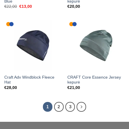
Blue
kepurė
Original
Current
€
22,00
€
13,00
€
20,00
price
price
was:
is:
€22,00.
€13,00.
Craft Adv Windblock Fleece
CRAFT Core Essence Jersey
Hat
kepurė
€
28,00
€
21,00
1
2
3