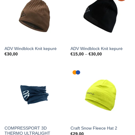
ADV Windblock Knit kepurė
ADV Windblock Knit kepurė
Price
€
30,00
€
15,00
–
€
30,00
range:
€15,00
through
€30,00
COMPRESSPORT 3D
Craft Snow Fleece Hat 2
THERMO ULTRALIGHT
€
29,00