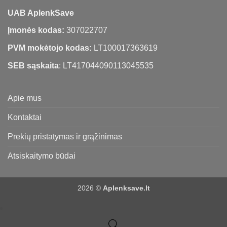
UAB AplenkSave
Įmonės kodas:
307022707
PVM mokėtojo kodas:
LT100017363619
SEB sąskaita
: LT417044090113045535
Apie mus
Kontaktai
Prekių pristatymas ir grąžinimas
Atsiskaitymo būdai
2026 ©
Aplenksave.lt