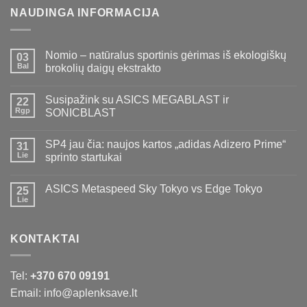
NAUDINGA INFORMACIJA
Nomio – natūralus sportinis gėrimas iš ekologiškų
03
Bal
brokolių daigų ekstrakto
Susipažink su ASICS MEGABLAST ir
22
Rgp
SONICBLAST
SP4 jau čia: naujos kartos „adidas Adizero Prime“
31
Lie
sprinto startukai
ASICS Metaspeed Sky Tokyo vs Edge Tokyo
25
Lie
KONTAKTAI
Tel:
+370 670 09191
Email: info@aplenksave.lt