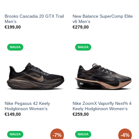
Brooks Cascadia 20 GTX Trail
New Balance SuperComp Elite
Men’s
v6 Men’s
€
199,00
€
279,00
NAUJA
NAUJA
Nike Pegasus 42 Keely
Nike ZoomX Vaporfly Next% 4
Hodgkinson Women’s
Keely Hodgkinson Women’s
€
149,00
€
259,00
NAUJA
-7%
NAUJA
-4%