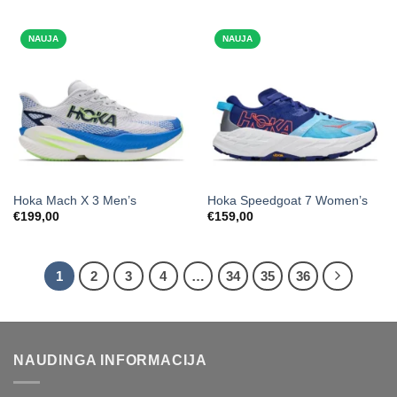
€239,00
through
€269,00
NAUJA
NAUJA
Hoka Mach X 3 Men’s
Hoka Speedgoat 7 Women’s
€
199,00
€
159,00
1
2
3
4
…
34
35
36
NAUDINGA INFORMACIJA