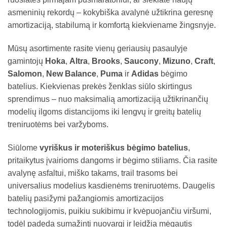
asmeninių rekordų – kokybiška avalynė užtikrina geresnę
amortizaciją, stabilumą ir komfortą kiekviename žingsnyje.
Mūsų asortimente rasite vienų geriausių pasaulyje
gamintojų
Hoka
,
Altra
,
Brooks
,
Saucony
,
Mizuno
,
Craft
,
Salomon
,
New Balance
,
Puma
ir
Adidas
bėgimo
batelius. Kiekvienas prekės ženklas siūlo skirtingus
sprendimus – nuo maksimalią amortizaciją užtikrinančių
modelių ilgoms distancijoms iki lengvų ir greitų batelių
treniruotėms bei varžyboms.
Siūlome
vyriškus ir moteriškus bėgimo batelius
,
pritaikytus įvairioms dangoms ir bėgimo stiliams. Čia rasite
avalynę asfaltui, miško takams, trail trasoms bei
universalius modelius kasdienėms treniruotėms. Daugelis
batelių pasižymi pažangiomis amortizacijos
technologijomis, puikiu sukibimu ir kvėpuojančiu viršumi,
todėl padeda sumažinti nuovargį ir leidžia mėgautis