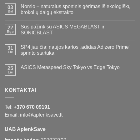
Nomio – natūralus sportinis gėrimas iš ekologiškų
03
Bal
brokolių daigų ekstrakto
Susipažink su ASICS MEGABLAST ir
22
Rgp
SONICBLAST
SP4 jau čia: naujos kartos „adidas Adizero Prime“
31
Lie
sprinto startukai
ASICS Metaspeed Sky Tokyo vs Edge Tokyo
25
Lie
KONTAKTAI
Tel:
+370 670 09191
Email: info@aplenksave.lt
UAB AplenkSave