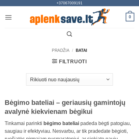
+37067009191
Skip
to
0
content
PRADŽIA
/
BATAI
FILTRUOTI
Bėgimo bateliai – geriausių gamintojų
avalynė kiekvienam bėgikui
Tinkamai parinkti
bėgimo bateliai
padeda bėgti patogiau,
saugiau ir efektyviau. Nesvarbu, ar tik pradedate bėgioti,
ruošiatės pirmajam pusmaratoniui, ar siekiate naujų