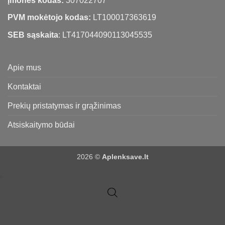
Įmonės kodas:
307022707
PVM mokėtojo kodas:
LT100017363619
SEB sąskaita
: LT417044090113045535
Apie mus
Kontaktai
Prekių pristatymas ir grąžinimas
Atsiskaitymo būdai
2026 ©
Aplenksave.lt