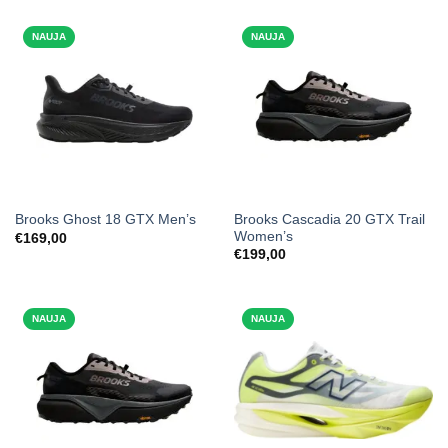
€149,00.
€139,00.
NAUJA
NAUJA
Brooks Cascadia 20 GTX Trail
Brooks Ghost 18 GTX Men’s
Women’s
€
169,00
€
199,00
NAUJA
NAUJA