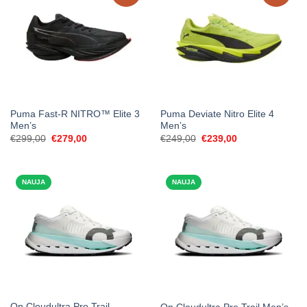
Puma Fast-R NITRO™ Elite 3
Puma Deviate Nitro Elite 4
Men’s
Men’s
Original
Current
Original
Current
€
299,00
€
279,00
€
249,00
€
239,00
price
price
price
price
was:
is:
was:
is:
€299,00.
€279,00.
€249,00.
€239,00.
NAUJA
NAUJA
On Cloudultra Pro Trail