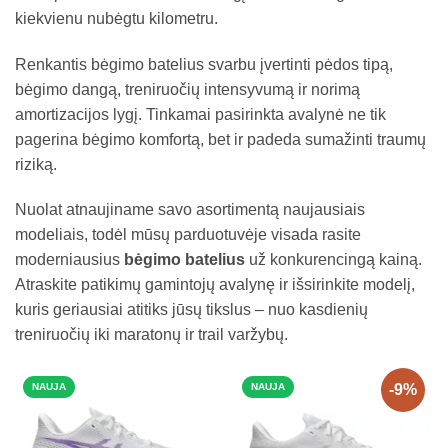
kiekvienu nubėgtu kilometru.
Renkantis bėgimo batelius svarbu įvertinti pėdos tipą,
bėgimo dangą, treniruočių intensyvumą ir norimą
amortizacijos lygį. Tinkamai pasirinkta avalynė ne tik
pagerina bėgimo komfortą, bet ir padeda sumažinti traumų
riziką.
Nuolat atnaujiname savo asortimentą naujausiais
modeliais, todėl mūsų parduotuvėje visada rasite
moderniausius
bėgimo batelius
už konkurencingą kainą.
Atraskite patikimų gamintojų avalynę ir išsirinkite modelį,
kuris geriausiai atitiks jūsų tikslus – nuo kasdienių
treniruočių iki maratonų ir trail varžybų.
NAUJA
NAUJA
-9%