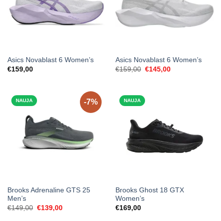
Asics Novablast 6 Women’s
Asics Novablast 6 Women’s
Original
Current
€
159,00
€
159,00
€
145,00
price
price
was:
is:
€159,00.
€145,00.
NAUJA
-7%
NAUJA
Brooks Adrenaline GTS 25
Brooks Ghost 18 GTX
Men’s
Women’s
Original
Current
€
149,00
€
139,00
€
169,00
price
price
was:
is: