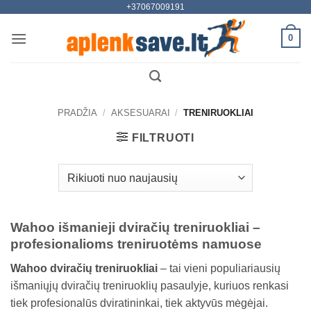
+37067009191
Skip
to
0
content
PRADŽIA
/
AKSESUARAI
/
TRENIRUOKLIAI
FILTRUOTI
Wahoo išmanieji dviračių treniruokliai –
profesionalioms treniruotėms namuose
Wahoo dviračių treniruokliai
– tai vieni populiariausių
išmaniųjų dviračių treniruoklių pasaulyje, kuriuos renkasi
tiek profesionalūs dviratininkai, tiek aktyvūs mėgėjai.