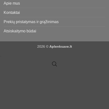
Apie mus
Kontaktai
Prekių pristatymas ir grąžinimas
Atsiskaitymo būdai
2026 ©
Aplenksave.lt