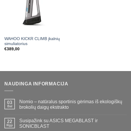
WAHOO KICKR CLIMB įkalnių
simuliatorius
€
389,00
NAUDINGA INFORMACIJA
Nomio – natūralus sportinis gėrimas iš ekologiškų
03
Bal
brokolių daigų ekstrakto
Susipažink su ASICS MEGABLAST ir
22
Rgp
SONICBLAST