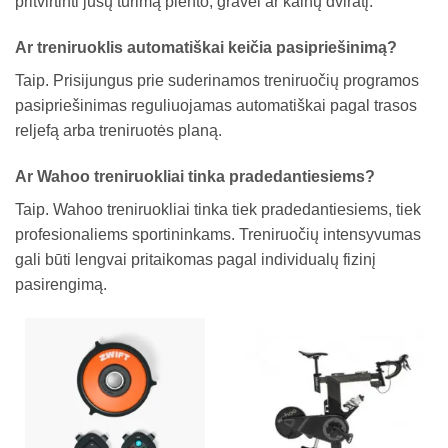
pritvirtinti jūsų turimą plento, gravel ar kalnų dviratį.
Ar treniruoklis automatiškai keičia pasipriešinimą?
Taip. Prisijungus prie suderinamos treniruočių programos
pasipriešinimas reguliuojamas automatiškai pagal trasos
reljefą arba treniruotės planą.
Ar Wahoo treniruokliai tinka pradedantiesiems?
Taip. Wahoo treniruokliai tinka tiek pradedantiesiems, tiek
profesionaliems sportininkams. Treniruočių intensyvumas
gali būti lengvai pritaikomas pagal individualų fizinį
pasirengimą.