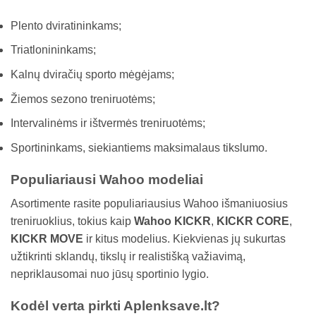
Plento dviratininkams;
Triatlonininkams;
Kalnų dviračių sporto mėgėjams;
Žiemos sezono treniruotėms;
Intervalinėms ir ištvermės treniruotėms;
Sportininkams, siekiantiems maksimalaus tikslumo.
Populiariausi Wahoo modeliai
Asortimente rasite populiariausius Wahoo išmaniuosius
treniruoklius, tokius kaip
Wahoo KICKR
,
KICKR CORE
,
KICKR MOVE
ir kitus modelius. Kiekvienas jų sukurtas
užtikrinti sklandų, tikslų ir realistišką važiavimą,
nepriklausomai nuo jūsų sportinio lygio.
Kodėl verta pirkti Aplenksave.lt?