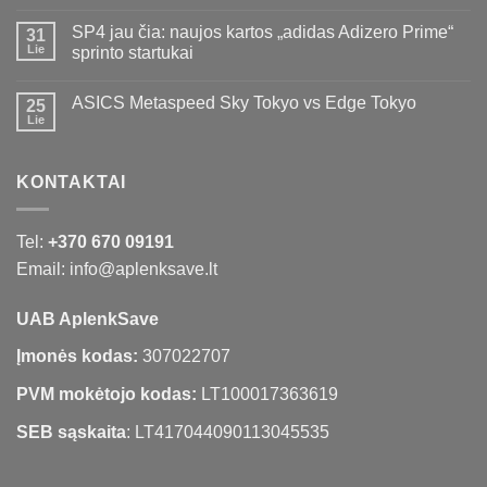
SP4 jau čia: naujos kartos „adidas Adizero Prime“
31
Lie
sprinto startukai
ASICS Metaspeed Sky Tokyo vs Edge Tokyo
25
Lie
KONTAKTAI
Tel:
+370 670 09191
Email: info@aplenksave.lt
UAB AplenkSave
Įmonės kodas:
307022707
PVM mokėtojo kodas:
LT100017363619
SEB sąskaita
: LT417044090113045535