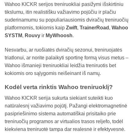
Wahoo KICKR serijos treniruokliai pasižymi išskirtiniu
tikslumu, itin realistišku važiavimo pojūčiu ir plačiu
suderinamumu su populiariausiomis dviračių treniruočių
platformomis, tokiomis kaip
Zwift
,
TrainerRoad
,
Wahoo
SYSTM
,
Rouvy
ir
MyWhoosh
.
Nesvarbu, ar ruošiatės dviračių sezonui, treniruojatės
triatlonui, ar norite palaikyti sportinę formą visus metus –
Wahoo išmanieji treniruokliai leidžia treniruotis bet
kokiomis oro sąlygomis neišeinant iš namų.
Kodėl verta rinktis Wahoo treniruoklį?
Wahoo KICKR serija sukurta siekiant suteikti kuo
natūralesnį važiavimo pojūtį. Pažangi elektromagnetinė
pasipriešinimo sistema automatiškai prisitaiko prie
treniruočių programos ar virtualios trasos reljefo, todėl
kiekviena treniruotė tampa dar realesnė ir efektyvesnė.