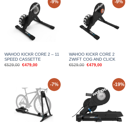
-9%
-9%
WAHOO KICKR CORE 2 – 11
WAHOO KICKR CORE 2
SPEED CASSETTE
ZWIFT COG AND CLICK
Original
Current
Original
Current
€
529,00
€
479,00
€
529,00
€
479,00
price
price
price
price
was:
is:
was:
is:
€529,00.
€479,00.
€529,00.
€479,00.
-7%
-19%