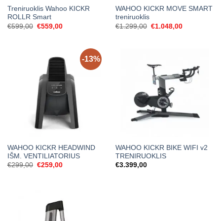
Treniruoklis Wahoo KICKR
WAHOO KICKR MOVE SMART
ROLLR Smart
treniruoklis
Original
Current
Original
Current
€
599,00
€
559,00
€
1.299,00
€
1.048,00
price
price
price
price
was:
is:
was:
is:
€599,00.
€559,00.
€1.299,00.
€1.048,00.
-13%
WAHOO KICKR HEADWIND
WAHOO KICKR BIKE WIFI v2
IŠM. VENTILIATORIUS
TRENIRUOKLIS
Original
Current
€
299,00
€
259,00
€
3.399,00
price
price
was:
is:
€299,00.
€259,00.