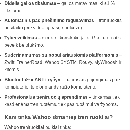
Didelis galios tikslumas
– galios matavimas iki ±1 %
tikslumu.
Automatinis pasipriešinimo reguliavimas
– treniruoklis
prisitaiko prie virtualių trasų nuolydžių.
Tylus veikimas
– moderni konstrukcija leidžia treniruotis
beveik be triukšmo.
Suderinamumas su populiariausiomis platformomis
–
Zwift, TrainerRoad, Wahoo SYSTM, Rouvy, MyWhoosh ir
kitomis.
Bluetooth® ir ANT+ ryšys
– paprastas prijungimas prie
kompiuterio, telefono ar dviračio kompiuterio.
Profesionalus treniruočių sprendimas
– tinkamas tiek
kasdienėms treniruotėms, tiek pasiruošimui varžyboms.
Kam tinka Wahoo išmanieji treniruokliai?
Wahoo treniruokliai puikiai tinka: