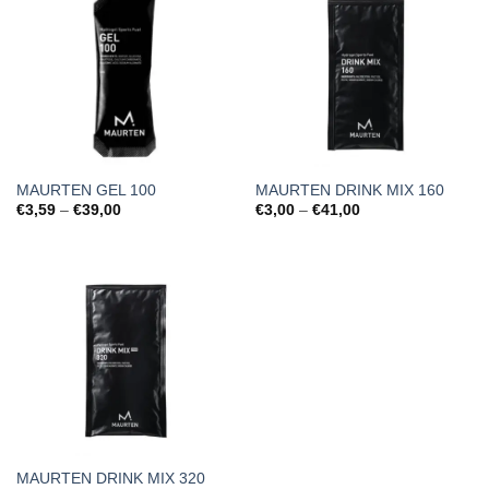
MAURTEN GEL 100
MAURTEN DRINK MIX 160
Price
Price
€
3,59
–
€
39,00
€
3,00
–
€
41,00
range:
range:
€3,59
€3,00
through
through
€39,00
€41,00
MAURTEN DRINK MIX 320