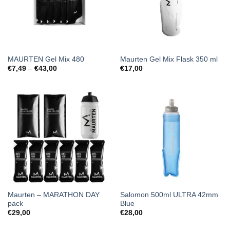
MAURTEN Gel Mix 480
Maurten Gel Mix Flask 350 ml
Price
€
7,49
–
€
43,00
€
17,00
range:
€7,49
through
€43,00
Maurten – MARATHON DAY
Salomon 500ml ULTRA 42mm
pack
Blue
€
29,00
€
28,00