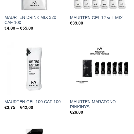
MAURTEN DRINK MIX 320
MAURTEN GEL 12 vnt. MIX
CAF 100
€
39,00
Price
€
4,80
–
€
55,00
range:
€4,80
through
€55,00
MAURTEN MARATONO
MAURTEN GEL 100 CAF 100
RINKINYS
Price
€
3,75
–
€
42,00
range:
€
26,00
€3,75
through
€42,00