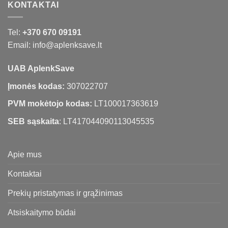
KONTAKTAI
Tel:
+370 670 09191
Email: info@aplenksave.lt
UAB AplenkSave
Įmonės kodas:
307022707
PVM mokėtojo kodas:
LT100017363619
SEB sąskaita
: LT417044090113045535
Apie mus
Kontaktai
Prekių pristatymas ir grąžinimas
Atsiskaitymo būdai