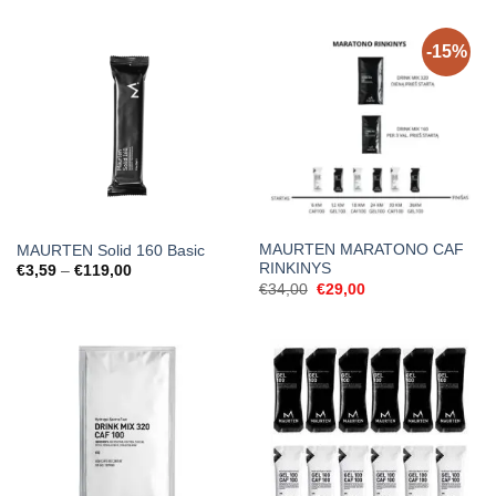
€21,00
€3,59
through
through
€99,00
€119,00
-15%
MAURTEN MARATONO CAF
MAURTEN Solid 160 Basic
RINKINYS
Price
€
3,59
–
€
119,00
range:
Original
Current
€
34,00
€
29,00
€3,59
price
price
through
was:
is:
€119,00
€34,00.
€29,00.