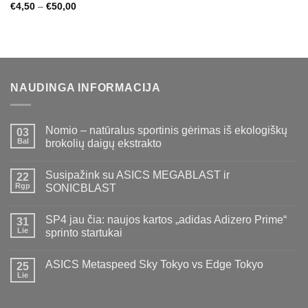
Price
€
4,50
–
€
50,00
range:
€4,50
through
€50,00
NAUDINGA INFORMACIJA
Nomio – natūralus sportinis gėrimas iš ekologiškų
03
Bal
brokolių daigų ekstrakto
Susipažink su ASICS MEGABLAST ir
22
Rgp
SONICBLAST
SP4 jau čia: naujos kartos „adidas Adizero Prime“
31
Lie
sprinto startukai
ASICS Metaspeed Sky Tokyo vs Edge Tokyo
25
Lie