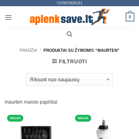
+37067009191
Skip
to
0
content
PRADŽIA
/
PRODUKTAI SU ŽYMOMIS “MAURTEN”
FILTRUOTI
maurten maisto papildai
NAUJA
NAUJA