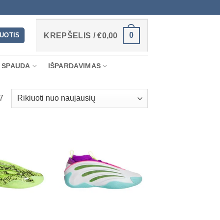
0
RUOTIS
KREPŠELIS /
€
0,00
 SPAUDA
IŠPARDAVIMAS
Rūšiuojama
7
pagal
naujausią