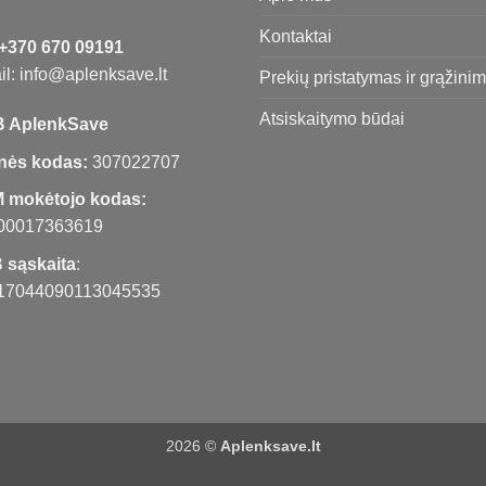
Kontaktai
+370 670 09191
l: info@aplenksave.lt
Prekių pristatymas ir grąžini
Atsiskaitymo būdai
 AplenkSave
nės kodas:
307022707
 mokėtojo kodas:
00017363619
 sąskaita
:
17044090113045535
2026 ©
Aplenksave.lt