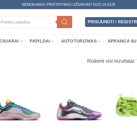
NEMOKAMAS PRISTATYMAS UŽSAKANT NUO 16 EUR
oducts
arch
PRISIJUNGTI / REGIST
ESUARAI
PAPILDAI
AUTOTURIZMAS
APRANGA SU
Rodomi visi rezultatai: 