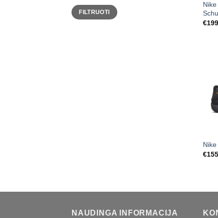
Nike
Min
Maks
FILTRUOTI
Schu
kaina
kaina
€
199
Nike
€
155
NAUDINGA INFORMACIJA
KO