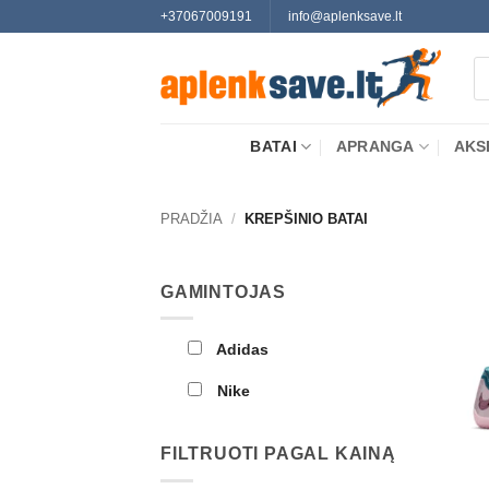
Skip
+37067009191
info@aplenksave.lt
to
Pr
content
se
BATAI
APRANGA
AKS
PRADŽIA
/
KREPŠINIO BATAI
GAMINTOJAS
Adidas
Nike
FILTRUOTI PAGAL KAINĄ