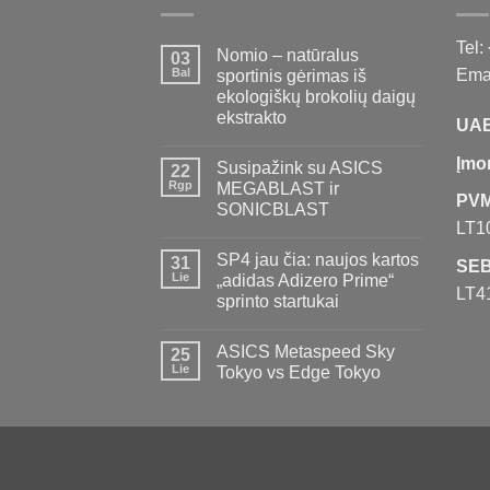
Tel:
Nomio – natūralus
03
Bal
Emai
sportinis gėrimas iš
ekologiškų brokolių daigų
ekstrakto
UAB
Įmo
Susipažink su ASICS
22
Rgp
MEGABLAST ir
PVM
SONICBLAST
LT1
SP4 jau čia: naujos kartos
31
SEB
Lie
„adidas Adizero Prime“
LT4
sprinto startukai
ASICS Metaspeed Sky
25
Lie
Tokyo vs Edge Tokyo