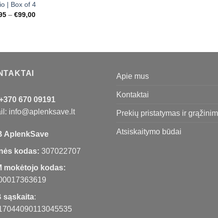
o | Box of 4
Price
95
–
€
99,00
range:
€21,95
through
€99,00
NTAKTAI
Apie mus
Kontaktai
+370 670 09191
l: info@aplenksave.lt
Prekių pristatymas ir grąžini
Atsiskaitymo būdai
 AplenkSave
nės kodas:
307022707
 mokėtojo kodas:
00017363619
 sąskaita
:
17044090113045535