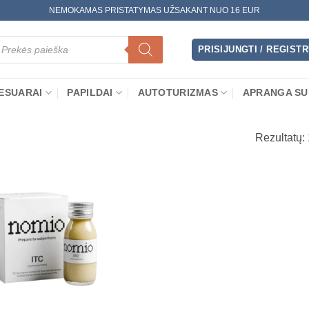
NEMOKAMAS PRISTATYMAS UŽSAKANT NUO 16 EUR
oducts
arch
PRISIJUNGTI / REGIST
ESUARAI
PAPILDAI
AUTOTURIZMAS
APRANGA SU
Rezultatų: 