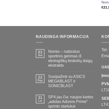
Nomi
€
21,
NAUDINGA INFORMACIJA
KO
Tel:
Nomio – natūralus
03
Bal
Emai
sportinis gėrimas iš
ekologiškų brokolių daigų
ekstrakto
UAB
Įmo
Susipažink su ASICS
22
Rgp
MEGABLAST ir
PVM
SONICBLAST
LT1
SP4 jau čia: naujos kartos
31
SEB
Lie
„adidas Adizero Prime“
LT4
sprinto startukai