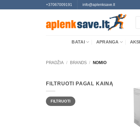
Skip
+37067009191
info@aplenksave.lt
to
Pr
content
se
BATAI
APRANGA
AKS
PRADŽIA
/
BRANDS
/
NOMIO
FILTRUOTI PAGAL KAINĄ
Min
Maks
FILTRUOTI
kaina
kaina