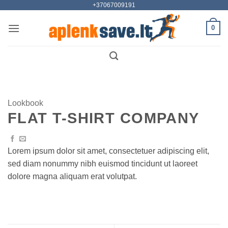
+37067009191
Skip
to
0
content
Lookbook
FLAT T-SHIRT COMPANY
Lorem ipsum dolor sit amet, consectetuer adipiscing elit,
sed diam nonummy nibh euismod tincidunt ut laoreet
dolore magna aliquam erat volutpat.