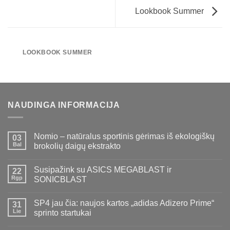
Lookbook Summer
LOOKBOOK SUMMER
NAUDINGA INFORMACIJA
Nomio – natūralus sportinis gėrimas iš ekologiškų
03
Bal
brokolių daigų ekstrakto
Susipažink su ASICS MEGABLAST ir
22
Rgp
SONICBLAST
SP4 jau čia: naujos kartos „adidas Adizero Prime“
31
Lie
sprinto startukai