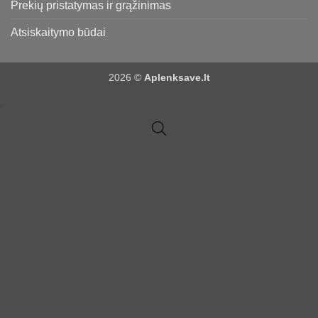
Prekių pristatymas ir grąžinimas
Atsiskaitymo būdai
2026 ©
Aplenksave.lt