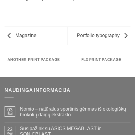
Magazine
Portfolio typography
ANOTHER PRINT PACKAGE
FL3 PRINT PACKAGE
NAUDINGA INFORMACIJA
Nomio – natūralus sportinis gėrimas iš ekologiškų
03
Bal
brokolių daigų ekstrakto
Susipažink su ASICS MEGABLAST ir
22
Rgp
SONICBLAST