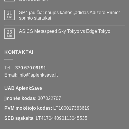
SP4 jau čia: naujos kartos „adidas Adizero Prime“
31
Lie
sprinto startukai
ASICS Metaspeed Sky Tokyo vs Edge Tokyo
25
Lie
KONTAKTAI
Tel:
+370 670 09191
Email: info@aplenksave.lt
UAB AplenkSave
Įmonės kodas:
307022707
PVM mokėtojo kodas:
LT100017363619
SEB sąskaita
: LT417044090113045535