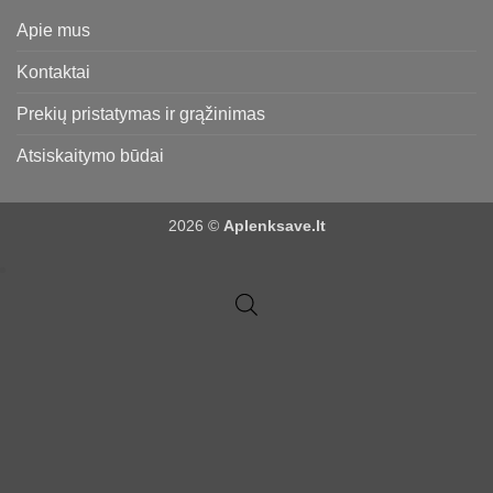
Apie mus
Kontaktai
Prekių pristatymas ir grąžinimas
Atsiskaitymo būdai
2026 ©
Aplenksave.lt