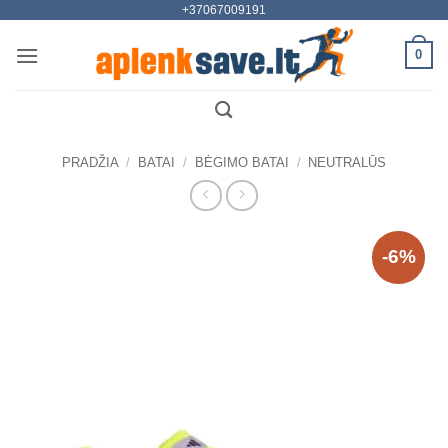
+37067009191
Skip
to
0
content
PRADŽIA
/
BATAI
/
BĖGIMO BATAI
/
NEUTRALŪS
-6%