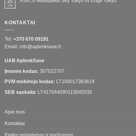
ASICS Metaspeed Sky Tokyo vs Edge Tokyo
25
Lie
KONTAKTAI
Tel:
+370 670 09191
Email: info@aplenksave.lt
UAB AplenkSave
Įmonės kodas:
307022707
PVM mokėtojo kodas:
LT100017363619
SEB sąskaita
: LT417044090113045535
Apie mus
Kontaktai
Prekių pristatymas ir grąžinimas