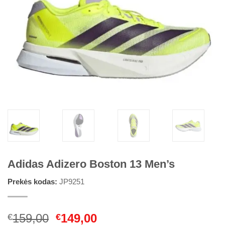
Adidas Adizero Boston 13 Men’s
Prekės kodas:
JP9251
Original
Current
159,00
149,00
€
€