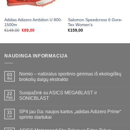
Adidas Adizero Ambition U 800-
Salomon Speedcross 6 Gore-
1500m
Tex Women’s
Original
Current
€
149,00
€
89,00
€
159,00
price
price
was:
is:
€149,00.
€89,00.
NAUDINGA INFORMACIJA
Nomio – natūralus sportinis gėrimas iš ekologiškų
03
Bal
brokolių daigų ekstrakto
Susipažink su ASICS MEGABLAST ir
22
Rgp
SONICBLAST
SP4 jau čia: naujos kartos „adidas Adizero Prime“
31
Lie
sprinto startukai