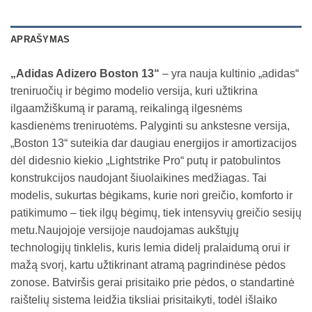
APRAŠYMAS
„Adidas Adizero Boston 13“
– yra nauja kultinio „adidas“
treniruočių ir bėgimo modelio versija, kuri užtikrina
ilgaamžiškumą ir paramą, reikalingą ilgesnėms
kasdienėms treniruotėms. Palyginti su ankstesne versija,
„Boston 13“ suteikia dar daugiau energijos ir amortizacijos
dėl didesnio kiekio „Lightstrike Pro“ putų ir patobulintos
konstrukcijos naudojant šiuolaikines medžiagas. Tai
modelis, sukurtas bėgikams, kurie nori greičio, komforto ir
patikimumo – tiek ilgų bėgimų, tiek intensyvių greičio sesijų
metu.Naujojoje versijoje naudojamas aukštųjų
technologijų tinklelis, kuris lemia didelį pralaidumą orui ir
mažą svorį, kartu užtikrinant atramą pagrindinėse pėdos
zonose. Batviršis gerai prisitaiko prie pėdos, o standartinė
raištelių sistema leidžia tiksliai prisitaikyti, todėl išlaiko