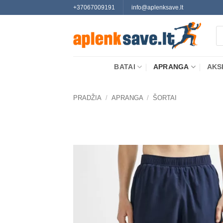
Skip
+37067009191
info@aplenksave.lt
to
Pr
content
se
BATAI
APRANGA
AKS
PRADŽIA
/
APRANGA
/
ŠORTAI