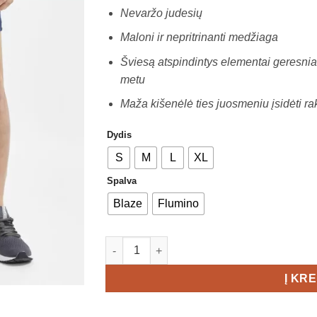
Nevaržo judesių
Maloni ir nepritrinanti medžiaga
Šviesą atspindintys elementai geresni
metu
Maža kišenėlė ties juosmeniu įsidėti r
Dydis
S
M
L
XL
Spalva
Blaze
Flumino
produkto kiekis: CRAFT ADV Essence 5" St
Į KR