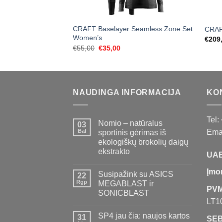
CRAFT Baselayer Seamless Zone Set
CRAF
Women’s
€
209
Original
Current
€
55,00
€
35,00
price
price
was:
is:
€55,00.
€35,00.
NAUDINGA INFORMACIJA
KO
Tel:
Nomio – natūralus
03
Bal
Emai
sportinis gėrimas iš
ekologiškų brokolių daigų
ekstrakto
UAB
Įmo
Susipažink su ASICS
22
Rgp
MEGABLAST ir
PVM
SONICBLAST
LT1
SP4 jau čia: naujos kartos
31
SEB