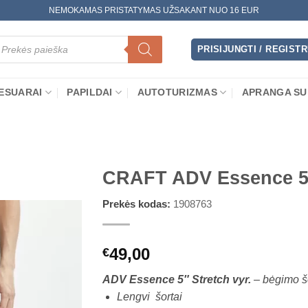
NEMOKAMAS PRISTATYMAS UŽSAKANT NUO 16 EUR
oducts
arch
PRISIJUNGTI / REGIST
ESUARAI
PAPILDAI
AUTOTURIZMAS
APRANGA SU
CRAFT ADV Essence 5″
Prekės kodas:
1908763
49,00
€
ADV Essence 5″ Stretch vyr.
– bėgimo š
Lengvi šortai