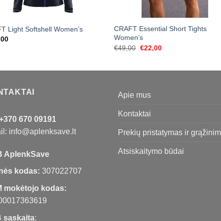
CRAFT Essential Short Tights
T Light Softshell Women’s
Women’s
,00
Original
Current
€
49,00
€
22,00
price
price
was:
is:
€49,00.
€22,00.
NTAKTAI
Apie mus
Kontaktai
+370 670 09191
l: info@aplenksave.lt
Prekių pristatymas ir grąžini
Atsiskaitymo būdai
 AplenkSave
nės kodas:
307022707
 mokėtojo kodas:
00017363619
 sąskaita
: