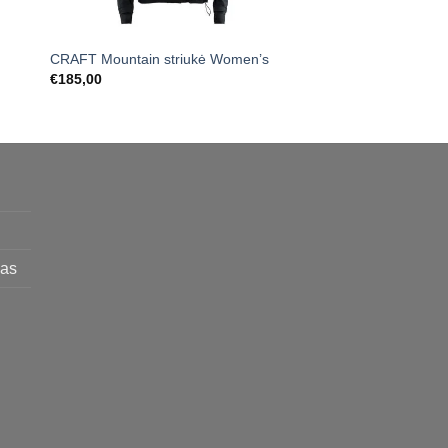
CRAFT Mountain striukė Women’s
CRAFT Active Extre
€
185,00
€
49,00
mas