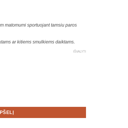
am matomumi sportuojant tamsiu paros
aktams ar kitiems smulkiems daiktams.
IŠVALYTI
retch Men's
EPŠELĮ