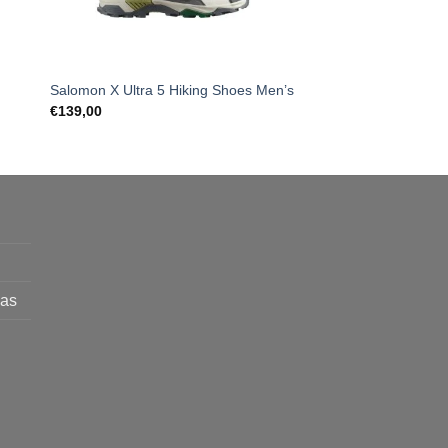
Salomon X Ultra 5 Hiking Shoes Men’s
Hoka Clifton 8 Wome
Original
Curr
€
139,00
€
149,00
€
79,00
price
pric
was:
is:
€149,00.
€79,
mas