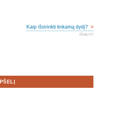
Kaip išsirinkti tinkamą dydį?
>
IŠVALYTI
en's
EPŠELĮ