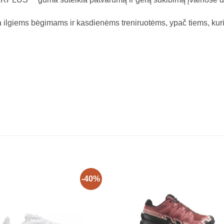
a ilgiems bėgimams ir kasdienėms treniruotėms, ypač tiems, kur
-40%