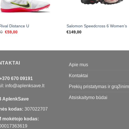
Rival Distance U
Salomon Speedcross 6 Women’s
Original
Current
00
€
59,00
€
149,00
price
price
was:
is:
€99,00.
€59,00.
NTAKTAI
Apie mus
Kontaktai
+370 670 09191
l: info@aplenksave.lt
Prekių pristatymas ir grąžini
Atsiskaitymo būdai
 AplenkSave
nės kodas:
307022707
 mokėtojo kodas:
00017363619