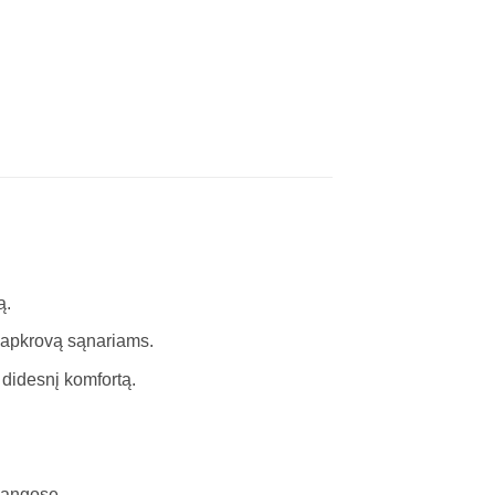
ą.
 apkrovą sąnariams.
didesnį komfortą.
dangose.