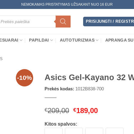
NEMOKAMAS PRISTATYMAS UŽSAKANT NUO 16 EUR
oducts
arch
PRISIJUNGTI / REGIST
ESUARAI
PAPILDAI
AUTOTURIZMAS
APRANGA SU
ŪS
Asics Gel-Kayano 32 
-10%
Prekės kodas:
1012B838-700
Original
Current
209,00
189,00
€
€
price
price
was:
is:
Kitos spalvos:
€209,00.
€189,00.