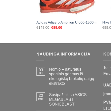
Adidas Adizero Ambition U 800-1500m
Nike 
Original
Current
€
149,00
€
89,00
€
99,
price
price
was:
is:
€149,00.
€89,00.
NAUDINGA INFORMACIJA
KO
Tel:
Nomio – natūralus
03
Bal
Emai
sportinis gėrimas iš
ekologiškų brokolių daigų
ekstrakto
UAB
Įmo
Susipažink su ASICS
22
Rgp
MEGABLAST ir
PVM
SONICBLAST
LT1