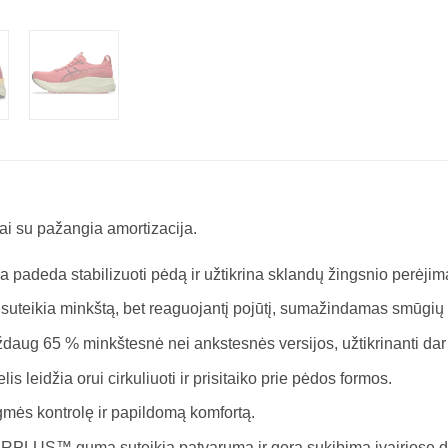
ai su pažangia amortizacija.
eda stabilizuoti pėdą ir užtikrina sklandų žingsnio perėjim
eikia minkštą, bet reaguojantį pojūtį, sumažindamas smūgių
ug 65 % minkštesnė nei ankstesnės versijos, užtikrinanti dar 
lis leidžia orui cirkuliuoti ir prisitaiko prie pėdos formos.
gmės kontrolę ir papildomą komfortą.
PLUS™ guma suteikia patvarumą ir gerą sukibimą įvairiose 