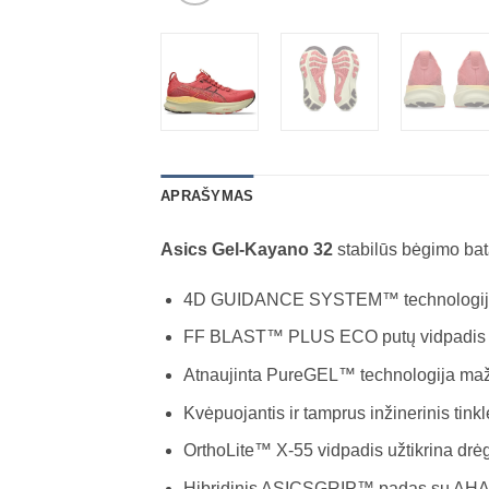
APRAŠYMAS
Asics Gel-Kayano 32
stabilūs bėgimo bat
4D GUIDANCE SYSTEM™ technologija pad
FF BLAST™ PLUS ECO putų vidpadis sut
Atnaujinta PureGEL™ technologija mažda
Kvėpuojantis ir tamprus inžinerinis tinkle
OrthoLite™ X-55 vidpadis užtikrina drė
Hibridinis ASICSGRIP™ padas su AHAR