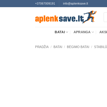
Skip
+37067009191
info@aplenksave.lt
to
Pr
content
se
BATAI
APRANGA
AKS
PRADŽIA
/
BATAI
/
BĖGIMO BATAI
/
STABIL