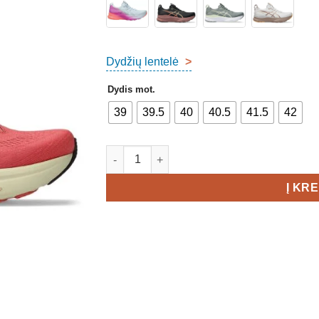
Dydžių lentelė
>
Dydis mot.
39
39.5
40
40.5
41.5
42
produkto kiekis: Asics Gel-Kayano 32 Wom
Į KR