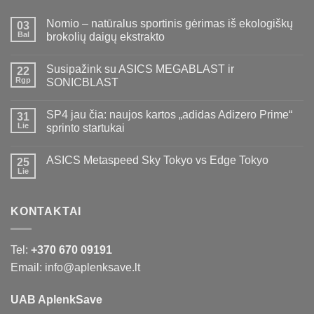
Nomio – natūralus sportinis gėrimas iš ekologiškų
03
Bal
brokolių daigų ekstrakto
Susipažink su ASICS MEGABLAST ir
22
Rgp
SONICBLAST
SP4 jau čia: naujos kartos „adidas Adizero Prime“
31
Lie
sprinto startukai
ASICS Metaspeed Sky Tokyo vs Edge Tokyo
25
Lie
KONTAKTAI
Tel:
+370 670 09191
Email: info@aplenksave.lt
UAB AplenkSave