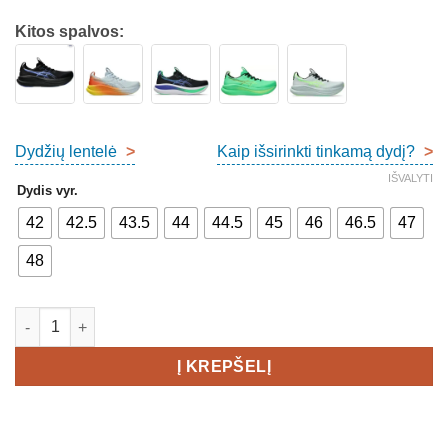
Kitos spalvos:
Dydžių lentelė
>
Kaip išsirinkti tinkamą dydį?
>
IŠVALYTI
Dydis vyr.
42
42.5
43.5
44
44.5
45
46
46.5
47
48
produkto kiekis: Asics Gel-Nimbus 28 Men's
Į KREPŠELĮ