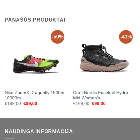
PANAŠŪS PRODUKTAI
-50%
-41%
Nike ZoomX Dragonfly 1500m-
Craft Nordic Fuseknit Hydro
10000m
Mid Women’s
Original
Current
Original
Current
€
199,00
€
99,00
€
169,00
€
99,00
price
price
price
price
was:
is:
was:
is:
€199,00.
€99,00.
€169,00.
€99,00.
NAUDINGA INFORMACIJA