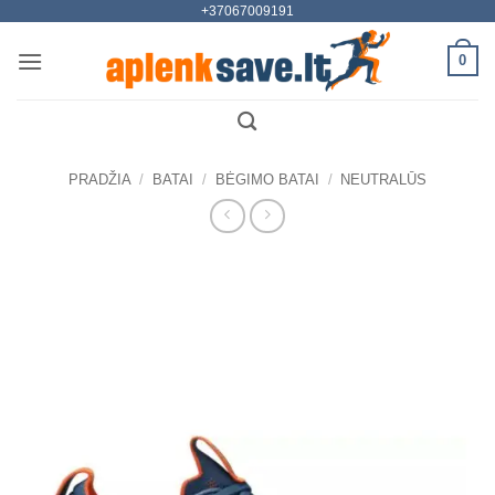
+37067009191
Skip
to
0
content
PRADŽIA
/
BATAI
/
BĖGIMO BATAI
/
NEUTRALŪS