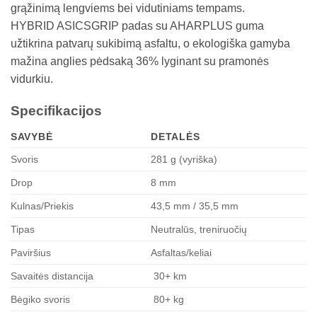
grąžinimą lengviems bei vidutiniams tempams.​
HYBRID ASICSGRIP padas su AHARPLUS guma
užtikrina patvarų sukibimą asfaltu, o ekologiška gamyba
mažina anglies pėdsaką 36% lyginant su pramonės
vidurkiu.​
Specifikacijos
SAVYBĖ
DETALĖS
Svoris
281 g (vyriška) ​
Drop
8 mm ​
Kulnas/Priekis
43,5 mm / 35,5 mm ​
Tipas
Neutralūs, treniruočių ​
Paviršius
Asfaltas/keliai ​
Savaitės distancija
30+ km ​
Bėgiko svoris
80+ kg ​