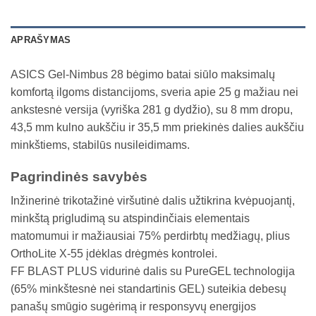
APRAŠYMAS
ASICS Gel-Nimbus 28 bėgimo batai siūlo maksimalų
komfortą ilgoms distancijoms, sveria apie 25 g mažiau nei
ankstesnė versija (vyriška 281 g dydžio), su 8 mm dropu,
43,5 mm kulno aukščiu ir 35,5 mm priekinės dalies aukščiu
minkštiems, stabilūs nusileidimams.​
Pagrindinės savybės
Inžinerinė trikotažinė viršutinė dalis užtikrina kvėpuojantį,
minkštą prigludimą su atspindinčiais elementais
matomumui ir mažiausiai 75% perdirbtų medžiagų, plius
OrthoLite X-55 įdėklas drėgmės kontrolei.​
FF BLAST PLUS vidurinė dalis su PureGEL technologija
(65% minkštesnė nei standartinis GEL) suteikia debesų
panašų smūgio sugėrimą ir responsyvų energijos