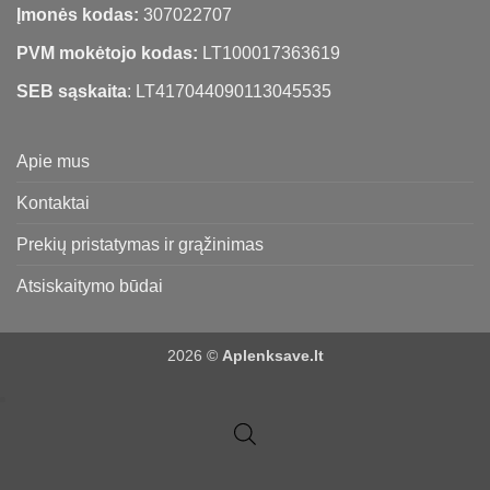
Įmonės kodas:
307022707
PVM mokėtojo kodas:
LT100017363619
SEB sąskaita
: LT417044090113045535
Apie mus
Kontaktai
Prekių pristatymas ir grąžinimas
Atsiskaitymo būdai
2026 ©
Aplenksave.lt