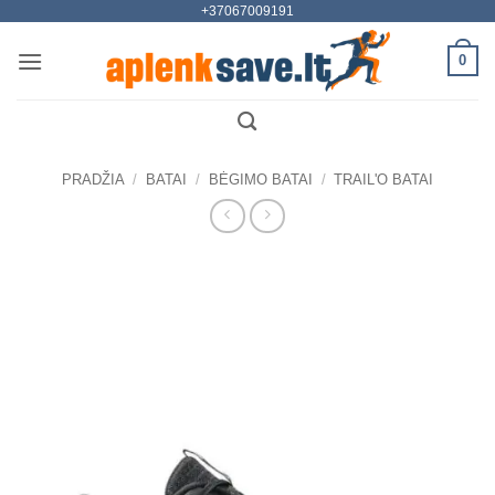
+37067009191
Skip
to
0
content
PRADŽIA
/
BATAI
/
BĖGIMO BATAI
/
TRAIL'O BATAI