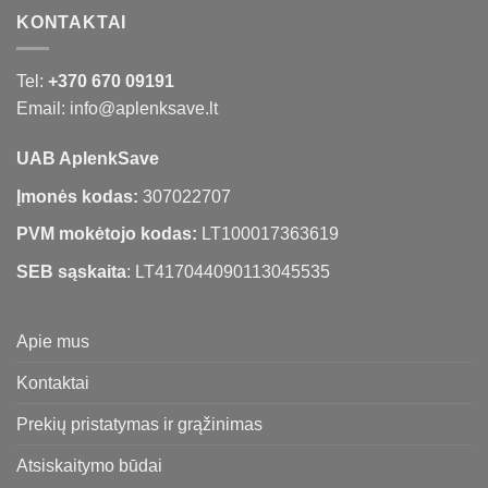
KONTAKTAI
Tel:
+370 670 09191
Email: info@aplenksave.lt
UAB AplenkSave
Įmonės kodas:
307022707
PVM mokėtojo kodas:
LT100017363619
SEB sąskaita
: LT417044090113045535
Apie mus
Kontaktai
Prekių pristatymas ir grąžinimas
Atsiskaitymo būdai