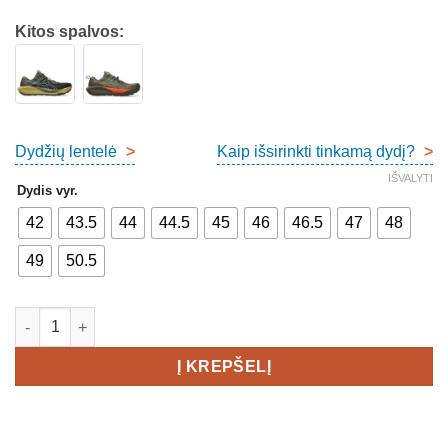
Kitos spalvos:
Dydžių lentelė
>
Kaip išsirinkti tinkamą dydį?
>
IŠVALYTI
Dydis vyr.
42
43.5
44
44.5
45
46
46.5
47
48
49
50.5
produkto kiekis: Asics Gel-Trabuco 13 GTX Men's
Į KREPŠELĮ