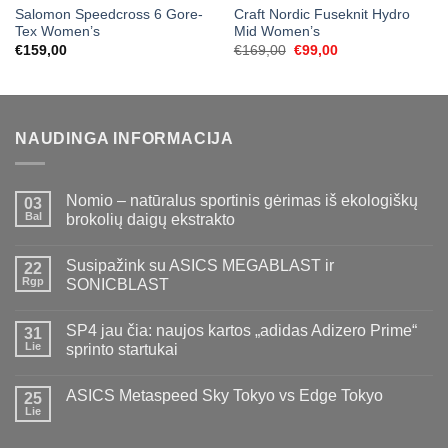
Salomon Speedcross 6 Gore-
Craft Nordic Fuseknit Hydro
Tex Women’s
Mid Women’s
Original
Current
€
159,00
€
169,00
€
99,00
price
price
was:
is:
€169,00.
€99,00.
NAUDINGA INFORMACIJA
Nomio – natūralus sportinis gėrimas iš ekologiškų
03
Bal
brokolių daigų ekstrakto
Susipažink su ASICS MEGABLAST ir
22
Rgp
SONICBLAST
SP4 jau čia: naujos kartos „adidas Adizero Prime“
31
Lie
sprinto startukai
ASICS Metaspeed Sky Tokyo vs Edge Tokyo
25
Lie