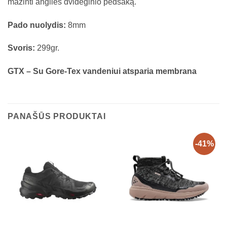
mažinti anglies dvideginio pėdsaką.
Pado nuolydis:
8mm
Svoris:
299gr.
GTX – Su Gore-Tex vandeniui atsparia membrana
PANAŠŪS PRODUKTAI
-41%