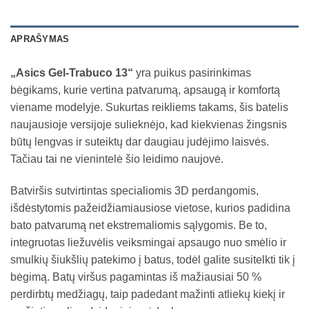
APRAŠYMAS
„Asics Gel-Trabuco 13“
yra puikus pasirinkimas
bėgikams, kurie vertina patvarumą, apsaugą ir komfortą
viename modelyje. Sukurtas reikliems takams, šis batelis
naujausioje versijoje sulieknėjo, kad kiekvienas žingsnis
būtų lengvas ir suteiktų dar daugiau judėjimo laisvės.
Tačiau tai ne vienintelė šio leidimo naujovė.
Batviršis sutvirtintas specialiomis 3D perdangomis,
išdėstytomis pažeidžiamiausiose vietose, kurios padidina
bato patvarumą net ekstremaliomis sąlygomis. Be to,
integruotas liežuvėlis veiksmingai apsaugo nuo smėlio ir
smulkių šiukšlių patekimo į batus, todėl galite susitelkti tik į
bėgimą. Batų viršus pagamintas iš mažiausiai 50 %
perdirbtų medžiagų, taip padedant mažinti atliekų kiekį ir