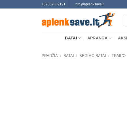
Skip
+37067009191
info@aplenksave.lt
to
Pr
content
se
BATAI
APRANGA
AKS
PRADŽIA
/
BATAI
/
BĖGIMO BATAI
/
TRAIL'O