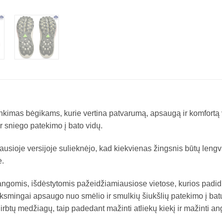
inkimas bėgikams, kurie vertina patvarumą, apsaugą ir komf
ir sniego patekimo į bato vidų.
ausioje versijoje sulieknėjo, kad kiekvienas žingsnis būtų lengv
ė.
rdangomis, išdėstytomis pažeidžiamiausiose vietose, kurios padi
iksmingai apsaugo nuo smėlio ir smulkių šiukšlių patekimo į batus,
rbtų medžiagų, taip padedant mažinti atliekų kiekį ir mažinti a