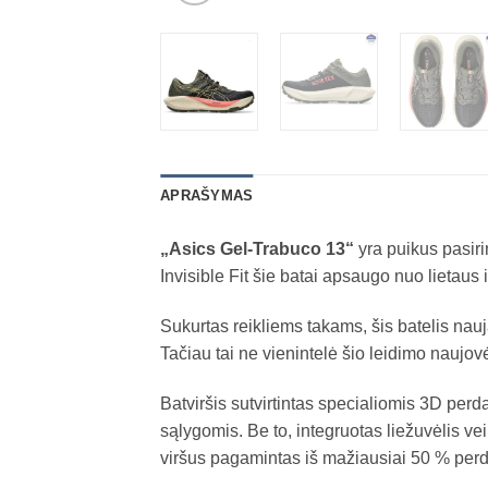
APRAŠYMAS
„Asics Gel-Trabuco 13“
yra puikus pasir
Invisible Fit šie batai apsaugo nuo lietaus 
Sukurtas reikliems takams, šis batelis nauj
Tačiau tai ne vienintelė šio leidimo naujov
Batviršis sutvirtintas specialiomis 3D pe
sąlygomis. Be to, integruotas liežuvėlis ve
viršus pagamintas iš mažiausiai 50 % perdi