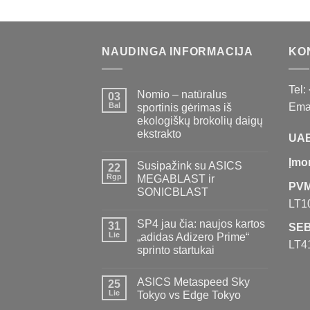
NAUDINGA INFORMACIJA
KO
Tel:
Nomio – natūralus
03
Bal
Emai
sportinis gėrimas iš
ekologiškų brokolių daigų
ekstrakto
UAB
Įmo
Susipažink su ASICS
22
Rgp
MEGABLAST ir
PVM
SONICBLAST
LT1
SP4 jau čia: naujos kartos
31
SEB
Lie
„adidas Adizero Prime“
LT4
sprinto startukai
ASICS Metaspeed Sky
25
Lie
Tokyo vs Edge Tokyo