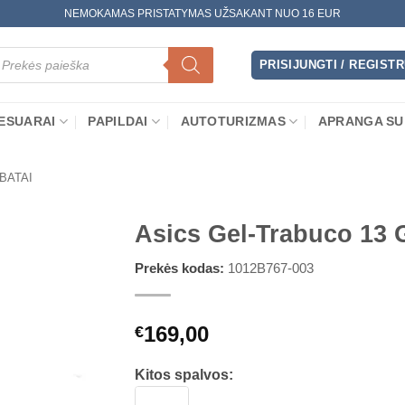
NEMOKAMAS PRISTATYMAS UŽSAKANT NUO 16 EUR
oducts
arch
PRISIJUNGTI / REGIST
ESUARAI
PAPILDAI
AUTOTURIZMAS
APRANGA SU
 BATAI
Asics Gel-Trabuco 13
Prekės kodas:
1012B767-003
169,00
€
Kitos spalvos: