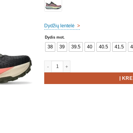
Dydžių lentelė
>
Dydis mot.
38
39
39.5
40
40.5
41.5
4
produkto kiekis: Asics Gel-Trabuco 13 GT
Į KR