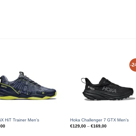
-2
 iX HiT Trainer Men’s
Hoka Challenger 7 GTX Men’s
Price
,00
€
129,00
–
€
169,00
range:
€129,00