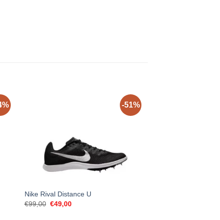
4%
-51%
Salomon Speedcross
Nike Rival Distance U
Women’s
Original
Current
€
99,00
€
49,00
price
price
€
159,00
was:
is: