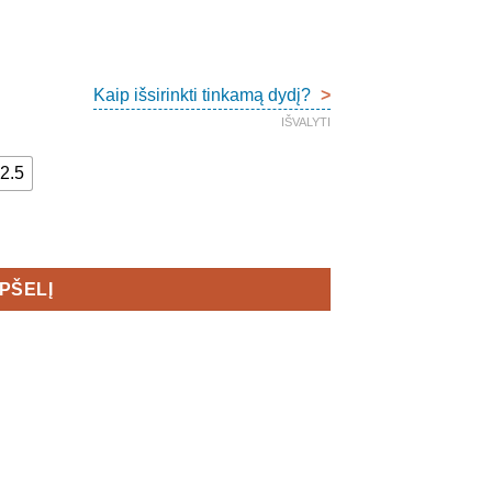
Kaip išsirinkti tinkamą dydį?
>
IŠVALYTI
2.5
X Women's
EPŠELĮ