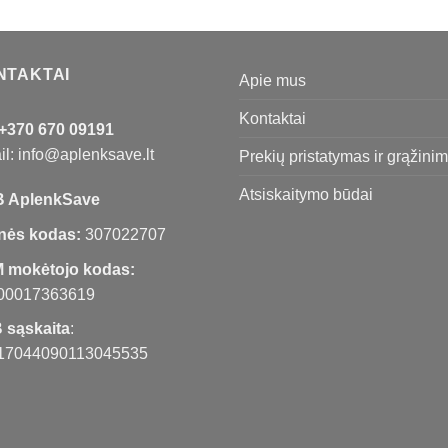
through
€169,00
NTAKTAI
Apie mus
Kontaktai
+370 670 09191
l: info@aplenksave.lt
Prekių pristatymas ir grąžini
Atsiskaitymo būdai
 AplenkSave
nės kodas:
307022707
 mokėtojo kodas:
00017363619
 sąskaita
:
17044090113045535