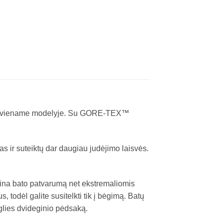
ortą viename modelyje. Su GORE-TEX™
as ir suteiktų dar daugiau judėjimo laisvės.
dina bato patvarumą net ekstremaliomis
 todėl galite susitelkti tik į bėgimą. Batų
nglies dvideginio pėdsaką.