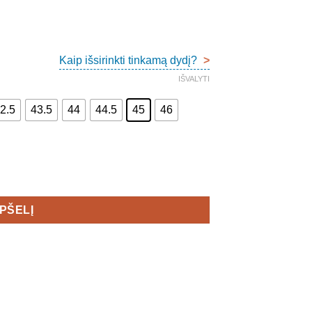
Kaip išsirinkti tinkamą dydį?
>
IŠVALYTI
2.5
43.5
44
44.5
45
46
ex
EPŠELĮ