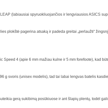
FF LEAP (labiausiai spyruokliuojančios ir lengviausios ASICS s
lies plokštė pagerina atsaką ir padeda greitai „perlaužti“ žingsnį
c Speed 4 (apie 6 mm mažiau kulne ir 5 mm forefoote), kad būt
6 g svoris (unisex modelis), tad tai labai lengvas batelis kasd
eikia gerą sukibimą posūkiuose ir ant šlapių plentų, todėl gali