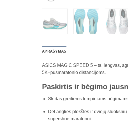
APRAŠYMAS
ASICS MAGIC SPEED 5 – tai lengvas, agresyv
5K–pusmaratonio distancijoms.
Paskirtis ir bėgimo jaus
Skirtas greitiems tempiniams bėgimams i
Dėl anglies plokštės ir dviejų sluoksnių
supershoe maratonui.