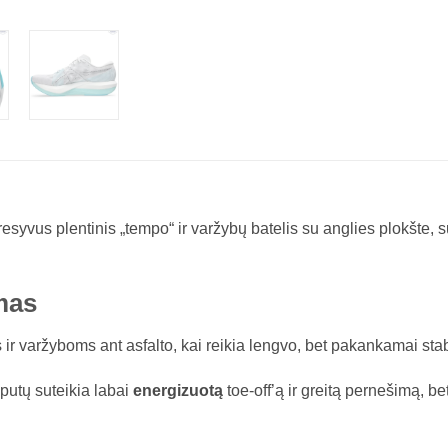
us plentinis „tempo“ ir varžybų batelis su anglies plokšte, suk
mas
r varžyboms ant asfalto, kai reikia lengvo, bet pakankamai stab
 putų suteikia labai
energizuotą
toe-off’ą ir greitą pernešimą, b