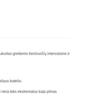
urtas greitiems treniruočių intervalams ir
ilaus batelio.
et nėra toks ekstremalus kaip pilnas