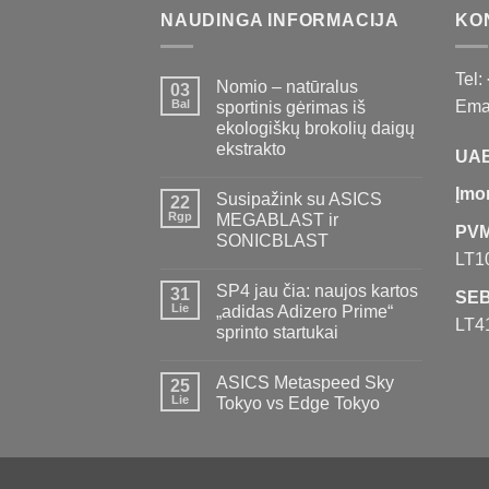
NAUDINGA INFORMACIJA
KO
Tel:
Nomio – natūralus
03
Bal
Emai
sportinis gėrimas iš
ekologiškų brokolių daigų
ekstrakto
UAB
Įmo
Susipažink su ASICS
22
Rgp
MEGABLAST ir
PVM
SONICBLAST
LT1
SP4 jau čia: naujos kartos
31
SEB
Lie
„adidas Adizero Prime“
LT4
sprinto startukai
ASICS Metaspeed Sky
25
Lie
Tokyo vs Edge Tokyo