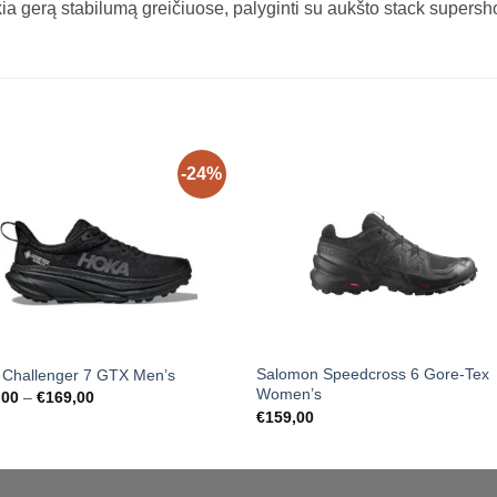
ikia gerą stabilumą greičiuose, palyginti su aukšto stack supersh
-24%
Salomon Speedcross 6 Gore-Tex
 Challenger 7 GTX Men’s
Women’s
Price
,00
–
€
169,00
range:
€
159,00
€129,00
through
€169,00