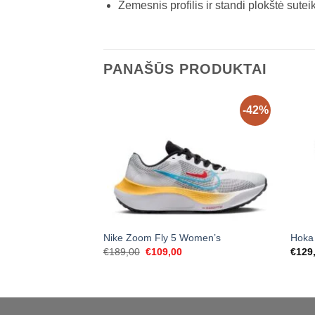
Žemesnis profilis ir standi plokštė sute
PANAŠŪS PRODUKTAI
-42%
Nike Zoom Fly 5 Women’s
Hoka
Original
Current
€
189,00
€
109,00
€
129
price
price
was:
is:
€189,00.
€109,00.