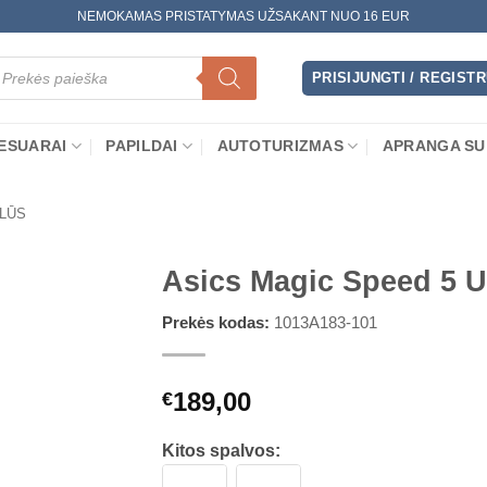
NEMOKAMAS PRISTATYMAS UŽSAKANT NUO 16 EUR
oducts
arch
PRISIJUNGTI / REGIST
ESUARAI
PAPILDAI
AUTOTURIZMAS
APRANGA SU
LŪS
Asics Magic Speed 5 U
Prekės kodas:
1013A183-101
189,00
€
Kitos spalvos: