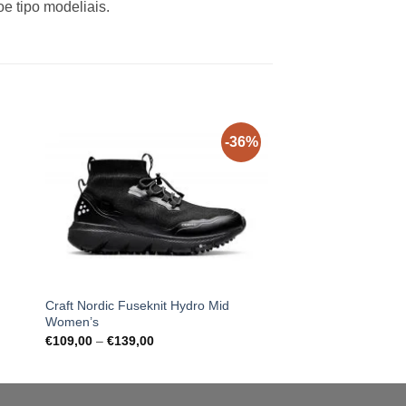
oe tipo modeliais.
-36%
Craft Nordic Fuseknit Hydro Mid
Nike Zoom Rival Mult
Women’s
€
89,00
Price
€
109,00
–
€
139,00
range:
€109,00
through
€139,00