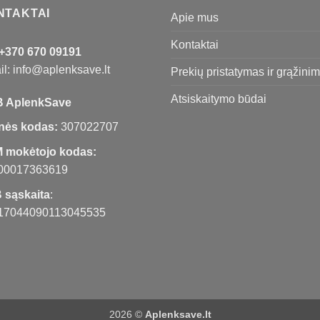
NTAKTAI
Apie mus
Kontaktai
+370 670 09191
l: info@aplenksave.lt
Prekių pristatymas ir grąžini
Atsiskaitymo būdai
 AplenkSave
nės kodas:
307022707
 mokėtojo kodas:
00017363619
 sąskaita
:
17044090113045535
2026 ©
Aplenksave.lt