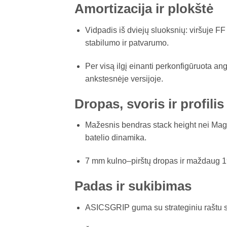
Amortizacija ir plokštė
Vidpadis iš dviejų sluoksnių: viršuje 
stabilumo ir patvarumo.
Per visą ilgį einanti perkonfigūruota ang
ankstesnėje versijoje.
Dropas, svoris ir profilis
Mažesnis bendras stack height nei Magi
batelio dinamika.
7 mm kulno–pirštų dropas ir maždaug 19
Padas ir sukibimas
ASICSGRIP guma su strateginiu raštu sut