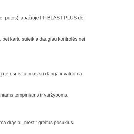
uper putos), apačioje FF BLAST PLUS dėl
, bet kartu suteikia daugiau kontrolės nei
ų geresnis jutimas su danga ir valdoma
ieniams tempiniams ir varžyboms.
ma drąsiai „mesti“ greitus posūkius.