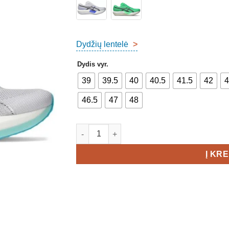
Dydžių lentelė
>
Dydis vyr.
39
39.5
40
40.5
41.5
42
4
46.5
47
48
produkto kiekis: Asics Magic Speed 5 Unis
Į KR