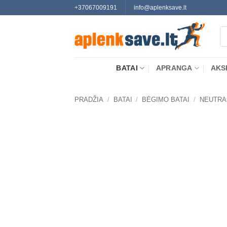
Skip
+37067009191
info@aplenksave.lt
to
Pr
content
se
BATAI
APRANGA
AKS
PRADŽIA
/
BATAI
/
BĖGIMO BATAI
/
NEUTRA