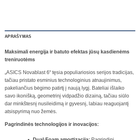
APRAŠYMAS
Maksimali energija ir batuto efektas jūsų kasdienėms
treniruotėms
„ASICS Novablast 6“ tęsia populiariosios serijos tradicijas,
tačiau pristato esminius technologinius atnaujinimus,
pakeliančius bėgimo patirtį į naują lygį. Bateliai išlaiko
savo ikonišką, geometrinį vidpadžio dizainą, tačiau siūlo
dar minkštesnį nusileidimą ir gyvesnį, labiau reaguojantį
atsispyrimą nuo žemės.
Pagrindinės technologijos ir inovacijos:
Dual-Foam amortizacija:
Pagrindinį