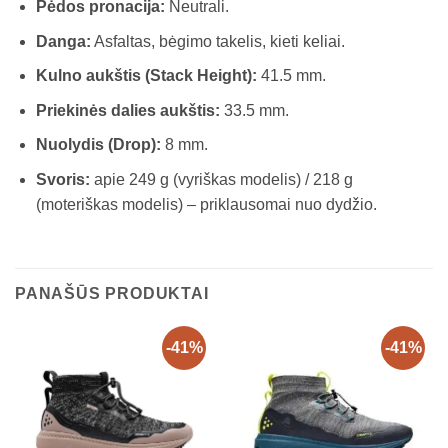
Pėdos pronacija:
Neutrali.
Danga:
Asfaltas, bėgimo takelis, kieti keliai.
Kulno aukštis (Stack Height):
41.5 mm.
Priekinės dalies aukštis:
33.5 mm.
Nuolydis (Drop):
8 mm.
Svoris:
apie 249 g (vyriškas modelis) / 218 g
(moteriškas modelis) – priklausomai nuo dydžio.
PANAŠŪS PRODUKTAI
-41%
-41%