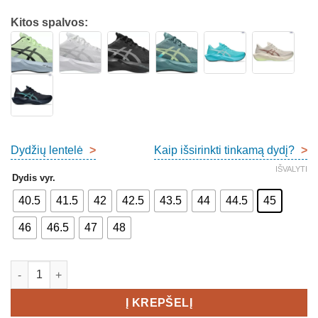
Kitos spalvos:
Dydžių lentelė
>
Kaip išsirinkti tinkamą dydį?
>
IŠVALYTI
Dydis vyr.
40.5
41.5
42
42.5
43.5
44
44.5
45
46
46.5
47
48
produkto kiekis: Asics Novablast 6 Men's
Į KREPŠELĮ