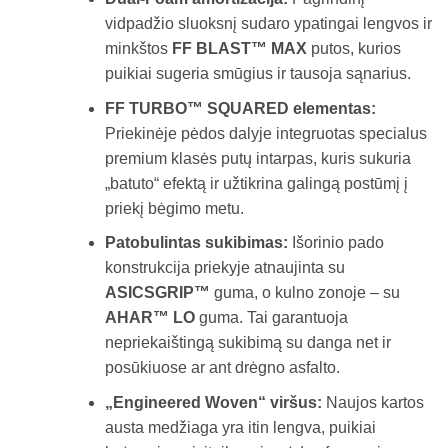
vidpadžio sluoksnį sudaro ypatingai lengvos ir
minkštos
FF BLAST™ MAX
putos, kurios
puikiai sugeria smūgius ir tausoja sąnarius.
FF TURBO™ SQUARED elementas:
Priekinėje pėdos dalyje integruotas specialus
premium klasės putų intarpas, kuris sukuria
„batuto“ efektą ir užtikrina galingą postūmį į
priekį bėgimo metu.
Patobulintas sukibimas:
Išorinio pado
konstrukcija priekyje atnaujinta su
ASICSGRIP™
guma, o kulno zonoje – su
AHAR™ LO
guma. Tai garantuoja
nepriekaištingą sukibimą su danga net ir
posūkiuose ar ant drėgno asfalto.
„Engineered Woven“ viršus:
Naujos kartos
austa medžiaga yra itin lengva, puikiai