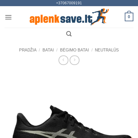
+37067009191
Skip
to
0
content
PRADŽIA
/
BATAI
/
BĖGIMO BATAI
/
NEUTRALŪS