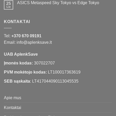
ASICS Metaspeed Sky Tokyo vs Edge Tokyo
25
Lie
KONTAKTAI
Tel:
+370 670 09191
Email: info@aplenksave.lt
UAB AplenkSave
Įmonės kodas:
307022707
PVM mokėtojo kodas:
LT100017363619
SEB sąskaita
: LT417044090113045535
Apie mus
Kontaktai