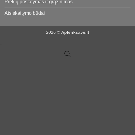
Prekių pristatymas ir grąžinimas
Atsiskaitymo būdai
2026 ©
Aplenksave.lt