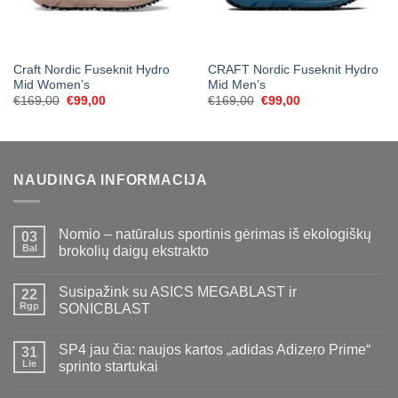
Craft Nordic Fuseknit Hydro
CRAFT Nordic Fuseknit Hydro
Mid Women’s
Mid Men’s
Original
Current
Original
Current
€
169,00
€
99,00
€
169,00
€
99,00
price
price
price
price
was:
is:
was:
is:
€169,00.
€99,00.
€169,00.
€99,00.
NAUDINGA INFORMACIJA
Nomio – natūralus sportinis gėrimas iš ekologiškų
03
Bal
brokolių daigų ekstrakto
Susipažink su ASICS MEGABLAST ir
22
Rgp
SONICBLAST
SP4 jau čia: naujos kartos „adidas Adizero Prime“
31
Lie
sprinto startukai