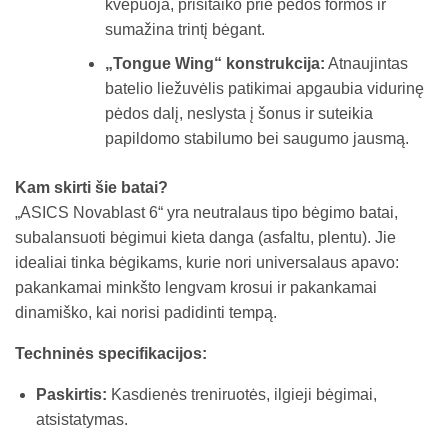
kvėpuoja, prisitaiko prie pėdos formos ir
sumažina trintį bėgant.
„Tongue Wing“ konstrukcija:
Atnaujintas
batelio liežuvėlis patikimai apgaubia vidurinę
pėdos dalį, neslysta į šonus ir suteikia
papildomo stabilumo bei saugumo jausmą.
Kam skirti šie batai?
„ASICS Novablast 6“ yra neutralaus tipo bėgimo batai,
subalansuoti bėgimui kieta danga (asfaltu, plentu). Jie
idealiai tinka bėgikams, kurie nori universalaus apavo:
pakankamai minkšto lengvam krosui ir pakankamai
dinamiško, kai norisi padidinti tempą.
Techninės specifikacijos:
Paskirtis:
Kasdienės treniruotės, ilgieji bėgimai,
atsistatymas.