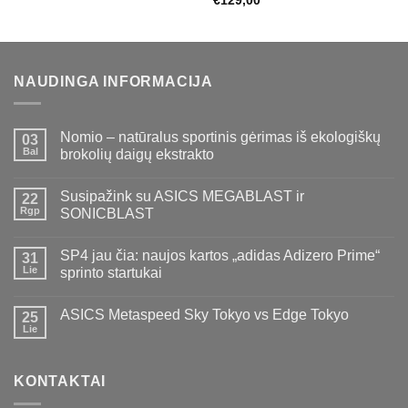
€
129,00
NAUDINGA INFORMACIJA
Nomio – natūralus sportinis gėrimas iš ekologiškų
03
Bal
brokolių daigų ekstrakto
Susipažink su ASICS MEGABLAST ir
22
Rgp
SONICBLAST
SP4 jau čia: naujos kartos „adidas Adizero Prime“
31
Lie
sprinto startukai
ASICS Metaspeed Sky Tokyo vs Edge Tokyo
25
Lie
KONTAKTAI