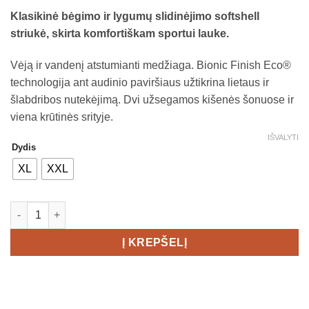
Klasikinė bėgimo ir lygumų slidinėjimo softshell
striukė, skirta komfortiškam sportui lauke.
Vėją ir vandenį atstumianti medžiaga. Bionic Finish Eco®
technologija ant audinio paviršiaus užtikrina lietaus ir
šlabdribos nutekėjimą. Dvi užsegamos kišenės šonuose ir
viena krūtinės srityje.
IŠVALYTI
Dydis
XL
XXL
produkto kiekis: BJORN DAEHLIE Kikut stiukė Men's
Į KREPŠELĮ