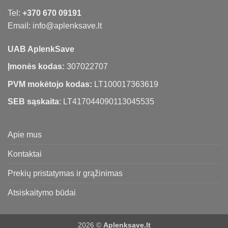
Tel:
+370 670 09191
Email: info@aplenksave.lt
UAB AplenkSave
Įmonės kodas:
307022707
PVM mokėtojo kodas:
LT100017363619
SEB sąskaita
: LT417044090113045535
Apie mus
Kontaktai
Prekių pristatymas ir grąžinimas
Atsiskaitymo būdai
2026 ©
Aplenksave.lt