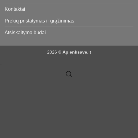
Kontaktai
Prekių pristatymas ir grąžinimas
Atsiskaitymo būdai
2026 ©
Aplenksave.lt