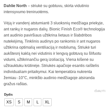
Dahlie North
– striukė su gobtuvu, skirta vidutinio
intensyvumo treniruotėms.
Vėją ir vandenį atstumianti 3 sluoksnių medžiaga priekyje,
ant rankų ir nugaros dalių. Bionic Finish Eco® technologija
ant audinio paviršiaus užtikrina lietaus ir šlabdribos
nutekėjimą. Tinklinis audinys po rankomis ir ant nugaros
užtikrina optimalią ventiliaciją ir mobilumą. Striukė turi
aukštesnį kaklą nei vidutinis ir lengvą gobtuvą su šlifuotu
vidumi, užtikrinančiu gerą izoliaciją. Viena kišenė su
užtrauktuku krūtinėje. Striukės apačioje esantis raištelis
individualiam pritaikymui. Kai temperatūra nukrenta
žemiau -10°C, minkšto audinio medžiagoje atsiranda
gražus raštas.
IŠVALYTI
Dydis
XS
S
M
L
XL