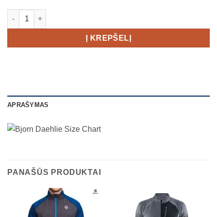
produkto kiekis: BJORN DAEHLIE North Women's
Į KREPŠELĮ
APRAŠYMAS
PANAŠŪS PRODUKTAI