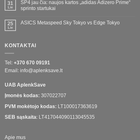
SP4 jau čia: naujos kartos „adidas Adizero Prime“
31
Lie
sprinto startukai
ASICS Metaspeed Sky Tokyo vs Edge Tokyo
25
Lie
KONTAKTAI
Tel:
+370 670 09191
Email: info@aplenksave.lt
UAB AplenkSave
Įmonės kodas:
307022707
PVM mokėtojo kodas:
LT100017363619
SEB sąskaita
: LT417044090113045535
Apie mus