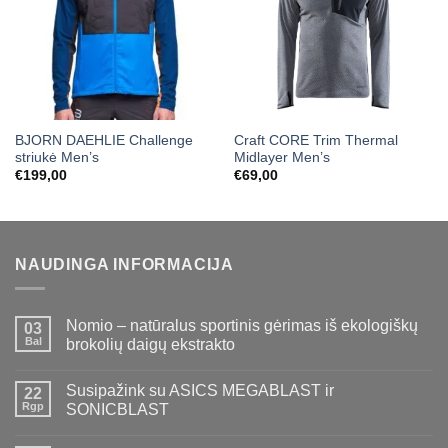
BJORN DAEHLIE Challenge
Craft CORE Trim Thermal
striukė Men’s
Midlayer Men’s
€
199,00
€
69,00
NAUDINGA INFORMACIJA
Nomio – natūralus sportinis gėrimas iš ekologiškų
03
Bal
brokolių daigų ekstrakto
Susipažink su ASICS MEGABLAST ir
22
Rgp
SONICBLAST