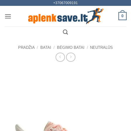
+37067009191
Skip
to
0
content
PRADŽIA
/
BATAI
/
BĖGIMO BATAI
/
NEUTRALŪS