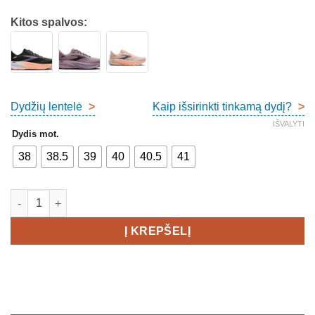
Kitos spalvos:
Dydžių lentelė
>
Kaip išsirinkti tinkamą dydį?
>
IŠVALYTI
Dydis mot.
38
38.5
39
40
40.5
41
produkto kiekis: Brooks Ghost 18 Women's
Į KREPŠELĮ