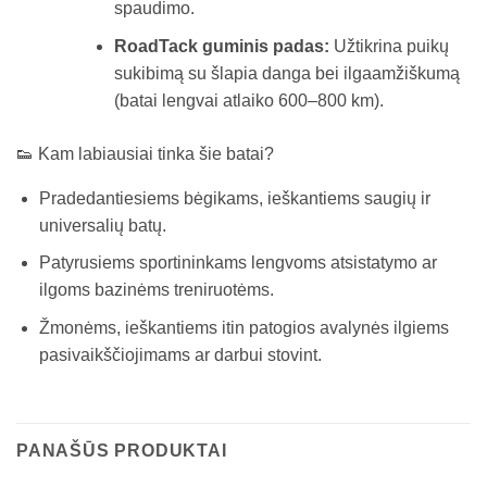
spaudimo.
RoadTack guminis padas:
Užtikrina puikų
sukibimą su šlapia danga bei ilgaamžiškumą
(batai lengvai atlaiko 600–800 km).
👟 Kam labiausiai tinka šie batai?
Pradedantiesiems bėgikams, ieškantiems saugių ir
universalių batų.
Patyrusiems sportininkams lengvoms atsistatymo ar
ilgoms bazinėms treniruotėms.
Žmonėms, ieškantiems itin patogios avalynės ilgiems
pasivaikščiojimams ar darbui stovint.
PANAŠŪS PRODUKTAI