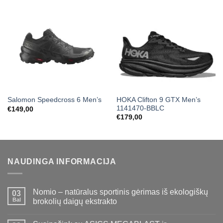
HOKA Clifton 9 GTX Men’s
Salomon Speedcross 6 Men’s
1141470-BBLC
€
149,00
€
179,00
NAUDINGA INFORMACIJA
Nomio – natūralus sportinis gėrimas iš ekologiškų
03
Bal
brokolių daigų ekstrakto