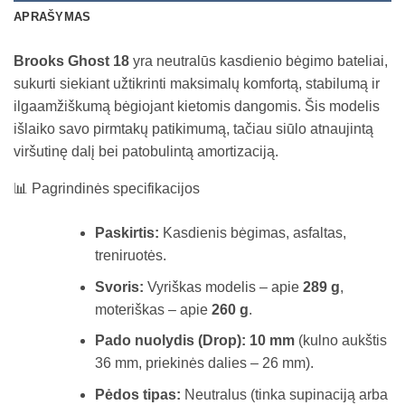
APRAŠYMAS
Brooks Ghost 18
yra neutralūs kasdienio bėgimo bateliai,
sukurti siekiant užtikrinti maksimalų komfortą, stabilumą ir
ilgaamžiškumą bėgiojant kietomis dangomis. Šis modelis
išlaiko savo pirmtakų patikimumą, tačiau siūlo atnaujintą
viršutinę dalį bei patobulintą amortizaciją.
📊 Pagrindinės specifikacijos
Paskirtis:
Kasdienis bėgimas, asfaltas,
treniruotės.
Svoris:
Vyriškas modelis – apie
289 g
,
moteriškas – apie
260 g
.
Pado nuolydis (Drop):
10 mm
(kulno aukštis
36 mm, priekinės dalies – 26 mm).
Pėdos tipas:
Neutralus (tinka supinaciją arba