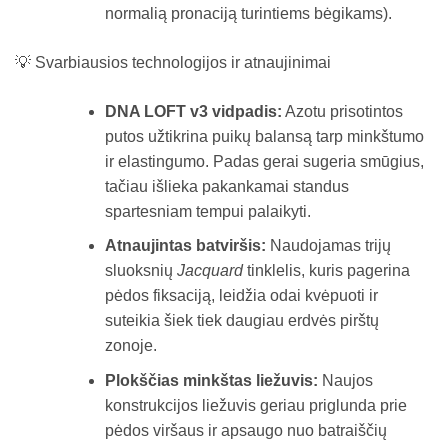
normalią pronaciją turintiems bėgikams).
💡 Svarbiausios technologijos ir atnaujinimai
DNA LOFT v3 vidpadis:
Azotu prisotintos
putos užtikrina puikų balansą tarp minkštumo
ir elastingumo. Padas gerai sugeria smūgius,
tačiau išlieka pakankamai standus
spartesniam tempui palaikyti.
Atnaujintas batviršis:
Naudojamas trijų
sluoksnių
Jacquard
tinklelis, kuris pagerina
pėdos fiksaciją, leidžia odai kvėpuoti ir
suteikia šiek tiek daugiau erdvės pirštų
zonoje.
Plokščias minkštas liežuvis:
Naujos
konstrukcijos liežuvis geriau priglunda prie
pėdos viršaus ir apsaugo nuo batraiščių