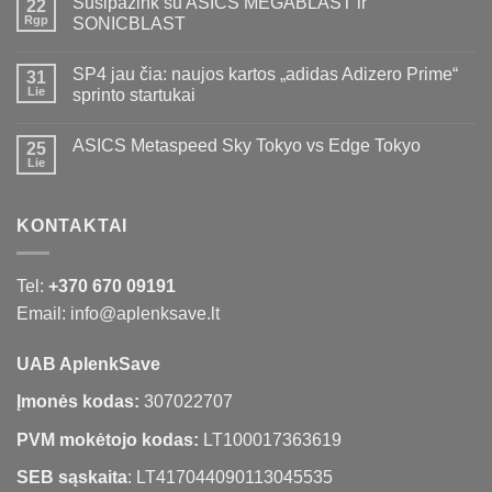
Susipažink su ASICS MEGABLAST ir
22
Rgp
SONICBLAST
SP4 jau čia: naujos kartos „adidas Adizero Prime“
31
Lie
sprinto startukai
ASICS Metaspeed Sky Tokyo vs Edge Tokyo
25
Lie
KONTAKTAI
Tel:
+370 670 09191
Email: info@aplenksave.lt
UAB AplenkSave
Įmonės kodas:
307022707
PVM mokėtojo kodas:
LT100017363619
SEB sąskaita
: LT417044090113045535