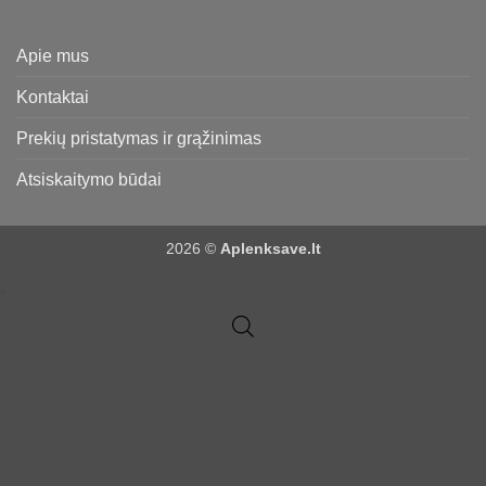
Apie mus
Kontaktai
Prekių pristatymas ir grąžinimas
Atsiskaitymo būdai
2026 ©
Aplenksave.lt