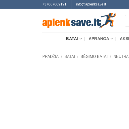
Skip
+37067009191
info@aplenksave.lt
to
Pr
content
se
BATAI
APRANGA
AKS
PRADŽIA
/
BATAI
/
BĖGIMO BATAI
/
NEUTRA