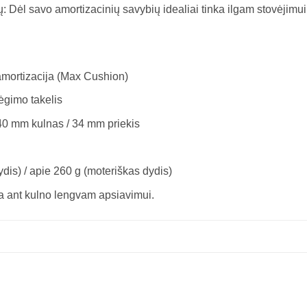
jų: Dėl savo amortizacinių savybių idealiai tinka ilgam stovėjimu
amortizacija (Max Cushion)
bėgimo takelis
40 mm kulnas / 34 mm priekis
ydis) / apie 260 g (moteriškas dydis)
a ant kulno lengvam apsiavimui.