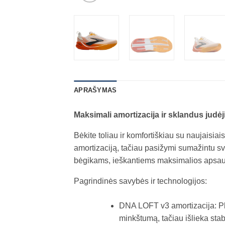
APRAŠYMAS
Maksimali amortizacija ir sklandus jud
Bėkite toliau ir komfortiškiau su naujaisi
amortizaciją, tačiau pasižymi sumažintu sv
bėgikams, ieškantiems maksimalios apsau
Pagrindinės savybės ir technologijos:
DNA LOFT v3 amortizacija: Pla
minkštumą, tačiau išlieka sta