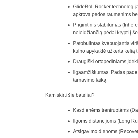
GlideRoll Rocker technologija
apkrovą pėdos raumenims bei
Prigimtinis stabilumas (Inheren
neleidžiančią pėdai krypti į š
Patobulintas kvėpuojantis virš
kulno apykaklė užkerta kelią t
Draugiški ortopediniams įdėkla
Ilgaamžiškumas: Padas padengt
tarnavimo laiką.
Kam skirti šie bateliai?
Kasdienėms treniruotėms (Dai
Ilgoms distancijoms (Long Runs
Atsigavimo dienoms (Recover