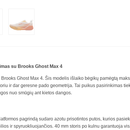
ėjimas su Brooks Ghost Max 4
ais Brooks Ghost Max 4. Šis modelis išlaiko bėgikų pamėgtą maks
oriu ir dar geresne pado geometrija. Tai puikus pasirinkimas ti
gos nuo smūgių ant kietos dangos.
tformos pagrindą sudaro azotu prisotintos putos, kurios pasiekia
bilios ir spyruokliuojančios. 40 mm storis po kulnu garantuoja v