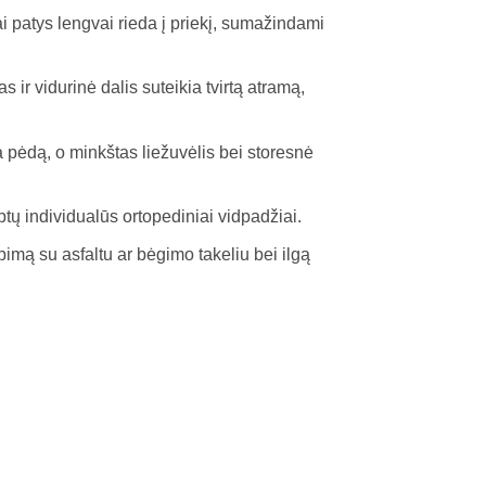
i patys lengvai rieda į priekį, sumažindami
s ir vidurinė dalis suteikia tvirtą atramą,
a pėdą, o minkštas liežuvėlis bei storesnė
ptų individualūs ortopediniai vidpadžiai.
imą su asfaltu ar bėgimo takeliu bei ilgą