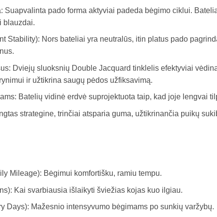
: Suapvalinta pado forma aktyviai padeda bėgimo ciklui. Batelia
 blauzdai.
t Stability): Nors bateliai yra neutralūs, itin platus pado pagrinda
onus.
us: Dviejų sluoksnių Double Jacquard tinklelis efektyviai vėdin
rynimui ir užtikrina saugų pėdos užfiksavimą.
ms: Batelių vidinė erdvė suprojektuota taip, kad joje lengvai til
as strategine, trinčiai atsparia guma, užtikrinančia puikų sukib
ly Mileage): Bėgimui komfortišku, ramiu tempu.
): Kai svarbiausia išlaikyti šviežias kojas kuo ilgiau.
y Days): Mažesnio intensyvumo bėgimams po sunkių varžybų.