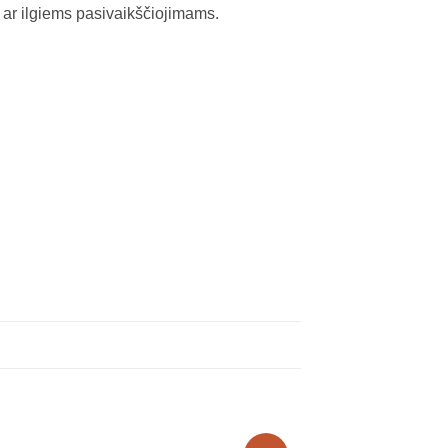
i ar ilgiems pasivaikščiojimams.