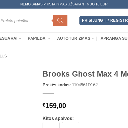
NEMOKAMAS PRISTATYMAS UŽSAKANT NUO 16 EUR
oducts
arch
PRISIJUNGTI / REGIST
ESUARAI
PAPILDAI
AUTOTURIZMAS
APRANGA SU
LŪS
Brooks Ghost Max 4 M
Prekės kodas:
1104961D162
159,00
€
Kitos spalvos: