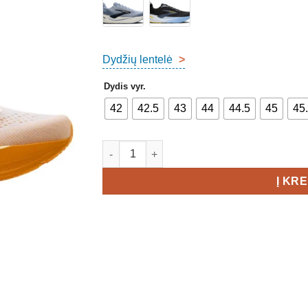
Dydžių lentelė
>
Dydis vyr.
42
42.5
43
44
44.5
45
45
produkto kiekis: Brooks Ghost Max 4 Men's
Į KR