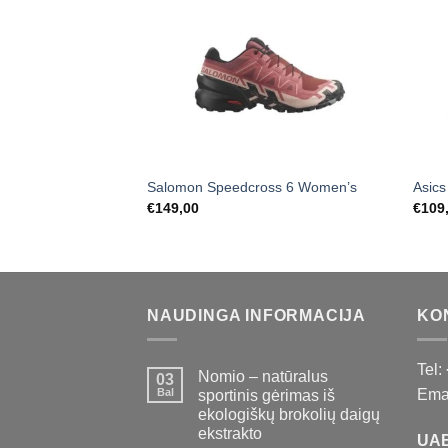
Salomon Speedcross 6 Women’s
Asic
€
149,00
€
109
NAUDINGA INFORMACIJA
KO
Tel:
Nomio – natūralus
03
Bal
Emai
sportinis gėrimas iš
ekologiškų brokolių daigų
ekstrakto
UAB