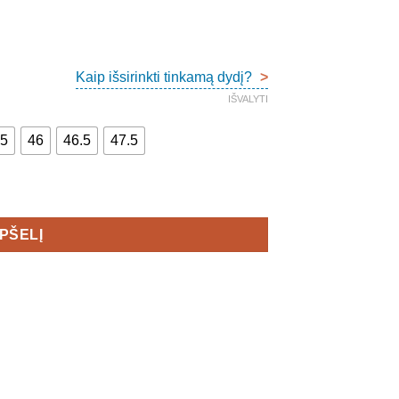
Kaip išsirinkti tinkamą dydį?
>
IŠVALYTI
.5
46
46.5
47.5
EPŠELĮ