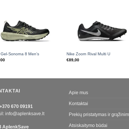
s Gel-Sonoma 8 Men’s
Nike Zoom Rival Multi U
,00
€
89,00
NTAKTAI
Apie mus
Kontaktai
+370 670 09191
l: info@aplenksave.lt
Prekių pristatymas ir grąžini
Atsiskaitymo būdai
 AplenkSave