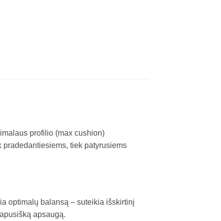
imalaus profilio (max cushion)
ek pradedantiesiems, tiek patyrusiems
 optimalų balansą – suteikia išskirtinį
isapusišką apsaugą.