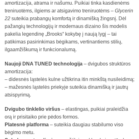
amortizacija, atrama ir našumu. Puikiai tinka kasdienėms
treniruotėms, ilgiems ar atsigavimo treniruotėms –
Glycerin
22
suteikia prabangų komfortą ir dinamišką žingsnį. Dėl
pažangių technologijų ir modernaus dizaino šis modelis
pakelia legendinę „Brooks“ kokybę į naują lygį – tai
patikimas pasirinkimas bėgikams, vertinantiems stilių,
ilgaamžiškumą ir funkcionalumą.
Naujoji DNA TUNED technologija
– dvigubos struktūros
amortizacija:
– didesnės ląstelės kulne užtikrina itin minkštą nusileidimą;
– mažesnės ląstelės priekyje suteikia dinamišką ir jautrų
atsispyrimą.
Dvigubo tinklelio viršus
– elastingas, puikiai praleidžia
orą ir prisitaiko prie pėdos formos.
Platesnė platforma
– suteikia daugiau stabilumo viso
bėgimo metu.