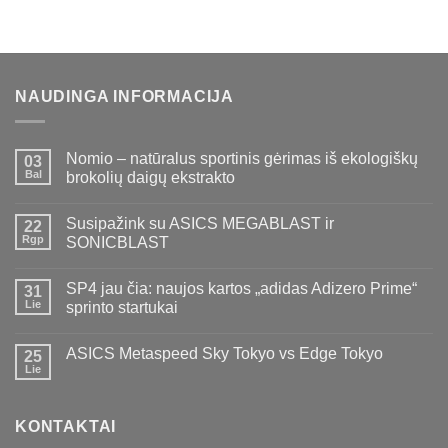
price
price
was:
is:
€99,00.
€59,00.
NAUDINGA INFORMACIJA
Nomio – natūralus sportinis gėrimas iš ekologiškų
03
Bal
brokolių daigų ekstrakto
Susipažink su ASICS MEGABLAST ir
22
Rgp
SONICBLAST
SP4 jau čia: naujos kartos „adidas Adizero Prime“
31
Lie
sprinto startukai
ASICS Metaspeed Sky Tokyo vs Edge Tokyo
25
Lie
KONTAKTAI