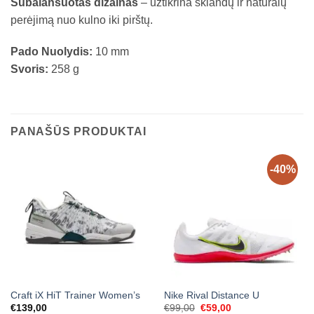
Subalansuotas dizainas
– užtikrina sklandų ir natūralų
perėjimą nuo kulno iki pirštų.
Pado Nuolydis:
10 mm
Svoris:
258 g
PANAŠŪS PRODUKTAI
-40%
Craft iX HiT Trainer Women’s
Nike Rival Distance U
Original
Current
€
139,00
€
99,00
€
59,00