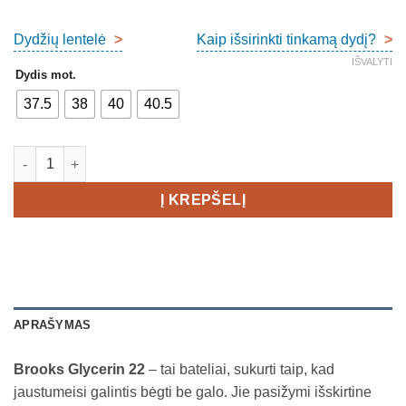
Dydžių lentelė
>
Kaip išsirinkti tinkamą dydį?
>
IŠVALYTI
Dydis mot.
37.5
38
40
40.5
produkto kiekis: Brooks Glycerin 22 Women's
Į KREPŠELĮ
APRAŠYMAS
Brooks Glycerin 22
– tai bateliai, sukurti taip, kad
jaustumeisi galintis bėgti be galo. Jie pasižymi išskirtine