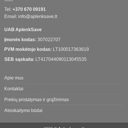
Tel:
+370 670 09191
Email: info@aplenksave.lt
UAB AplenkSave
Įmonės kodas:
307022707
PVM mokėtojo kodas:
LT100017363619
SEB sąskaita
: LT417044090113045535
Apie mus
Kontaktai
Prekių pristatymas ir grąžinimas
Atsiskaitymo būdai