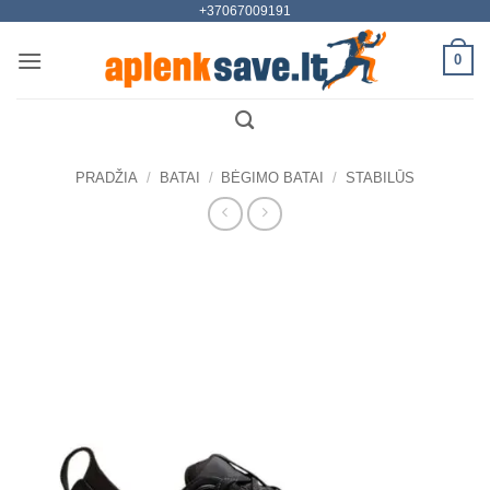
+37067009191
Skip
to
0
content
PRADŽIA
/
BATAI
/
BĖGIMO BATAI
/
STABILŪS