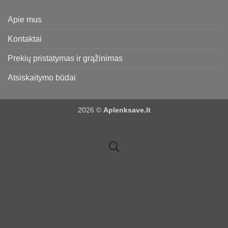
Apie mus
Kontaktai
Prekių pristatymas ir grąžinimas
Atsiskaitymo būdai
2026 ©
Aplenksave.lt