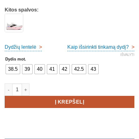
Kitos spalvos:
Dydžių lentelė
>
Kaip išsirinkti tinkamą dydį?
>
IŠVALYTI
Dydis mot.
38.5
39
40
41
42
42.5
43
produkto kiekis: Brooks Glycerin Max Women's
Į KREPŠELĮ