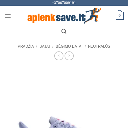
+37067009191
Skip
to
0
content
PRADŽIA
/
BATAI
/
BĖGIMO BATAI
/
NEUTRALŪS