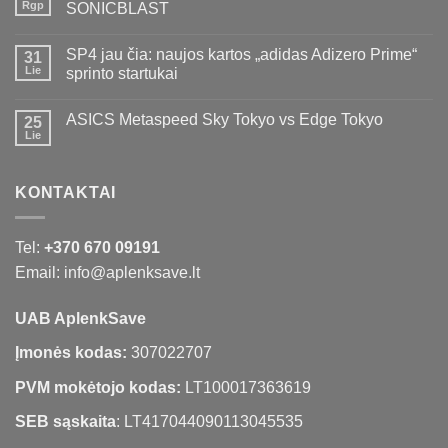
Rgp
SONICBLAST
SP4 jau čia: naujos kartos „adidas Adizero Prime“
31
Lie
sprinto startukai
ASICS Metaspeed Sky Tokyo vs Edge Tokyo
25
Lie
KONTAKTAI
Tel:
+370 670 09191
Email: info@aplenksave.lt
UAB AplenkSave
Įmonės kodas:
307022707
PVM mokėtojo kodas:
LT100017363619
SEB sąskaita
: LT417044090113045535