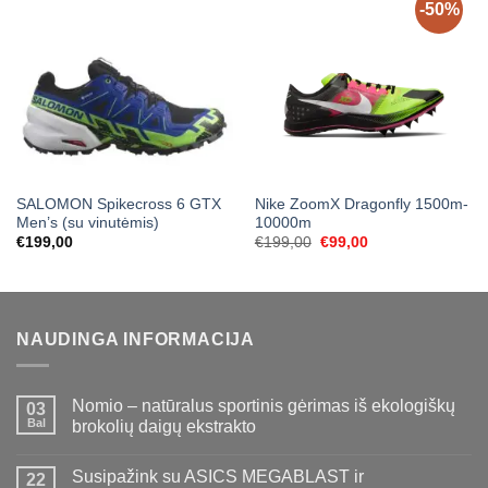
-50%
SALOMON Spikecross 6 GTX
Nike ZoomX Dragonfly 1500m-
Men’s (su vinutėmis)
10000m
Original
Current
€
199,00
€
199,00
€
99,00
price
price
was:
is:
€199,00.
€99,00.
NAUDINGA INFORMACIJA
Nomio – natūralus sportinis gėrimas iš ekologiškų
03
Bal
brokolių daigų ekstrakto
Susipažink su ASICS MEGABLAST ir
22