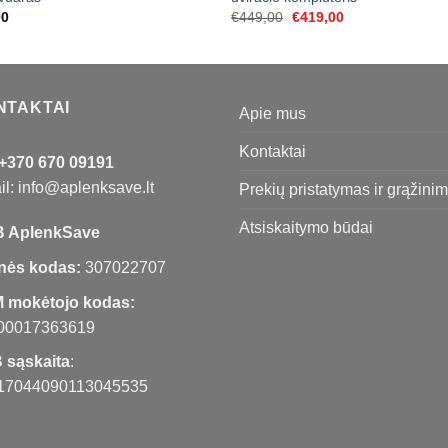
Original
Current
00
€
449,00
€
419,00
price
price
was:
is:
€449,00.
€419,00.
NTAKTAI
Apie mus
Kontaktai
+370 670 09191
l: info@aplenksave.lt
Prekių pristatymas ir grąžini
Atsiskaitymo būdai
 AplenkSave
nės kodas:
307022707
 mokėtojo kodas:
00017363619
 sąskaita
:
17044090113045535