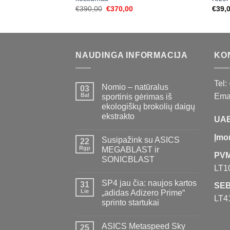
Original
Current
€
390,00
€
370,00
€
39,
price
price
was:
is:
€390,00.
€370,00.
NAUDINGA INFORMACIJA
KO
Tel:
Nomio – natūralus
03
Bal
Emai
sportinis gėrimas iš
ekologiškų brokolių daigų
ekstrakto
UAB
Įmo
Susipažink su ASICS
22
Rgp
MEGABLAST ir
PVM
SONICBLAST
LT1
SP4 jau čia: naujos kartos
31
SEB
Lie
„adidas Adizero Prime“
LT4
sprinto startukai
ASICS Metaspeed Sky
25