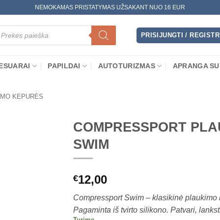
NEMOKAMAS PRISTATYMAS UŽSAKANT NUO 16 EUR
oducts
arch
PRISIJUNGTI / REGIST
ESUARAI
PAPILDAI
AUTOTURIZMAS
APRANGA SU
IMO KEPURĖS
COMPRESSPORT PLA
SWIM
12,00
€
Compressport Swim – klasikinė plaukimo k
Pagaminta iš tvirto silikono. Patvari, lanksti
Turime