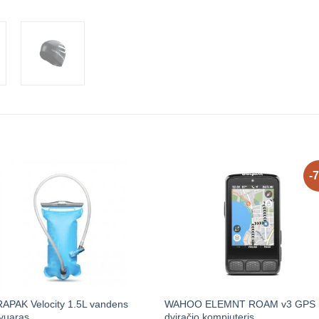
-
APAK Velocity 1.5L vandens
WAHOO ELEMNT ROAM v3 GPS
vuaras
dviračio kompiuteris