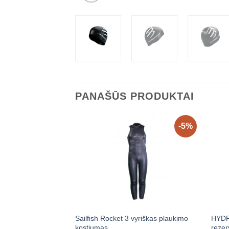
PANAŠŪS PRODUKTAI
-5%
Sailfish Rocket 3 vyriškas plaukimo
HYDR
kostiumas
rezer