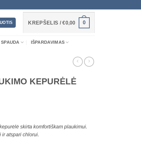
0
RUOTIS
KREPŠELIS /
€
0,00
 SPAUDA
IŠPARDAVIMAS
UKIMO KEPURĖLĖ
epurėlė skirta komfortiškam plaukimui.
 ir atspari chlorui.