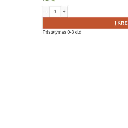
produkto kiekis: COMPRESSPORT PLAUK
Į KR
Pristatymas 0-3 d.d.