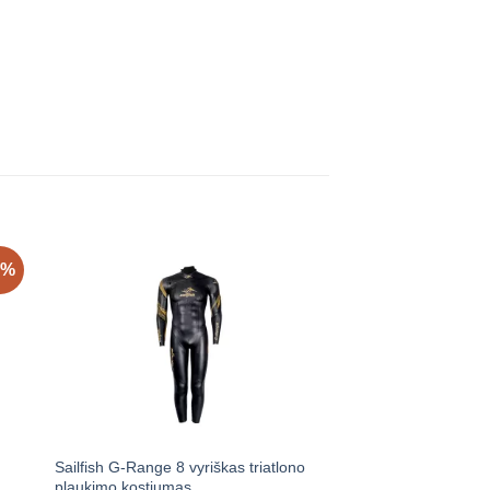
7%
Sailfish G-Range 8 vyriškas triatlono
BLACK DIAMOND D
plaukimo kostiumas
CARBON Z bėgimo l