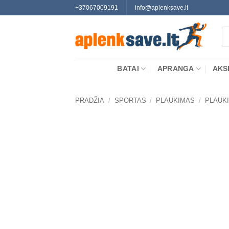
Skip
+37067009191
info@aplenksave.lt
to
Pr
content
se
BATAI
APRANGA
AKS
PRADŽIA
/
SPORTAS
/
PLAUKIMAS
/
PLAUK