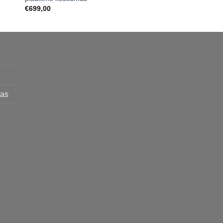
€
699,00
€
189,00
mas