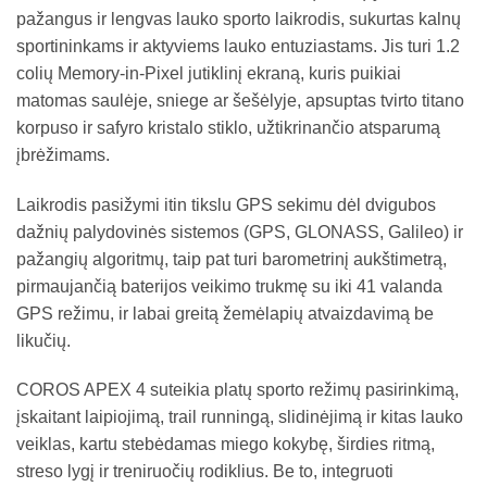
pažangus ir lengvas lauko sporto laikrodis, sukurtas kalnų
sportininkams ir aktyviems lauko entuziastams. Jis turi 1.2
colių Memory-in-Pixel jutiklinį ekraną, kuris puikiai
matomas saulėje, sniege ar šešėlyje, apsuptas tvirto titano
korpuso ir safyro kristalo stiklo, užtikrinančio atsparumą
įbrėžimams.
Laikrodis pasižymi itin tikslu GPS sekimu dėl dvigubos
dažnių palydovinės sistemos (GPS, GLONASS, Galileo) ir
pažangių algoritmų, taip pat turi barometrinį aukštimetrą,
pirmaujančią baterijos veikimo trukmę su iki 41 valanda
GPS režimu, ir labai greitą žemėlapių atvaizdavimą be
likučių.
COROS APEX 4 suteikia platų sporto režimų pasirinkimą,
įskaitant laipiojimą, trail runningą, slidinėjimą ir kitas lauko
veiklas, kartu stebėdamas miego kokybę, širdies ritmą,
streso lygį ir treniruočių rodiklius. Be to, integruoti