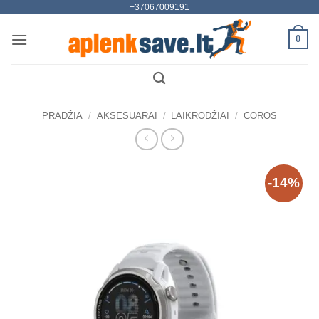
+37067009191
Skip
to
0
content
PRADŽIA
/
AKSESUARAI
/
LAIKRODŽIAI
/
COROS
-14%