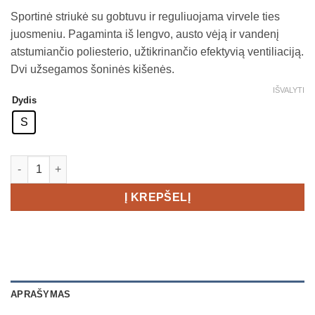
price
price
Sportinė striukė su gobtuvu ir reguliuojama virvele ties
was:
is:
juosmeniu. Pagaminta iš lengvo, austo vėją ir vandenį
€82,00.
€49,00.
atstumiančio poliesterio, užtikrinančio efektyvią ventiliaciją.
Dvi užsegamos šoninės kišenės.
IŠVALYTI
Dydis
S
produkto kiekis: Craft ADV Charge Wind Jacket Women's
Į KREPŠELĮ
APRAŠYMAS