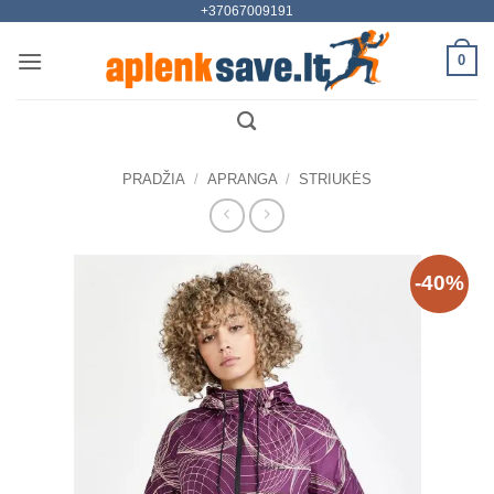
+37067009191
Skip
to
0
content
PRADŽIA
/
APRANGA
/
STRIUKĖS
-40%