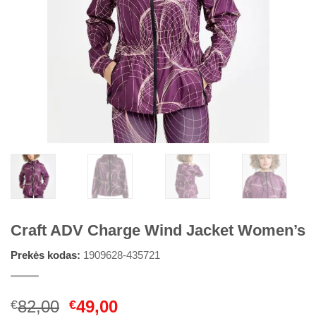
Craft ADV Charge Wind Jacket Women’s
Prekės kodas:
1909628-435721
Original
Current
82,00
49,00
€
€