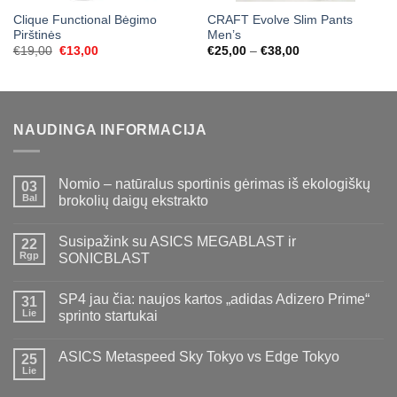
Clique Functional Bėgimo
CRAFT Evolve Slim Pants
Pirštinės
Men’s
Original
Current
Price
€
19,00
€
13,00
€
25,00
–
€
38,00
price
price
range:
was:
is:
€25,00
€19,00.
€13,00.
through
€38,00
NAUDINGA INFORMACIJA
Nomio – natūralus sportinis gėrimas iš ekologiškų
03
Bal
brokolių daigų ekstrakto
Susipažink su ASICS MEGABLAST ir
22
Rgp
SONICBLAST
SP4 jau čia: naujos kartos „adidas Adizero Prime“
31
Lie
sprinto startukai
ASICS Metaspeed Sky Tokyo vs Edge Tokyo
25
Lie