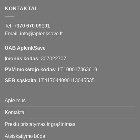
KONTAKTAI
Tel:
+370 670 09191
Email: info@aplenksave.lt
UAB AplenkSave
Įmonės kodas:
307022707
PVM mokėtojo kodas:
LT100017363619
SEB sąskaita
: LT417044090113045535
Apie mus
Kontaktai
Prekių pristatymas ir grąžinimas
Atsiskaitymo būdai