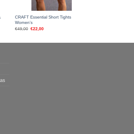
CRAFT Essential Short Tights
s
CRAFT Light Softshe
Women’s
€
199,00
Original
Current
€
49,00
€
22,00
price
price
was:
is:
€49,00.
€22,00.
mas