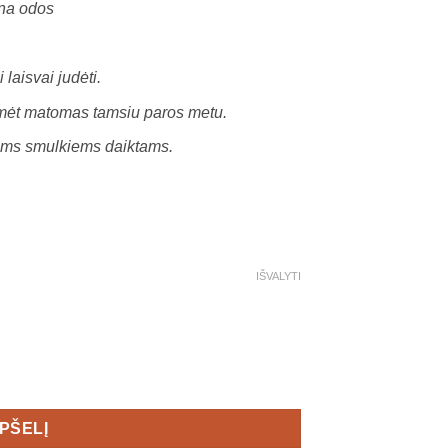
ina odos
laisvai judėti.
umėt matomas tamsiu paros metu.
ems smulkiems daiktams.
IŠVALYTI
ts 2 Women's
EPŠELĮ