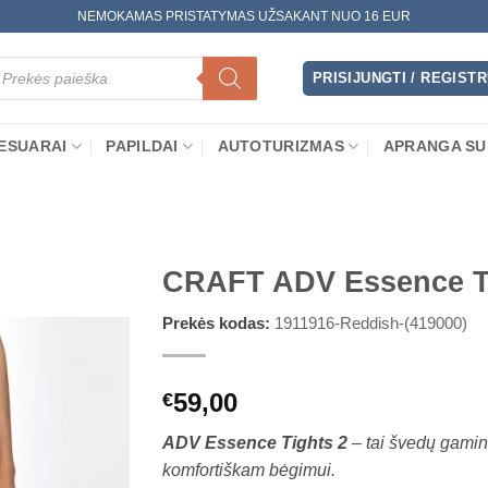
NEMOKAMAS PRISTATYMAS UŽSAKANT NUO 16 EUR
oducts
arch
PRISIJUNGTI / REGIST
ESUARAI
PAPILDAI
AUTOTURIZMAS
APRANGA SU
CRAFT ADV Essence T
Prekės kodas:
1911916-Reddish-(419000)
59,00
€
ADV Essence Tights 2
– tai švedų gamin
komfortiškam bėgimui.