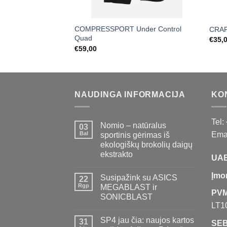
COMPRESSPORT Under Control
CRAF
Quad
€
35,
€
59,00
NAUDINGA INFORMACIJA
KO
Tel:
Nomio – natūralus
03
Bal
Emai
sportinis gėrimas iš
ekologiškų brokolių daigų
ekstrakto
UAB
Įmo
Susipažink su ASICS
22
Rgp
MEGABLAST ir
PVM
SONICBLAST
LT1
SP4 jau čia: naujos kartos
31
SEB