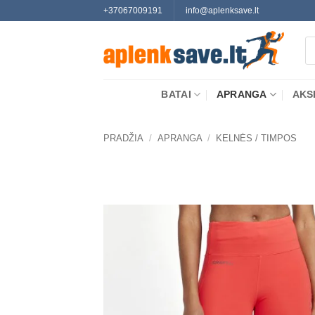
Skip
+37067009191
info@aplenksave.lt
to
Pr
content
se
BATAI
APRANGA
AKS
PRADŽIA
/
APRANGA
/
KELNĖS / TIMPOS