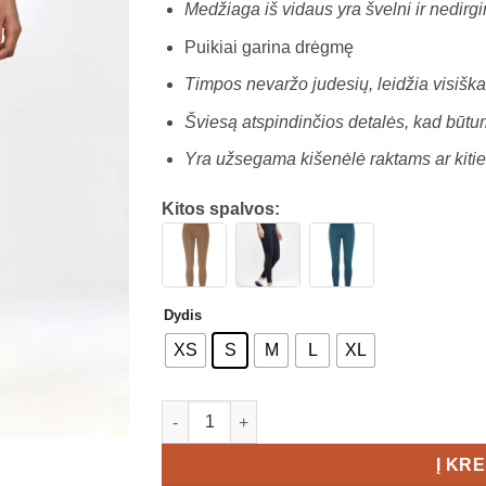
Medžiaga iš vidaus yra švelni ir nedirg
Puikiai garina drėgmę
Timpos nevaržo judesių, leidžia visiškai 
Šviesą atspindinčios detalės, kad būt
Yra užsegama kišenėlė raktams ar kiti
Kitos spalvos:
Dydis
XS
S
M
L
XL
produkto kiekis: CRAFT ADV Essence Tigh
Į KR