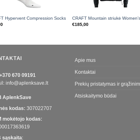
T Hypervent Compression Socks
CRAFT Mountain striukė Women’
00
€
185,00
NTAKTAI
Apie mus
Kontaktai
+370 670 09191
l: info@aplenksave.lt
Prekių pristatymas ir grąžini
Atsiskaitymo būdai
 AplenkSave
nės kodas:
307022707
 mokėtojo kodas:
00017363619
 sąskaita
: