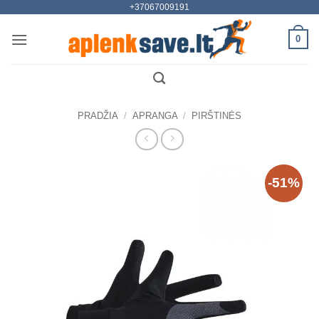
+37067009191
Skip
to
0
content
PRADŽIA
/
APRANGA
/
PIRŠTINĖS
-51%