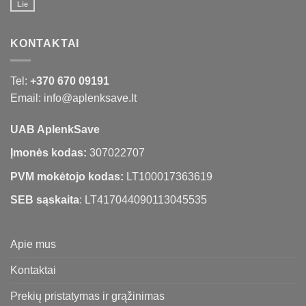
Lie
KONTAKTAI
Tel:
+370 670 09191
Email: info@aplenksave.lt
UAB AplenkSave
Įmonės kodas:
307022707
PVM mokėtojo kodas:
LT100017363619
SEB sąskaita
: LT417044090113045535
Apie mus
Kontaktai
Prekių pristatymas ir grąžinimas