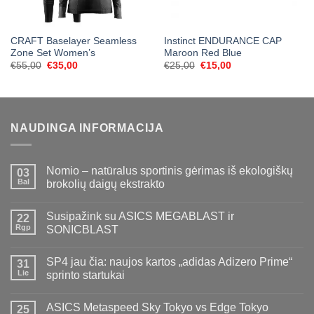
CRAFT Baselayer Seamless
Instinct ENDURANCE CAP
Zone Set Women’s
Maroon Red Blue
Original
Current
Original
Current
€
55,00
€
35,00
€
25,00
€
15,00
price
price
price
price
was:
is:
was:
is:
€55,00.
€35,00.
€25,00.
€15,00.
NAUDINGA INFORMACIJA
Nomio – natūralus sportinis gėrimas iš ekologiškų
03
Bal
brokolių daigų ekstrakto
Susipažink su ASICS MEGABLAST ir
22
Rgp
SONICBLAST
SP4 jau čia: naujos kartos „adidas Adizero Prime“
31
Lie
sprinto startukai
ASICS Metaspeed Sky Tokyo vs Edge Tokyo
25