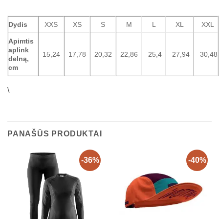
Dydis
XXS
XS
S
M
L
XL
XXL
Apimtis
aplink
15,24
17,78
20,32
22,86
25,4
27,94
30,48
delną,
cm
\
PANAŠŪS PRODUKTAI
-36%
-40%