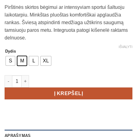
range:
Pirštinės skirtos bėgimui ar intensyviam sportui šaltuoju
€19,00
laikotarpiu. Minkštas pluoštas komfortiškai apglaudžia
through
rankas. Šviesą atspindinti medžiaga užtikrins saugumą
€29,00
tamsiuoju paros metu. Integruota patogi kišenelė raktams
delnuose.
IŠVALYTI
Dydis
S
M
L
XL
produkto kiekis: Craft ADV Lumen Fleece pirštinės
Į KREPŠELĮ
APRAŠYMAS