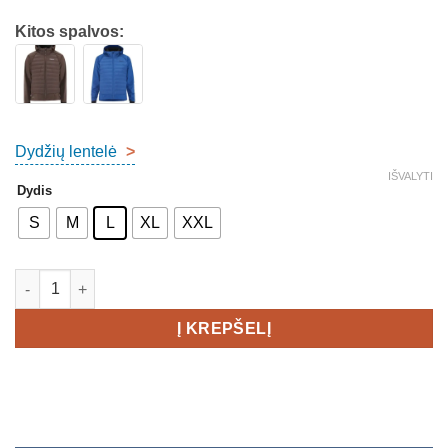
Kitos spalvos:
Dydžių lentelė
>
IŠVALYTI
Dydis
S
M
L
XL
XXL
produkto kiekis: Craft Adv Pursuit Thermal Jacket Men's
Į KREPŠELĮ