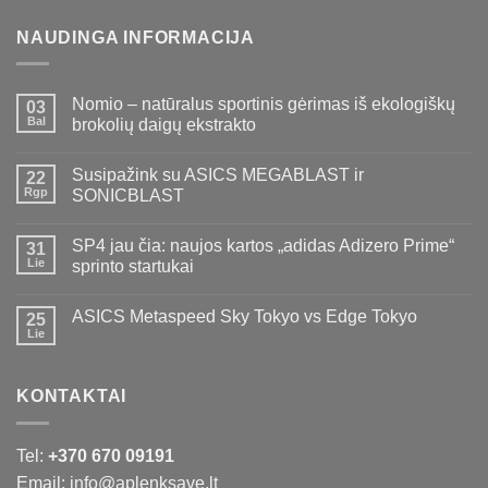
NAUDINGA INFORMACIJA
Nomio – natūralus sportinis gėrimas iš ekologiškų
03
Bal
brokolių daigų ekstrakto
Susipažink su ASICS MEGABLAST ir
22
Rgp
SONICBLAST
SP4 jau čia: naujos kartos „adidas Adizero Prime“
31
Lie
sprinto startukai
ASICS Metaspeed Sky Tokyo vs Edge Tokyo
25
Lie
KONTAKTAI
Tel:
+370 670 09191
Email: info@aplenksave.lt