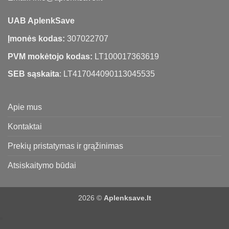
UAB AplenkSave
Įmonės kodas:
307022707
PVM mokėtojo kodas:
LT100017363619
SEB sąskaita
: LT417044090113045535
Apie mus
Kontaktai
Prekių pristatymas ir grąžinimas
Atsiskaitymo būdai
2026 ©
Aplenksave.lt