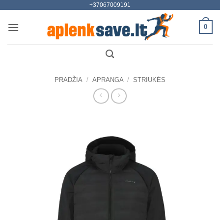
+37067009191
Skip
to
0
content
PRADŽIA
/
APRANGA
/
STRIUKĖS