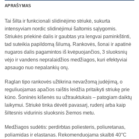
APRAŠYMAS
Tai šilta ir funkcionali slidinėjimo striukė, sukurta
intensyviam nordic slidinėjimui šaltomis sąlygomis.
Striukės priekinė dalis ir gaubtas yra lengvai paminkštinti,
tad suteikia papildomą šilumą. Rankovės, šonai ir apatinė
nugaros dalis pagamintos iš kvėpuojančios, 3 sluoksnių
vėjo ir vandens nepralaidžios medžiagos, kuri efektyviai
apsaugo nuo nepalankių orų.
Raglan tipo rankovės užtikrina nevaržomą judėjimą, o
reguliuojamas apačios raištis leidžia pritaikyti striukę prie
kūno. Šoninės kišenės su užtrauktukais – patogiam daiktų
laikymui. Striukė tinka dėvėti pavasarį, rudenį arba kaip
šiltesnis vidurinis sluoksnis žiemos metu.
Medžiagos sudėtis: perdirbtas poliesteris, poliuretanas,
poliamidas ir elastanas. Rekomenduojama skalbti 40°C