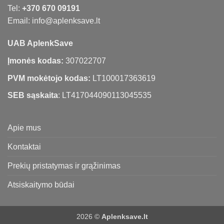
Tel:
+370 670 09191
Email: info@aplenksave.lt
UAB AplenkSave
Įmonės kodas:
307022707
PVM mokėtojo kodas:
LT100017363619
SEB sąskaita
: LT417044090113045535
Apie mus
Kontaktai
Prekių pristatymas ir grąžinimas
Atsiskaitymo būdai
2026 ©
Aplenksave.lt