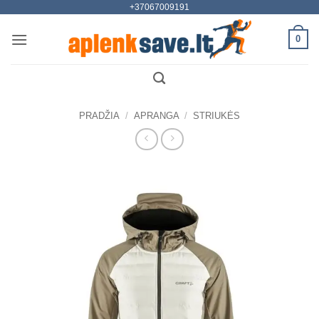
+37067009191
Skip
to
0
content
PRADŽIA
/
APRANGA
/
STRIUKĖS