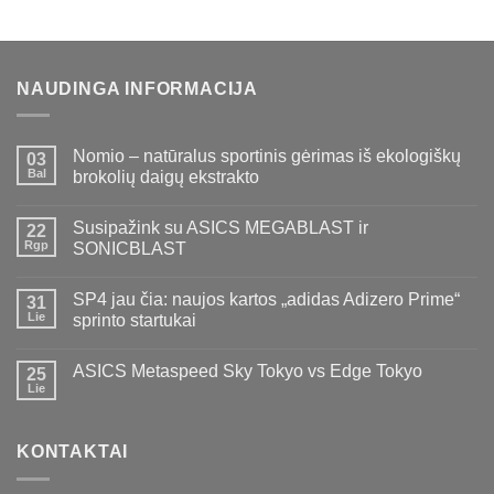
NAUDINGA INFORMACIJA
Nomio – natūralus sportinis gėrimas iš ekologiškų
03
Bal
brokolių daigų ekstrakto
Susipažink su ASICS MEGABLAST ir
22
Rgp
SONICBLAST
SP4 jau čia: naujos kartos „adidas Adizero Prime“
31
Lie
sprinto startukai
ASICS Metaspeed Sky Tokyo vs Edge Tokyo
25
Lie
KONTAKTAI