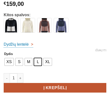
159,00
€
Kitos spalvos:
Dydžių lentelė
>
IŠVALYTI
Dydis
XS
S
M
L
XL
produkto kiekis: Craft Adv Pursuit Thermal Jacket Women's
Į KREPŠELĮ