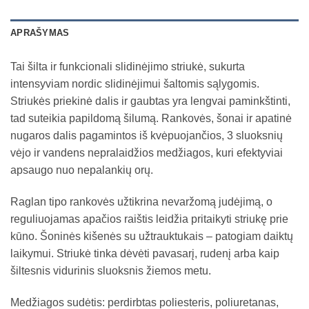
APRAŠYMAS
Tai šilta ir funkcionali slidinėjimo striukė, sukurta
intensyviam nordic slidinėjimui šaltomis sąlygomis.
Striukės priekinė dalis ir gaubtas yra lengvai paminkštinti,
tad suteikia papildomą šilumą. Rankovės, šonai ir apatinė
nugaros dalis pagamintos iš kvėpuojančios, 3 sluoksnių
vėjo ir vandens nepralaidžios medžiagos, kuri efektyviai
apsaugo nuo nepalankių orų.
Raglan tipo rankovės užtikrina nevaržomą judėjimą, o
reguliuojamas apačios raištis leidžia pritaikyti striukę prie
kūno. Šoninės kišenės su užtrauktukais – patogiam daiktų
laikymui. Striukė tinka dėvėti pavasarį, rudenį arba kaip
šiltesnis vidurinis sluoksnis žiemos metu.
Medžiagos sudėtis: perdirbtas poliesteris, poliuretanas,