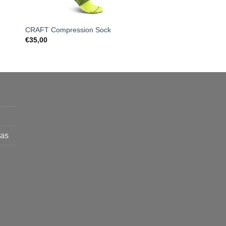
COMPRESSPORT 
CRAFT Compression Sock
WATERPROOF 25/75
€
35,00
€
329,00
mas