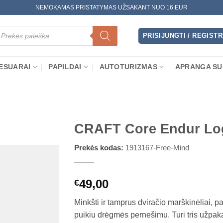
NEMOKAMAS PRISTATYMAS UŽSAKANT NUO 16 EUR
oducts
arch
PRISIJUNGTI / REGIST
ESUARAI
PAPILDAI
AUTOTURIZMAS
APRANGA SU
CRAFT Core Endur Log
Prekės kodas:
1913167-Free-Mind
49,00
€
Minkšti ir tamprus dviračio marškinėliai, pa
puikiu drėgmės pernešimu. Turi tris užpaka