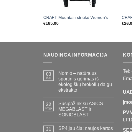
CRAFT Mountain striukė Women’s
CRAF
€
185,00
€
26,
NAUDINGA INFORMACIJA
KO
Tel:
Nomio – natūralus
03
Bal
Emai
sportinis gėrimas iš
ekologiškų brokolių daigų
ekstrakto
UAB
Įmo
Susipažink su ASICS
22
Rgp
MEGABLAST ir
PVM
SONICBLAST
LT1
SP4 jau čia: naujos kartos
31
SEB