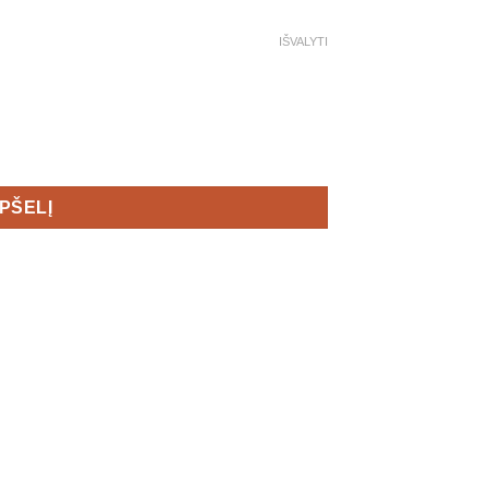
IŠVALYTI
ersey Men's
EPŠELĮ