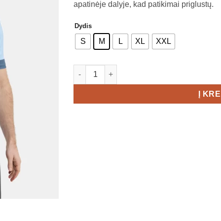
apatinėje dalyje, kad patikimai priglustų.
Dydis
S
M
L
XL
XXL
produkto kiekis: CRAFT Core Endur Logo J
Į KR