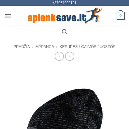
+37067009191
Skip
to
0
content
PRADŽIA
/
APRANGA
/
KEPURĖS / GALVOS JUOSTOS