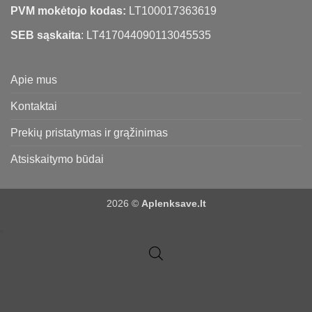
PVM mokėtojo kodas:
LT100017363619
SEB sąskaita
: LT417044090113045535
Apie mus
Kontaktai
Prekių pristatymas ir grąžinimas
Atsiskaitymo būdai
2026 ©
Aplenksave.lt