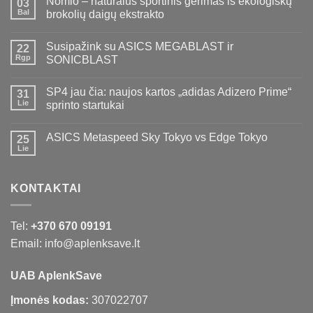
Nomio – natūralus sportinis gėrimas iš ekologiškų
03
Bal
brokolių daigų ekstrakto
Susipažink su ASICS MEGABLAST ir
22
Rgp
SONICBLAST
SP4 jau čia: naujos kartos „adidas Adizero Prime“
31
Lie
sprinto startukai
ASICS Metaspeed Sky Tokyo vs Edge Tokyo
25
Lie
KONTAKTAI
Tel:
+370 670 09191
Email: info@aplenksave.lt
UAB AplenkSave
Įmonės kodas:
307022707