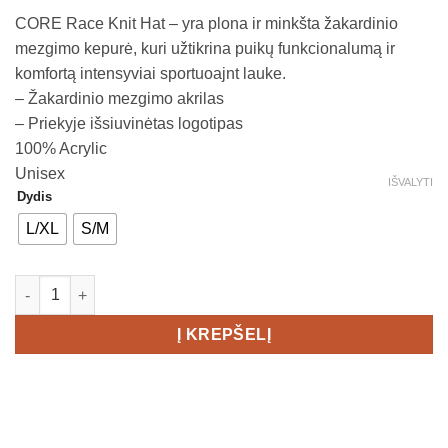
CORE Race Knit Hat – yra plona ir minkšta žakardinio
mezgimo kepurė, kuri užtikrina puikų funkcionalumą ir
komfortą intensyviai sportuoajnt lauke.
– Žakardinio mezgimo akrilas
– Priekyje išsiuvinėtas logotipas
100% Acrylic
Unisex
IŠVALYTI
Dydis
L/XL
S/M
produkto kiekis: CRAFT Core Race Knit Hat
Į KREPŠELĮ