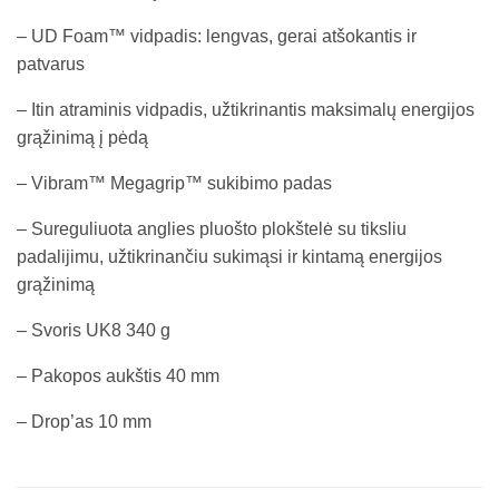
– UD Foam™ vidpadis: lengvas, gerai atšokantis ir
patvarus
– Itin atraminis vidpadis, užtikrinantis maksimalų energijos
grąžinimą į pėdą
– Vibram™ Megagrip™ sukibimo padas
– Sureguliuota anglies pluošto plokštelė su tiksliu
padalijimu, užtikrinančiu sukimąsi ir kintamą energijos
grąžinimą
– Svoris UK8 340 g
– Pakopos aukštis 40 mm
– Drop’as 10 mm