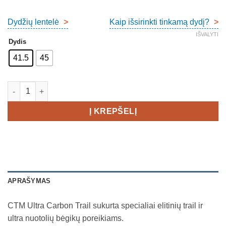
price
price
was:
is:
Dydžių lentelė
>
Kaip išsirinkti tinkamą dydį?
>
€249,00.
€149,00.
IŠVALYTI
Dydis
41.5
45
produkto kiekis: Craft CTM Ultra Carbon Trail Men's
Į KREPŠELĮ
APRAŠYMAS
CTM Ultra Carbon Trail sukurta specialiai elitinių trail ir
ultra nuotolių bėgikų poreikiams.