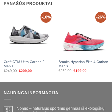
PANAŠŪS PRODUKTAI
-16%
-26%
Craft CTM Ultra Carbon 2
Brooks Hyperion Elite 4 Carbon
Men’s
Men’s
Original
Current
Original
Current
€
249,00
€
209,00
€
269,00
€
199,00
price
price
price
price
was:
is:
was:
is:
€249,00.
€209,00.
€269,00.
€199,00.
NAUDINGA INFORMACIJA
Nomio – natūralus sportinis gėrimas iš ekologiškų
03