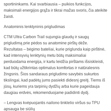
sportininkams. Kai svarbiausia – puikios funkcijos,
maksimali energijos grąža ir tikrai mažas svoris, čia ateikite
žaisti.
Anatominis lenktyninis prigludimas
CTM Ultra Carbon Trail sujungia glaudų ir saugų
prigludimą prie pėdos su anatomine pirštų dėže.
Rezultatas – bėgimo bateliai, kurie priglunda kaip pirštinė,
kad intensyvių lenktynių metu būtų maksimaliai
perduodama energija, ir kartu leidžia pirštams išsiskleisti,
kad būtų užtikrintas optimalus komfortas ir natūralesnis
žingsnis. Šios sandaraus prigludimo savybės sukurtos
tikslingai, kad padėtų jums pasiekti didesnį greitį. Tiems iš
jūsų, kuriems yra tarpinių dydžių arba kurie pageidauja
daugiau erdvės, rekomenduojame padidinti dydį.
– Lengvas kvėpuojantis nailono tinklelio viršus su TPU
apsauga be siūlių