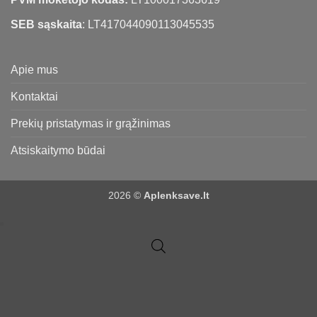
SEB sąskaita
: LT417044090113045535
Apie mus
Kontaktai
Prekių pristatymas ir grąžinimas
Atsiskaitymo būdai
2026 ©
Aplenksave.lt