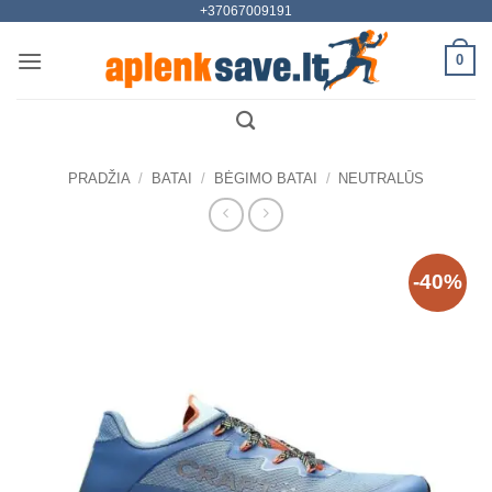
+37067009191
Skip
to
0
content
PRADŽIA
/
BATAI
/
BĖGIMO BATAI
/
NEUTRALŪS
-40%