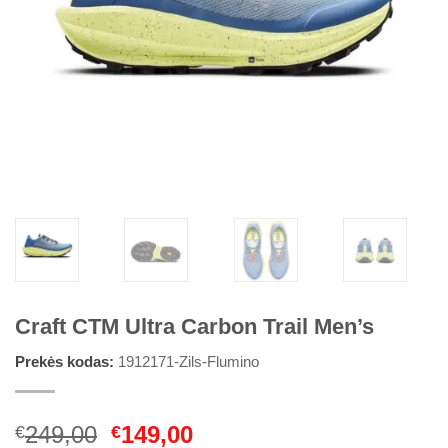
Craft CTM Ultra Carbon Trail Men’s
Prekės kodas:
1912171-Zils-Flumino
Original
Current
249,00
149,00
€
€