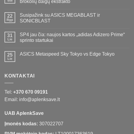
Bal
brokolių daigų ekstrakto
Susipažink su ASICS MEGABLAST ir
22
Rgp
SONICBLAST
SP4 jau čia: naujos kartos „adidas Adizero Prime“
31
Lie
sprinto startukai
ASICS Metaspeed Sky Tokyo vs Edge Tokyo
25
Lie
KONTAKTAI
Tel:
+370 670 09191
Email: info@aplenksave.lt
UAB AplenkSave
Įmonės kodas:
307022707
PVM mokėtojo kodas:
LT100017363619