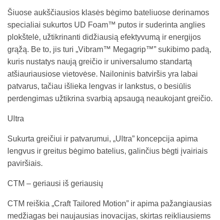
Šiuose aukščiausios klasės bėgimo bateliuose derinamos
specialiai sukurtos UD Foam™ putos ir suderinta anglies
plokštelė, užtikrinanti didžiausią efektyvumą ir energijos
grąžą. Be to, jis turi „Vibram™ Megagrip™” sukibimo padą,
kuris nustatys naują greičio ir universalumo standartą
atšiauriausiose vietovėse. Nailoninis batviršis yra labai
patvarus, tačiau išlieka lengvas ir lankstus, o besiūlis
perdengimas užtikrina svarbią apsaugą neaukojant greičio.
Ultra
Sukurta greičiui ir patvarumui, „Ultra” koncepcija apima
lengvus ir greitus bėgimo batelius, galinčius bėgti įvairiais
paviršiais.
CTM – geriausi iš geriausių
CTM reiškia „Craft Tailored Motion” ir apima pažangiausias
medžiagas bei naujausias inovacijas, skirtas reikliausiems