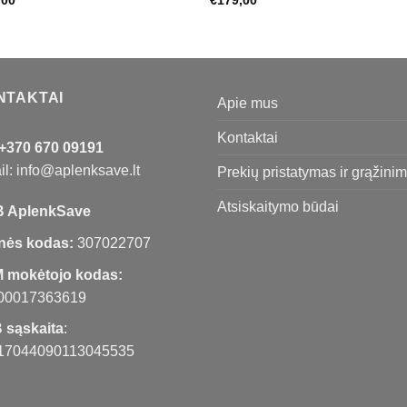
NTAKTAI
Apie mus
Kontaktai
+370 670 09191
l: info@aplenksave.lt
Prekių pristatymas ir grąžini
Atsiskaitymo būdai
 AplenkSave
nės kodas:
307022707
 mokėtojo kodas:
00017363619
 sąskaita
:
17044090113045535