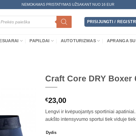
NEMOKAMAS PRISTATYMAS UŽSAKANT NUO 16 EUR
oducts
arch
PRISIJUNGTI / REGIST
ESUARAI
PAPILDAI
AUTOTURIZMAS
APRANGA SU
Craft Core DRY Boxer 6
23,00
€
Lengvi ir kvėpuojantys sportiniai apatiniai.
aukšto intensyvumo sportui tiek viduje tiek
Dydis