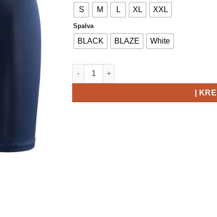
S
M
L
XL
XXL
Spalva
BLACK
BLAZE
White
produkto kiekis: Craft Core DRY Boxer 6-inc
Į KR