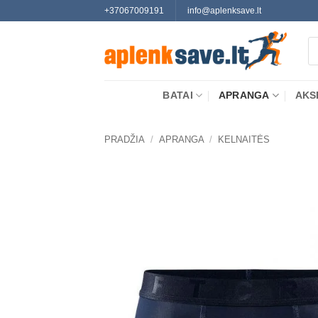
Skip
+37067009191
info@aplenksave.lt
to
Pr
content
se
BATAI
APRANGA
AKS
PRADŽIA
/
APRANGA
/
KELNAITĖS