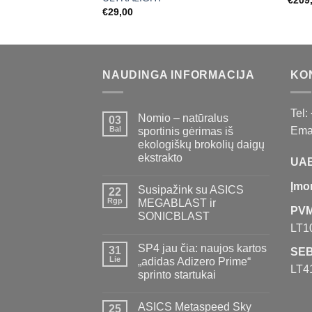
€
29,00
NAUDINGA INFORMACIJA
KO
Tel:
Nomio – natūralus
03
Bal
Emai
sportinis gėrimas iš
ekologiškų brokolių daigų
ekstrakto
UAB
Įmo
Susipažink su ASICS
22
Rgp
MEGABLAST ir
PVM
SONICBLAST
LT1
SP4 jau čia: naujos kartos
31
SEB
Lie
„adidas Adizero Prime“
LT4
sprinto startukai
ASICS Metaspeed Sky
25