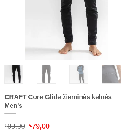
CRAFT Core Glide žieminės kelnės
Men’s
Original
Current
99,00
79,00
€
€
price
price