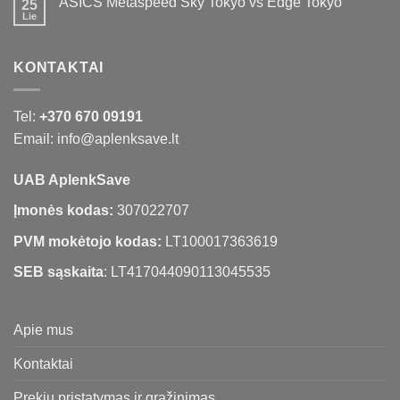
ASICS Metaspeed Sky Tokyo vs Edge Tokyo
25
Lie
KONTAKTAI
Tel:
+370 670 09191
Email: info@aplenksave.lt
UAB AplenkSave
Įmonės kodas:
307022707
PVM mokėtojo kodas:
LT100017363619
SEB sąskaita
: LT417044090113045535
Apie mus
Kontaktai
Prekių pristatymas ir grąžinimas