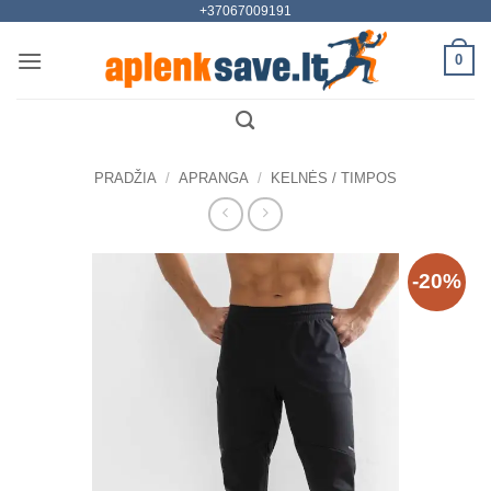
+37067009191
Skip
to
0
content
PRADŽIA
/
APRANGA
/
KELNĖS / TIMPOS
-20%