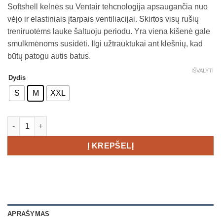
Softshell kelnės su Ventair tehcnologija apsaugančia nuo
was:
is:
vėjo ir elastiniais įtarpais ventiliacijai. Skirtos visų rušių
€99,00.
€79,00.
treniruotėms lauke šaltuoju periodu. Yra viena kišenė gale
smulkmėnoms susidėti. Ilgi užtrauktukai ant klešnių, kad
būtų patogu autis batus.
IŠVALYTI
Dydis
S
M
XXL
produkto kiekis: CRAFT Core Glide žieminės kelnės Men's
Į KREPŠELĮ
APRAŠYMAS