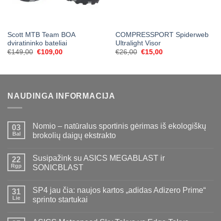
Scott MTB Team BOA
COMPRESSPORT Spiderweb
dviratininko bateliai
Ultralight Visor
Original
Current
Original
Current
€
149,00
€
109,00
€
26,00
€
15,00
price
price
price
price
was:
is:
was:
is:
€149,00.
€109,00.
€26,00.
€15,00.
NAUDINGA INFORMACIJA
Nomio – natūralus sportinis gėrimas iš ekologiškų
03
Bal
brokolių daigų ekstrakto
Susipažink su ASICS MEGABLAST ir
22
Rgp
SONICBLAST
SP4 jau čia: naujos kartos „adidas Adizero Prime“
31
Lie
sprinto startukai