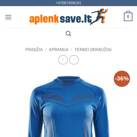
+37067009191
Skip
to
0
content
PRADŽIA
/
APRANGA
/
TERMO DRABUŽIAI
-36%