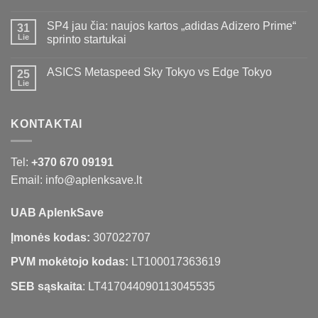
SP4 jau čia: naujos kartos „adidas Adizero Prime“
31
Lie
sprinto startukai
ASICS Metaspeed Sky Tokyo vs Edge Tokyo
25
Lie
KONTAKTAI
Tel:
+370 670 09191
Email: info@aplenksave.lt
UAB AplenkSave
Įmonės kodas:
307022707
PVM mokėtojo kodas:
LT100017363619
SEB sąskaita
: LT417044090113045535