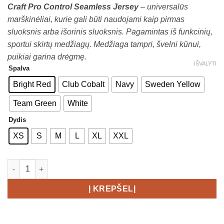
Craft Pro Control Seamless Jersey
– universalūs
€25,00
marškinėliai, kurie gali būti naudojami kaip pirmas
through
sluoksnis arba išorinis sluoksnis. Pagamintas iš funkcinių,
€29,00
sportui skirtų medžiagų. Medžiaga tampri, švelni kūnui,
puikiai garina drėgmę.
IŠVALYTI
Spalva
Bright Red
Club Cobalt
Navy
Sweden Yellow
Team Green
White
Dydis
XS
S
M
L
XL
XXL
produkto kiekis: CRAFT Pro Control Seamless Jersey Women's
Į KREPŠELĮ