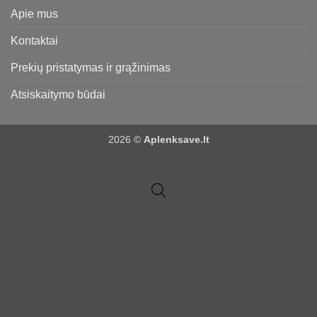
Apie mus
Kontaktai
Prekių pristatymas ir grąžinimas
Atsiskaitymo būdai
2026 ©
Aplenksave.lt