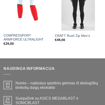
COMPRESSPORT
CRAFT Rush Zip Men’s
ARMFORCE ULTRALIGHT
€
49,00
€
29,00
NAUDINGA INFORMACIJA
Nomio – natūralus sportinis gėrimas iš ekologiškų
03
Bal
brokolių daigų ekstrakto
Susipažink su ASICS MEGABLAST ir
22
Rgp
SONICBLAST