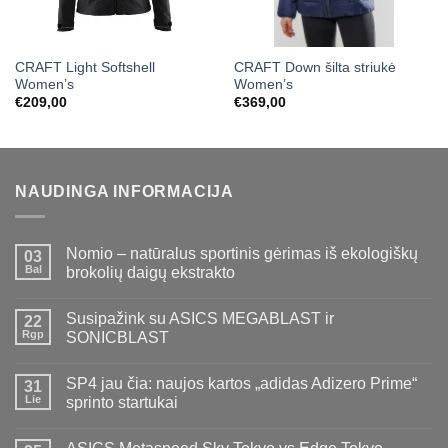
CRAFT Light Softshell
CRAFT Down šilta striukė
Women’s
Women’s
€
209,00
€
369,00
NAUDINGA INFORMACIJA
Nomio – natūralus sportinis gėrimas iš ekologiškų
03
Bal
brokolių daigų ekstrakto
Susipažink su ASICS MEGABLAST ir
22
Rgp
SONICBLAST
SP4 jau čia: naujos kartos „adidas Adizero Prime“
31
Lie
sprinto startukai