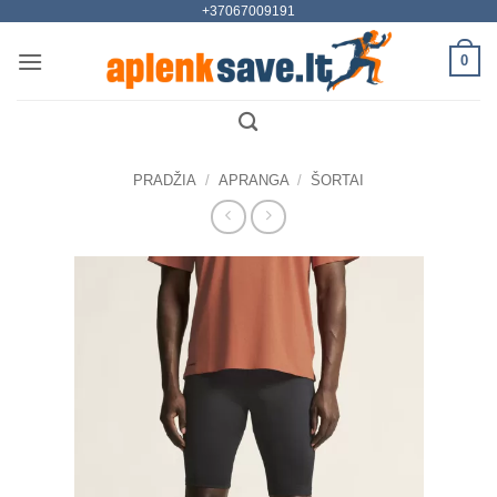
+37067009191
Skip
to
0
content
PRADŽIA
/
APRANGA
/
ŠORTAI