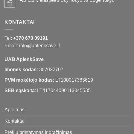
ASICS Metaspeed Sky Tokyo vs Edge Tokyo
25
Lie
KONTAKTAI
Tel:
+370 670 09191
Email: info@aplenksave.lt
UAB AplenkSave
Įmonės kodas:
307022707
PVM mokėtojo kodas:
LT100017363619
SEB sąskaita
: LT417044090113045535
Apie mus
Kontaktai
Prekių pristatymas ir grąžinimas