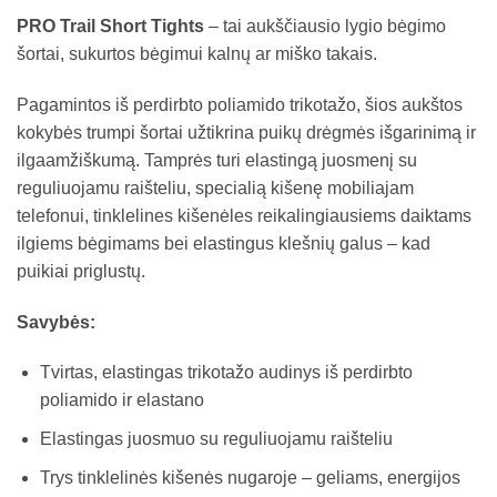
PRO Trail Short Tights
– tai aukščiausio lygio bėgimo
šortai, sukurtos bėgimui kalnų ar miško takais.
Pagamintos iš perdirbto poliamido trikotažo, šios aukštos
kokybės trumpi šortai užtikrina puikų drėgmės išgarinimą ir
ilgaamžiškumą. Tamprės turi elastingą juosmenį su
reguliuojamu raišteliu, specialią kišenę mobiliajam
telefonui, tinklelines kišenėles reikalingiausiems daiktams
ilgiems bėgimams bei elastingus klešnių galus – kad
puikiai priglustų.
Savybės:
Tvirtas, elastingas trikotažo audinys iš perdirbto
poliamido ir elastano
Elastingas juosmuo su reguliuojamu raišteliu
Trys tinklelinės kišenės nugaroje – geliams, energijos