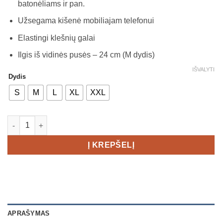
batonėliams ir pan.
Užsegama kišenė mobiliajam telefonui
Elastingi klešnių galai
Ilgis iš vidinės pusės – 24 cm (M dydis)
IŠVALYTI
Dydis
S
M
L
XL
XXL
produkto kiekis: Craft PRO Trail Short Tights 2 Men's
Į KREPŠELĮ
APRAŠYMAS