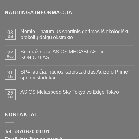
NAUDINGA INFORMACIJA
Nomio – natūralus sportinis gėrimas iš ekologiškų
03
Bal
brokolių daigų ekstrakto
Susipažink su ASICS MEGABLAST ir
22
Rgp
SONICBLAST
SP4 jau čia: naujos kartos „adidas Adizero Prime“
31
Lie
sprinto startukai
ASICS Metaspeed Sky Tokyo vs Edge Tokyo
25
Lie
KONTAKTAI
Tel:
+370 670 09191