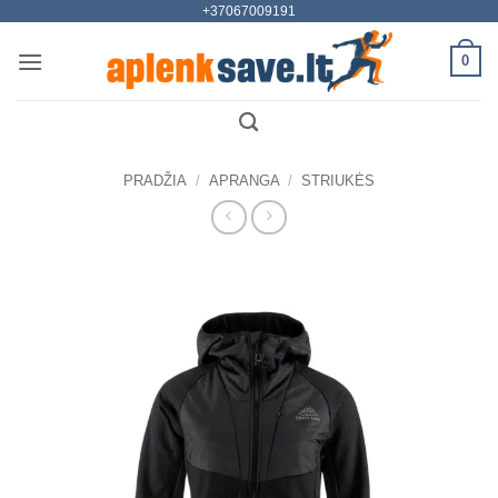
+37067009191
Skip
to
0
content
PRADŽIA
/
APRANGA
/
STRIUKĖS