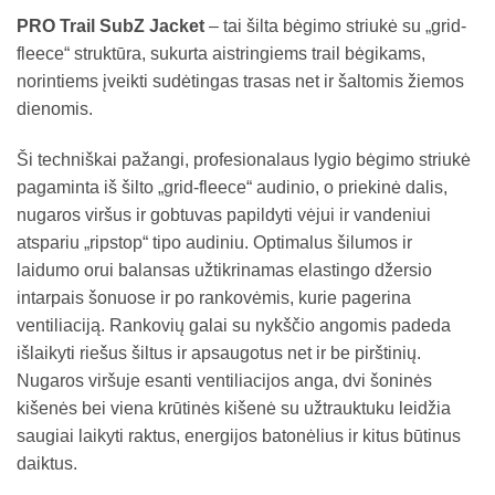
PRO Trail SubZ Jacket
– tai šilta bėgimo striukė su „grid-
fleece“ struktūra, sukurta aistringiems trail bėgikams,
norintiems įveikti sudėtingas trasas net ir šaltomis žiemos
dienomis.
Ši techniškai pažangi, profesionalaus lygio bėgimo striukė
pagaminta iš šilto „grid-fleece“ audinio, o priekinė dalis,
nugaros viršus ir gobtuvas papildyti vėjui ir vandeniui
atspariu „ripstop“ tipo audiniu. Optimalus šilumos ir
laidumo orui balansas užtikrinamas elastingo džersio
intarpais šonuose ir po rankovėmis, kurie pagerina
ventiliaciją. Rankovių galai su nykščio angomis padeda
išlaikyti riešus šiltus ir apsaugotus net ir be pirštinių.
Nugaros viršuje esanti ventiliacijos anga, dvi šoninės
kišenės bei viena krūtinės kišenė su užtrauktuku leidžia
saugiai laikyti raktus, energijos batonėlius ir kitus būtinus
daiktus.