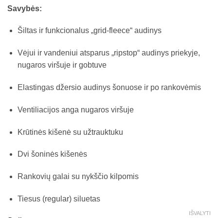
Savybės:
Šiltas ir funkcionalus „grid-fleece“ audinys
Vėjui ir vandeniui atsparus „ripstop“ audinys priekyje,
nugaros viršuje ir gobtuve
Elastingas džersio audinys šonuose ir po rankovėmis
Ventiliacijos anga nugaros viršuje
Krūtinės kišenė su užtrauktuku
Dvi šoninės kišenės
Rankovių galai su nykščio kilpomis
Tiesus (regular) siluetas
IŠVALYTI