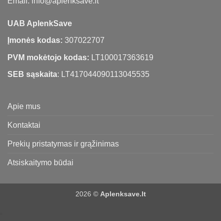
Email: info@aplenksave.lt
UAB AplenkSave
Įmonės kodas:
307022707
PVM mokėtojo kodas:
LT100017363619
SEB sąskaita
: LT417044090113045535
Apie mus
Kontaktai
Prekių pristatymas ir grąžinimas
Atsiskaitymo būdai
2026 ©
Aplenksave.lt