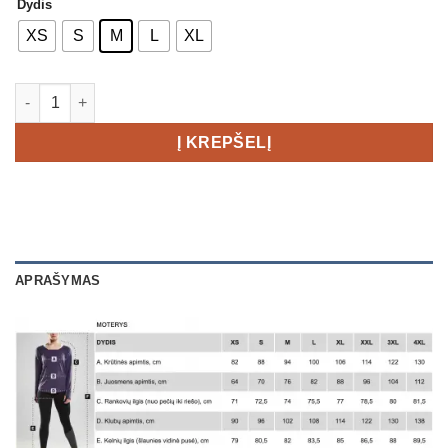
Dydis
XS
S
M
L
XL
produkto kiekis: CRAFT PRO Trail SubZ Jacket Women's
Į KREPŠELĮ
APRAŠYMAS