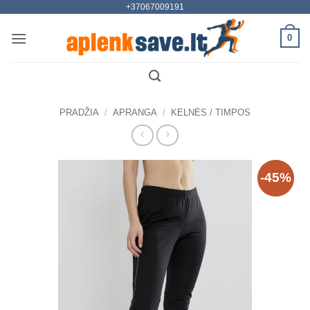
+37067009191
Skip
to
0
content
PRADŽIA
/
APRANGA
/
KELNĖS / TIMPOS
-45%