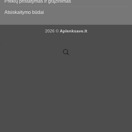
Prekių pristatymas ir grąžinimas
Atsiskaitymo būdai
2026 ©
Aplenksave.lt