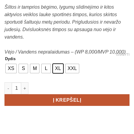
range:
Šiltos ir tamprios bėgimo, lygumų slidinėjimo ir kitos
€49,00
aktyvios veiklos lauke sportinės timpos, kurios skirtos
through
sportuoti šaltuoju metų periodu. Prigludusios ir nevaržo
€89,00
judesių. Dvisluoksnės timpos su apsauga nuo vėjo ir
vandens.
Vėjo / Vandens nepralaidumas – (WP 8,000/MVP 10,000)
IŠVALYTI
Dydis
XS
S
M
L
XL
XXL
produkto kiekis: CRAFT Storm Balance Tights Women's
Į KREPŠELĮ