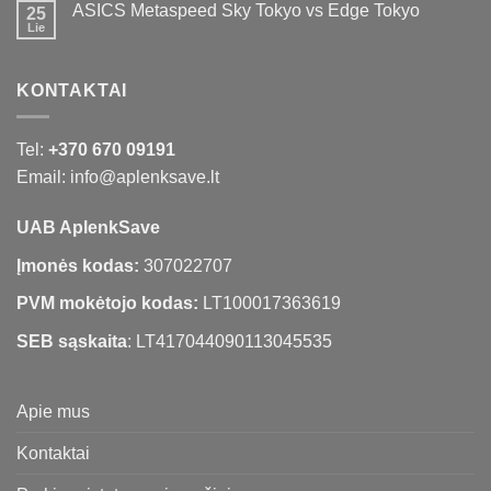
ASICS Metaspeed Sky Tokyo vs Edge Tokyo
25
Lie
KONTAKTAI
Tel:
+370 670 09191
Email: info@aplenksave.lt
UAB AplenkSave
Įmonės kodas:
307022707
PVM mokėtojo kodas:
LT100017363619
SEB sąskaita
: LT417044090113045535
Apie mus
Kontaktai