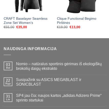
CRAFT Baselayer Seamless
Clique Functional Bėgimo
Zone Set Women’s
Pirštinės
Original
Current
Original
Current
€
55,00
€
35,00
€
19,00
€
13,00
price
price
price
price
was:
is:
was:
is:
€55,00.
€35,00.
€19,00.
€13,00.
NAUDINGA INFORMACIJA
Nomio – natūralus sportinis gėrimas iš ekologiškų
03
Bal
brokolių daigų ekstrakto
Susipažink su ASICS MEGABLAST ir
22
Rgp
SONICBLAST
SP4 jau čia: naujos kartos „adidas Adizero Prime“
31
Lie
sprinto startukai