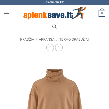
+37067009191
Skip
to
0
content
PRADŽIA
/
APRANGA
/
TERMO DRABUŽIAI