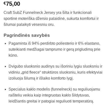
75,00
€
Craft SubZ Funnelneck Jersey yra šilta ir funkcionali
sportinė moteriška džersio palaidinė, sukurta komfortui ir
šilumai palaikyti vėsesniu oru.
Pagrindinės savybės
Pagaminta iš 94% perdirbto poliesterio ir 6% elastano,
suteikianti medžiagai tamprumo ir gerą prigludimą prie
kūno.
Dvigubo sluoksnio audinys su išoriniu lygiu sluoksniu ir
vidiniu „grid fleece“ struktūros sluoksniu, kuris efektyviai
izoliuoja šilumą ir išlaiko komforto lygį.
Specialus kaklo modelis (funnelneck) su reguliuojamu
raišteliu veikia kaip integruotas kaklo šildytuvas,
leidžiantis greitai ir patogiai reguliuoti temperatūrą.