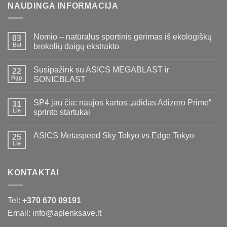
NAUDINGA INFORMACIJA
Nomio – natūralus sportinis gėrimas iš ekologiškų
03
Bal
brokolių daigų ekstrakto
Susipažink su ASICS MEGABLAST ir
22
Rgp
SONICBLAST
SP4 jau čia: naujos kartos „adidas Adizero Prime“
31
Lie
sprinto startukai
ASICS Metaspeed Sky Tokyo vs Edge Tokyo
25
Lie
KONTAKTAI
Tel:
+370 670 09191
Email: info@aplenksave.lt