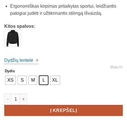
Ergonomiškas kirpimas pritaikytas sportui, leidžiantis
patogiai judėti ir užtikrinantis stilingą išvaizdą.
Kitos spalvos:
Dydžių lentelė
>
IŠVALYTI
Dydis
XS
S
M
L
XL
produkto kiekis: CRAFT SubZ Funnelneck Jersey Women's
Į KREPŠELĮ