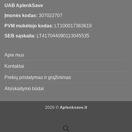
UAB AplenkSave
Įmonės kodas:
307022707
PVM mokėtojo kodas:
LT100017363619
SEB sąskaita
: LT417044090113045535
Apie mus
Kontaktai
Prekių pristatymas ir grąžinimas
Atsiskaitymo būdai
2026 ©
Aplenksave.lt