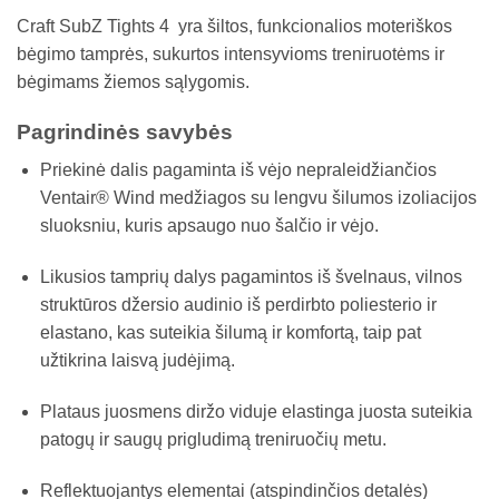
Craft SubZ Tights 4 yra šiltos, funkcionalios moteriškos
bėgimo tamprės, sukurtos intensyvioms treniruotėms ir
bėgimams žiemos sąlygomis.
Pagrindinės savybės
Priekinė dalis pagaminta iš vėjo nepraleidžiančios
Ventair® Wind medžiagos su lengvu šilumos izoliacijos
sluoksniu, kuris apsaugo nuo šalčio ir vėjo.
Likusios tamprių dalys pagamintos iš švelnaus, vilnos
struktūros džersio audinio iš perdirbto poliesterio ir
elastano, kas suteikia šilumą ir komfortą, taip pat
užtikrina laisvą judėjimą.
Plataus juosmens diržo viduje elastinga juosta suteikia
patogų ir saugų prigludimą treniruočių metu.
Reflektuojantys elementai (atspindinčios detalės)