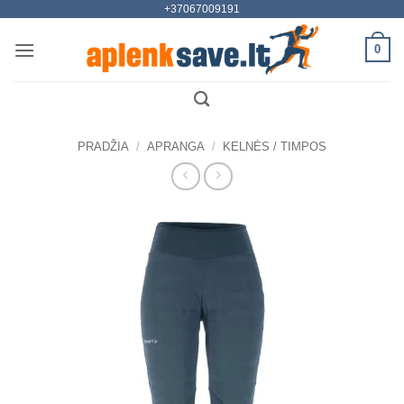
+37067009191
Skip
to
0
content
PRADŽIA
/
APRANGA
/
KELNĖS / TIMPOS