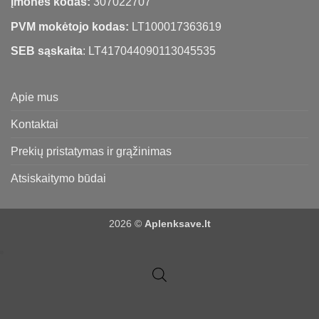
Įmonės kodas:
307022707
PVM mokėtojo kodas:
LT100017363619
SEB sąskaita
: LT417044090113045535
Apie mus
Kontaktai
Prekių pristatymas ir grąžinimas
Atsiskaitymo būdai
2026 ©
Aplenksave.lt