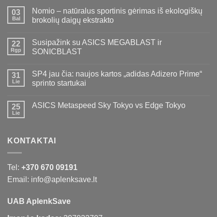
Nomio – natūralus sportinis gėrimas iš ekologiškų
03
Bal
brokolių daigų ekstrakto
Susipažink su ASICS MEGABLAST ir
22
Rgp
SONICBLAST
SP4 jau čia: naujos kartos „adidas Adizero Prime“
31
Lie
sprinto startukai
ASICS Metaspeed Sky Tokyo vs Edge Tokyo
25
Lie
KONTAKTAI
Tel:
+370 670 09191
Email: info@aplenksave.lt
UAB AplenkSave