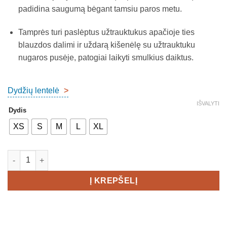
padidina saugumą bėgant tamsiu paros metu.
Tamprės turi paslėptus užtrauktukus apačioje ties
blauzdos dalimi ir uždarą kišenėlę su užtrauktuku
nugaros pusėje, patogiai laikyti smulkius daiktus.
Dydžių lentelė
>
IŠVALYTI
Dydis
XS
S
M
L
XL
produkto kiekis: CRAFT SubZ Tights 4 Women's
Į KREPŠELĮ