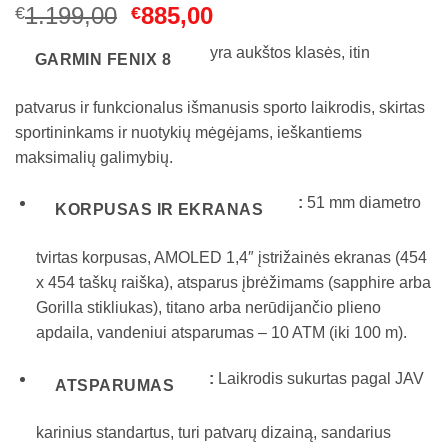
Original
Current
1.199,00
885,00
€
€
price
price
yra aukštos klasės, itin
was:
is:
GARMIN FENIX 8
€1.199,00.
€885,00.
patvarus ir funkcionalus išmanusis sporto laikrodis, skirtas
sportininkams ir nuotykių mėgėjams, ieškantiems
maksimalių galimybių.
:
51 mm diametro
KORPUSAS IR EKRANAS
tvirtas korpusas, AMOLED 1,4″ įstrižainės ekranas (454
x 454 taškų raiška), atsparus įbrėžimams (sapphire arba
Gorilla stikliukas), titano arba nerūdijančio plieno
apdaila, vandeniui atsparumas – 10 ATM (iki 100 m)
.
:
Laikrodis sukurtas pagal JAV
ATSPARUMAS
karinius standartus, turi patvarų dizainą, sandarius