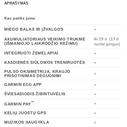
APRAŠYMAS
Kas patiks jums
MIEGO BALAS IR ĮŽVALGOS
+
Iki 29 d. (13 d.
AKUMULIATORIAUS VEIKIMO TRUKMĖ
(IŠMANIOJO LAIKRODŽIO REŽIMU)
nuolat įjungus)
INTEGRUOTI ŽEMĖLAPIAI
+
KASDIENĖS SIŪLOMOS TRENIRUOTĖS
+
PULSO OKSIMETRIJA, KRAUJO
+
PRISOTINIMAS DEGUONIMI
GARMIN ECG APP
+
ŠVIESADIODIS ŽIBINTUVĖLIS
+
™
+
GARMIN PAY
KELIŲ JUOSTŲ GPS
+
MUZIKOS SAUGYKLA
+