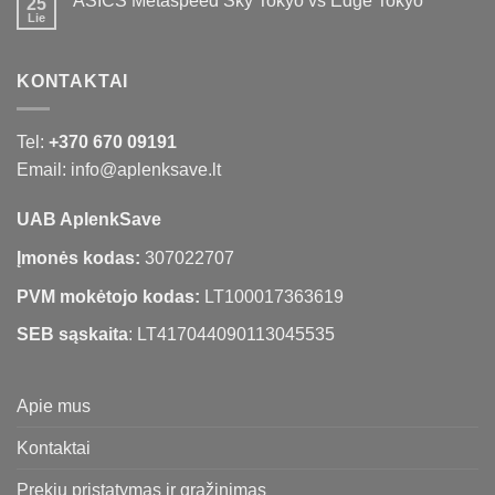
ASICS Metaspeed Sky Tokyo vs Edge Tokyo
25
Lie
KONTAKTAI
Tel:
+370 670 09191
Email: info@aplenksave.lt
UAB AplenkSave
Įmonės kodas:
307022707
PVM mokėtojo kodas:
LT100017363619
SEB sąskaita
: LT417044090113045535
Apie mus
Kontaktai
Prekių pristatymas ir grąžinimas