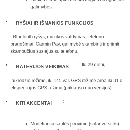
galimybės
.
RYŠIAI IR IŠMANIOS FUNKCIJOS
:
Bluetooth ryšys, muzikos valdymas, telefono
pranešimai, Garmin Pay, galimybė skambinti ir priimti
skambučius susiejus su telefonu
.
:
Iki 29 dienų
BATERIJOS VEIKIMAS
laikrodžio režime, iki 145 val. GPS režime arba iki 31 d.
ekspedicijos GPS režimu (priklauso nuo versijos)
.
:
KITI AKCENTAI
Modeliai su saulės įkrovimu (solar versijos)