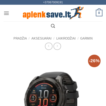
+37067009191
Skip
to
0
content
PRADŽIA
/
AKSESUARAI
/
LAIKRODŽIAI
/
GARMIN
-26%