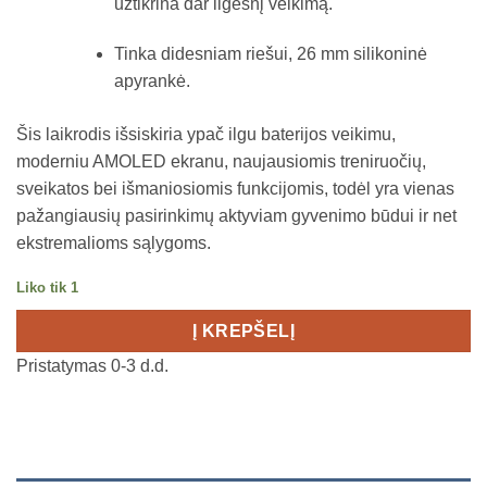
užtikrina dar ilgesnį veikimą
.
Tinka didesniam riešui, 26 mm silikoninė
apyrankė
.
Šis laikrodis išsiskiria ypač ilgu baterijos veikimu,
moderniu AMOLED ekranu, naujausiomis treniruočių,
sveikatos bei išmaniosiomis funkcijomis, todėl yra vienas
pažangiausių pasirinkimų aktyviam gyvenimo būdui ir net
ekstremalioms sąlygoms.
Liko tik 1
Į KREPŠELĮ
Pristatymas 0-3 d.d.