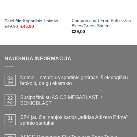
Compressport Free Belt diržas
Petzl Bindi sportinis žibintas
Blues/Green Sheen
Original
Current
€
49,90
€
45,90
price
price
€
29,00
was:
is:
€49,90.
€45,90.
NAUDINGA INFORMACIJA
Nomio – natūralus sportinis gėrimas iš ekologiškų
03
Bal
brokolių daigų ekstrakto
Susipažink su ASICS MEGABLAST ir
22
Rgp
SONICBLAST
SP4 jau čia: naujos kartos „adidas Adizero Prime“
31
Lie
sprinto startukai