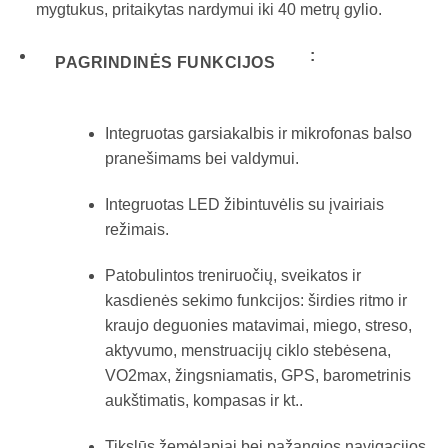
mygtukus, pritaikytas nardymui iki 40 metrų gylio
.
:
PAGRINDINĖS FUNKCIJOS
Integruotas garsiakalbis ir mikrofonas balso
pranešimams bei valdymui
.
Integruotas LED žibintuvėlis su įvairiais
režimais
.
Patobulintos treniruočių, sveikatos ir
kasdienės sekimo funkcijos: širdies ritmo ir
kraujo deguonies matavimai, miego, streso,
aktyvumo, menstruacijų ciklo stebėsena,
VO2max, žingsniamatis, GPS, barometrinis
aukštimatis, kompasas ir kt.
.
Tikslūs žemėlapiai bei pažangios navigacijos