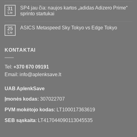
SP4 jau čia: naujos kartos „adidas Adizero Prime“
31
Lie
sprinto startukai
ASICS Metaspeed Sky Tokyo vs Edge Tokyo
25
Lie
KONTAKTAI
Tel:
+370 670 09191
Email: info@aplenksave.lt
UAB AplenkSave
Įmonės kodas:
307022707
PVM mokėtojo kodas:
LT100017363619
SEB sąskaita
: LT417044090113045535