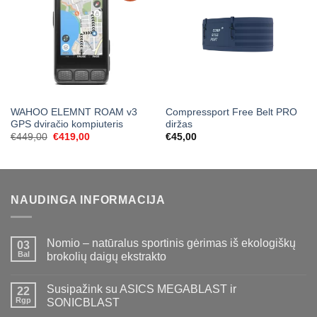
WAHOO ELEMNT ROAM v3
Compressport Free Belt PRO
GPS dviračio kompiuteris
diržas
Original
Current
€
449,00
€
419,00
€
45,00
price
price
was:
is:
€449,00.
€419,00.
NAUDINGA INFORMACIJA
Nomio – natūralus sportinis gėrimas iš ekologiškų
03
Bal
brokolių daigų ekstrakto
Susipažink su ASICS MEGABLAST ir
22
Rgp
SONICBLAST