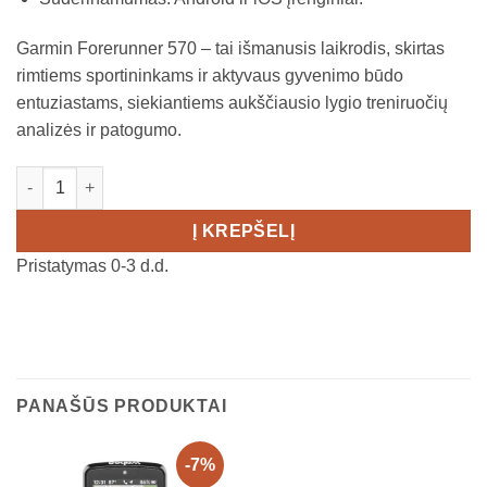
Garmin Forerunner 570 – tai išmanusis laikrodis, skirtas
rimtiems sportininkams ir aktyvaus gyvenimo būdo
entuziastams, siekiantiems aukščiausio lygio treniruočių
analizės ir patogumo.
produkto kiekis: Garmin Forerunner 570 - 47mm
Į KREPŠELĮ
Pristatymas 0-3 d.d.
PANAŠŪS PRODUKTAI
-7%