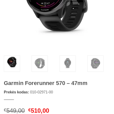
Garmin Forerunner 570 – 47mm
Prekės kodas:
010-02971-00
Original
Current
549,00
510,00
€
€