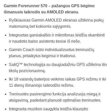
price
price
Garmin Forerunner 570 – pažangus GPS bėgimo
was:
is:
išmanusis laikrodis su AMOLED ekranu.
€549,00.
€510,00.
Ryškiausias Garmin AMOLED ekranas užtikrina puikų
matomumą bet kokiomis sąlygomis.
Integruotas garsiakalbis ir mikrofonas leidžia skambinti
ir naudotis balso asistentu tiesiai iš riešo.
Garmin Coach siūlo individualizuotus treniruočių
planus, pritaikytus bėgimui ir triatlonui.
SatiQ™ technologija su daugiadažniu GPS užtikrina itin
tikslų pozicionavimą.
Iki 18 valandų baterijos veikimo laikas GPS režimu ir iki
11 dienų išmaniojo laikrodžio režimu.
Treniruotės pasirengimo funkcija analizuoja miegą ir
atsigavimą, padedant planuoti optimalias treniruotes.
Integruota muzikos saugykla leidžia klausytis