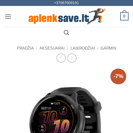
+37067009191
Skip
to
0
content
PRADŽIA
/
AKSESUARAI
/
LAIKRODŽIAI
/
GARMIN
-7%