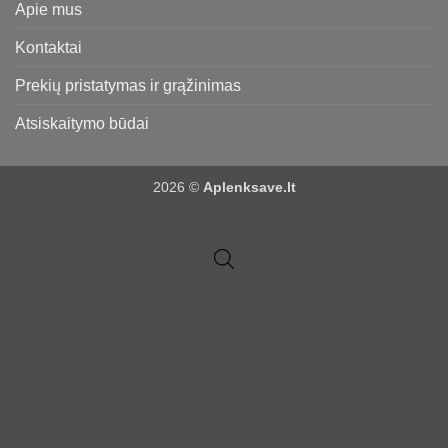
Apie mus
Kontaktai
Prekių pristatymas ir grąžinimas
Atsiskaitymo būdai
2026 ©
Aplenksave.lt