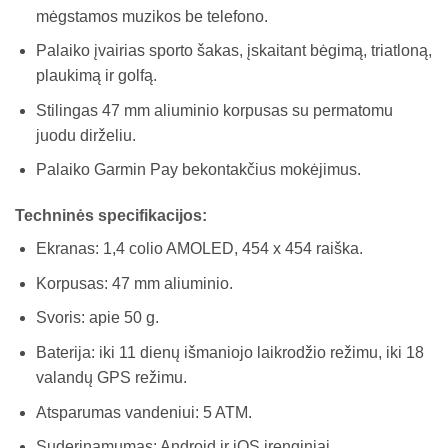
mėgstamos muzikos be telefono.
Palaiko įvairias sporto šakas, įskaitant bėgimą, triatloną,
plaukimą ir golfą.
Stilingas 47 mm aliuminio korpusas su permatomu
juodu dirželiu.
Palaiko Garmin Pay bekontakčius mokėjimus.
Techninės specifikacijos:
Ekranas: 1,4 colio AMOLED, 454 x 454 raiška.
Korpusas: 47 mm aliuminio.
Svoris: apie 50 g.
Baterija: iki 11 dienų išmaniojo laikrodžio režimu, iki 18
valandų GPS režimu.
Atsparumas vandeniui: 5 ATM.
Suderinamumas: Android ir iOS įrenginiai.