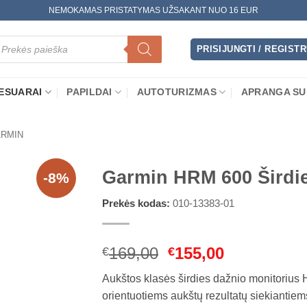
NEMOKAMAS PRISTATYMAS UŽSAKANT NUO 16 EUR
oducts
arch
PRISIJUNGTI / REGIST
ESUARAI
PAPILDAI
AUTOTURIZMAS
APRANGA SU
RMIN
Garmin HRM 600 Širdie
-8%
Prekės kodas:
010-13383-01
Original
Current
169,00
155,00
€
€
price
price
Aukštos klasės širdies dažnio monitorius
was:
is:
orientuotiems aukštų rezultatų siekiantiems
€169,00.
€155,00.