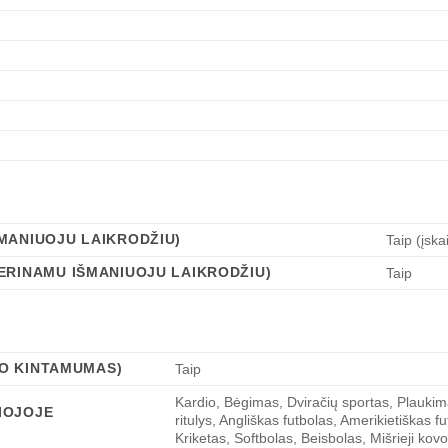
MANIUOJU LAIKRODŽIU)
Taip (įska
ERINAMU IŠMANIUOJU LAIKRODŽIU)
Taip
NIO KINTAMUMAS)
Taip
Kardio, Bėgimas, Dviračių sportas, Plaukima
IOJOJE
ritulys, Angliškas futbolas, Amerikietiškas 
Kriketas, Softbolas, Beisbolas, Mišrieji ko