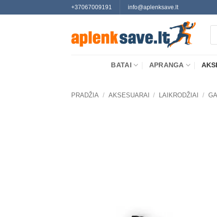
Skip
+37067009191
info@aplenksave.lt
to
Pr
content
se
BATAI
APRANGA
AKS
PRADŽIA
/
AKSESUARAI
/
LAIKRODŽIAI
/
GA