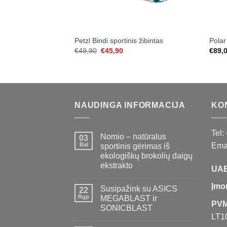
Petzl Bindi sportinis žibintas
Polar
Original
Current
€
49,90
€
45,90
€
89,
price
price
was:
is:
€49,90.
€45,90.
NAUDINGA INFORMACIJA
KO
Tel:
Nomio – natūralus
03
Bal
Emai
sportinis gėrimas iš
ekologiškų brokolių daigų
ekstrakto
UAB
Įmo
Susipažink su ASICS
22
Rgp
MEGABLAST ir
PVM
SONICBLAST
LT1