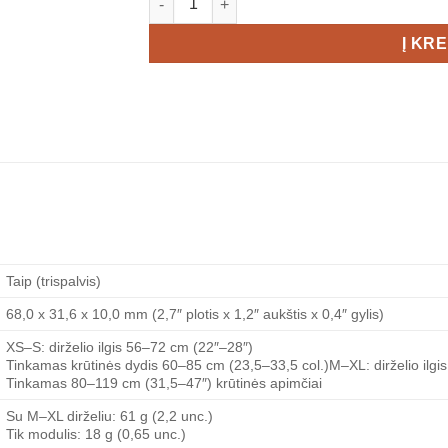
Į KR
Taip (trispalvis)
68,0 x 31,6 x 10,0 mm (2,7″ plotis x 1,2″ aukštis x 0,4″ gylis)
XS–S: dirželio ilgis 56–72 cm (22″–28″)
Tinkamas krūtinės dydis 60–85 cm (23,5–33,5 col.)M–XL: dirželio ilgi
Tinkamas 80–119 cm (31,5–47″) krūtinės apimčiai
Su M–XL dirželiu: 61 g (2,2 unc.)
Tik modulis: 18 g (0,65 unc.)