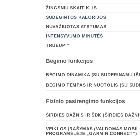
ŽINGSNIŲ SKAITIKLIS
SUDEGINTOS KALORIJOS
NUVAŽIUOTAS ATSTUMAS
INTENSYVUMO MINUTĖS
TRUEUP™
Bėgimo funkcijos
BĖGIMO DINAMIKA (SU SUDERINAMU IŠ
BĖGIMO TEMPAS IR NUOTOLIS (SU SUD
Fizinio pasirengimo funkcijos
ŠIRDIES DAŽNIS IR ŠDK (ŠIRDIES DAŽ
VEIKLOS ĮRAŠYMAS (VALDOMAS MOBIL
PROGRAMĖLĖJE „GARMIN CONNECT“)