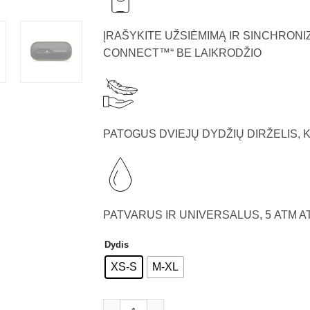
ĮRAŠYKITE UŽSIĖMIMĄ IR SINCHRON
CONNECT™“ BE LAIKRODŽIO
PATOGUS DVIEJŲ DYDŽIŲ DIRŽELIS, 
PATVARUS IR UNIVERSALUS, 5 ATM 
Dydis
XS-S
M-XL
produkto kiekis: Garmin HRM 600 Širdies Ri