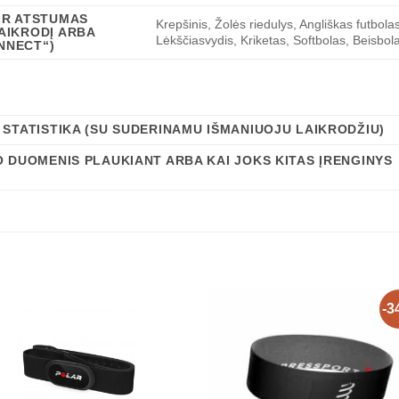
IR ATSTUMAS
Krepšinis, Žolės riedulys, Angliškas futbola
AIKRODĮ ARBA
Lėkščiasvydis, Kriketas, Softbolas, Beisbol
NNECT“)
 STATISTIKA (SU SUDERINAMU IŠMANIUOJU LAIKRODŽIU)
O DUOMENIS PLAUKIANT ARBA KAI JOKS KITAS ĮRENGINYS
-3