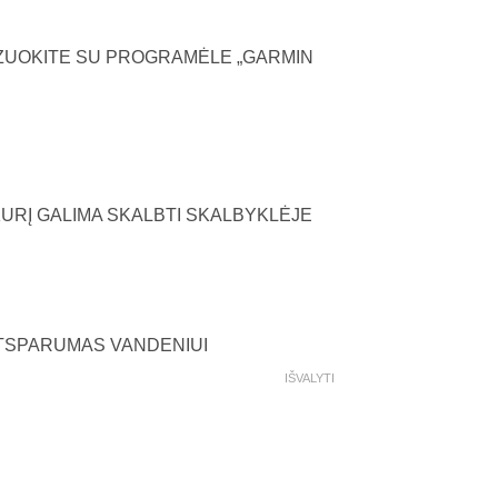
IZUOKITE SU PROGRAMĖLE „GARMIN
KURĮ GALIMA SKALBTI SKALBYKLĖJE
ATSPARUMAS VANDENIUI
IŠVALYTI
tmo Diržas