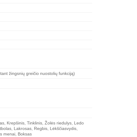
itant žingsnių greičio nuostolių funkciją)
s, Krepšinis, Tinklinis, Žolės riedulys, Ledo
futbolas, Lakrosas, Regbis, Lėkščiasvydis,
vos menai, Boksas