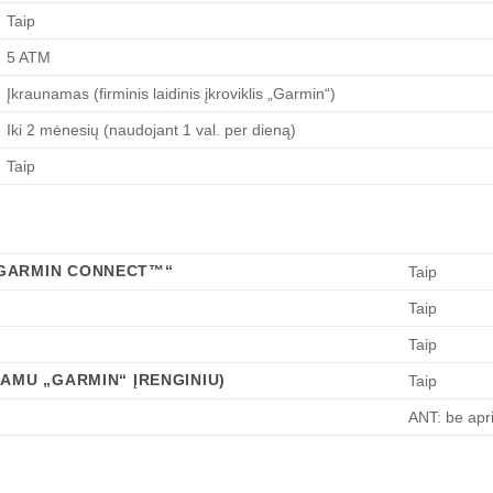
Taip
5 ATM
Įkraunamas (firminis laidinis įkroviklis „Garmin“)
Iki 2 mėnesių (naudojant 1 val. per dieną)
Taip
„GARMIN CONNECT™“
Taip
Taip
Taip
NAMU „GARMIN“ ĮRENGINIU)
Taip
ANT: be apr