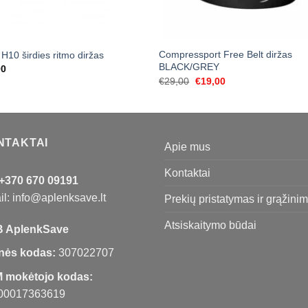
Compressport Free Belt diržas
 H10 širdies ritmo diržas
BLACK/GREY
00
Original
Current
€
29,00
€
19,00
price
price
was:
is:
€29,00.
€19,00.
NTAKTAI
Apie mus
Kontaktai
+370 670 09191
l: info@aplenksave.lt
Prekių pristatymas ir grąžini
Atsiskaitymo būdai
 AplenkSave
nės kodas:
307022707
 mokėtojo kodas:
00017363619