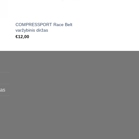
COMPRESSPORT Race Belt
WAHOO KICKR BIKE
varžybinis diržas
TRENIRUOKLIS
€
12,00
€
3.399,00
mas