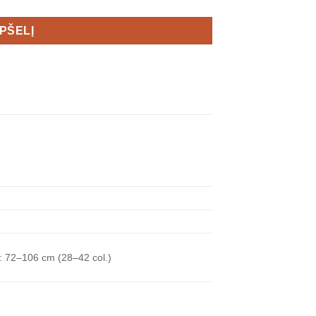
EPŠELĮ
s: 72–106 cm (28–42 col.)