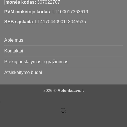
Įmonės kodas:
307022707
PVM mokėtojo kodas:
LT100017363619
SEB sąskaita
: LT417044090113045535
Apie mus
Kontaktai
Prekių pristatymas ir grąžinimas
Atsiskaitymo būdai
2026 ©
Aplenksave.lt