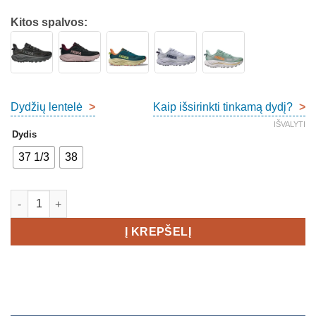
Kitos spalvos:
Dydžių lentelė
>
Kaip išsirinkti tinkamą dydį?
>
IŠVALYTI
Dydis
37 1/3
38
produkto kiekis: Hoka Challenger 8 Women's
Į KREPŠELĮ