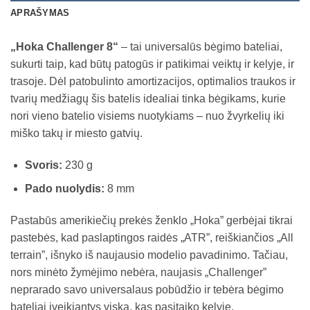
APRAŠYMAS
„Hoka Challenger 8“
– tai universalūs bėgimo bateliai,
sukurti taip, kad būtų patogūs ir patikimai veiktų ir kelyje, ir
trasoje. Dėl patobulinto amortizacijos, optimalios traukos ir
tvarių medžiagų šis batelis idealiai tinka bėgikams, kurie
nori vieno batelio visiems nuotykiams – nuo žvyrkelių iki
miško takų ir miesto gatvių.
Svoris:
230 g
Pado nuolydis:
8 mm
Pastabūs amerikiečių prekės ženklo „Hoka” gerbėjai tikrai
pastebės, kad paslaptingos raidės „ATR”, reiškiančios „All
terrain”, išnyko iš naujausio modelio pavadinimo. Tačiau,
nors minėto žymėjimo nebėra, naujasis „Challenger”
neprarado savo universalaus pobūdžio ir tebėra bėgimo
bateliai įveikiantys viską, kas pasitaiko kelyje.