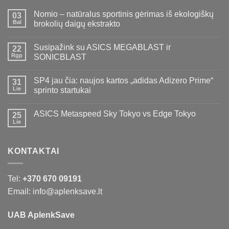
Nomio – natūralus sportinis gėrimas iš ekologiškų
03
Bal
brokolių daigų ekstrakto
Susipažink su ASICS MEGABLAST ir
22
Rgp
SONICBLAST
SP4 jau čia: naujos kartos „adidas Adizero Prime“
31
Lie
sprinto startukai
ASICS Metaspeed Sky Tokyo vs Edge Tokyo
25
Lie
KONTAKTAI
Tel:
+370 670 09191
Email: info@aplenksave.lt
UAB AplenkSave