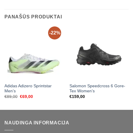
PANAŠŪS PRODUKTAI
-22%
Adidas Adizero Sprintstar
Salomon Speedcross 6 Gore-
Men’s
Tex Women’s
Original
Current
€
89,00
€
69,00
€
159,00
price
price
was:
is:
€89,00.
€69,00.
NAUDINGA INFORMACIJA