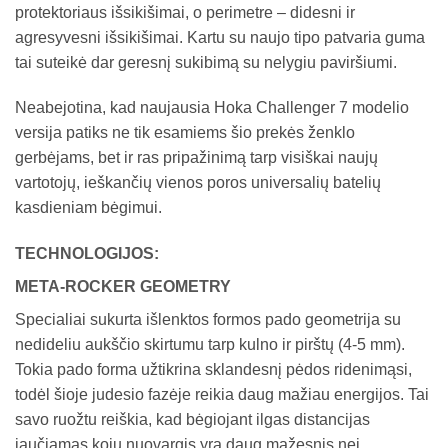
protektoriaus išsikišimai, o perimetre – didesni ir
agresyvesni išsikišimai. Kartu su naujo tipo patvaria guma
tai suteikė dar geresnį sukibimą su nelygiu paviršiumi.
Neabejotina, kad naujausia Hoka Challenger 7 modelio
versija patiks ne tik esamiems šio prekės ženklo
gerbėjams, bet ir ras pripažinimą tarp visiškai naujų
vartotojų, ieškančių vienos poros universalių batelių
kasdieniam bėgimui.
TECHNOLOGIJOS:
META-ROCKER GEOMETRY
Specialiai sukurta išlenktos formos pado geometrija su
nedideliu aukščio skirtumu tarp kulno ir pirštų (4-5 mm).
Tokia pado forma užtikrina sklandesnį pėdos ridenimąsi,
todėl šioje judesio fazėje reikia daug mažiau energijos. Tai
savo ruožtu reiškia, kad bėgiojant ilgas distancijas
jaučiamas kojų nuovargis yra daug mažesnis nei