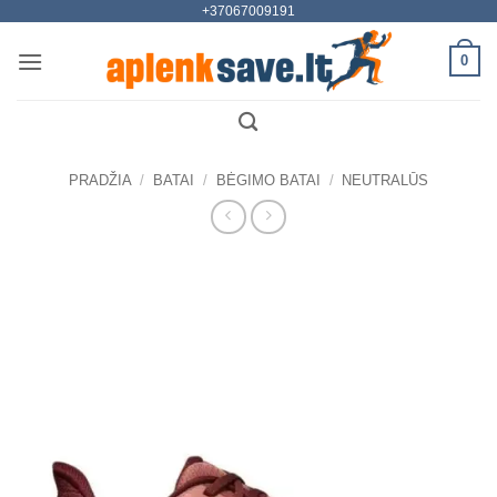
+37067009191
Skip
to
0
content
PRADŽIA
/
BATAI
/
BĖGIMO BATAI
/
NEUTRALŪS