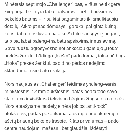
Minėtasis septintojo „Challenger” batų viršus ne tik gerai
kvėpuoja, bet ir yra labai patvarus – net ir tipiškiems
bekelės batams – ir puikiai pagamintas iki smulkiausių
detalių. Atkreiptinas dėmesys į gerokai pailgintą kulną,
kuris dabar efektyviau palaiko Achilo sausgyslę bėgant,
taip pat labai palengvina batų apsiavimą ir nusiavimą.
Savo ruožtu agresyvesnė nei anksčiau garsiojo „Hoka”
prekės ženklui būdingo „lopšio” pado forma , tokia būdinga
„Hoka” prekės ženklui, padidino pėdos riedėjimo
sklandumą ir šio bato reakciją.
Nors naujausias „Challenger” leidimas yra lengvesnis,
minkštesnis ir 2 mm aukštesnis, batas neprarado savo
stabilumo ir visiškos kiekvieno bėgimo žingsnio kontrolės.
Nors aprašytame modelyje nėra jokios „anti-rock”
plokštelės, padas pakankamai apsaugo nuo akmenų ir
aštrių briaunų bekelės trasoje. Kitas privalumas – pado
centre naudojami mažesni, bet glaudžiai išdėstyti