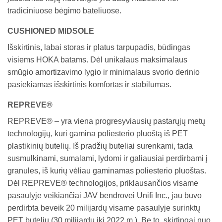
tradiciniuose bėgimo bateliuose.
CUSHIONED MIDSOLE
Išskirtinis, labai storas ir platus tarpupadis, būdingas
visiems HOKA batams. Dėl unikalaus maksimalaus
smūgio amortizavimo lygio ir minimalaus svorio derinio
pasiekiamas išskirtinis komfortas ir stabilumas.
REPREVE®
REPREVE® – yra viena progresyviausių pastarųjų metų
technologijų, kuri gamina poliesterio pluoštą iš PET
plastikinių butelių. Iš pradžių buteliai surenkami, tada
susmulkinami, sumalami, lydomi ir galiausiai perdirbami į
granules, iš kurių vėliau gaminamas poliesterio pluoštas.
Dėl REPREVE® technologijos, priklausančios visame
pasaulyje veikiančiai JAV bendrovei Unifi Inc., jau buvo
perdirbta beveik 20 milijardų visame pasaulyje surinktų
PET butelių (30 milijardų iki 2022 m.). Be to, skirtingai nuo