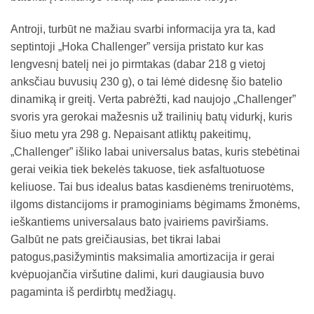
Antroji, turbūt ne mažiau svarbi informacija yra ta, kad
septintoji „Hoka Challenger” versija pristato kur kas
lengvesnį batelį nei jo pirmtakas (dabar 218 g vietoj
anksčiau buvusių 230 g), o tai lėmė didesnę šio batelio
dinamiką ir greitį. Verta pabrėžti, kad naujojo „Challenger”
svoris yra gerokai mažesnis už trailinių batų vidurkį, kuris
šiuo metu yra 298 g. Nepaisant atliktų pakeitimų,
„Challenger” išliko labai universalus batas, kuris stebėtinai
gerai veikia tiek bekelės takuose, tiek asfaltuotuose
keliuose. Tai bus idealus batas kasdienėms treniruotėms,
ilgoms distancijoms ir pramoginiams bėgimams žmonėms,
ieškantiems universalaus bato įvairiems paviršiams.
Galbūt ne pats greičiausias, bet tikrai labai
patogus,pasižymintis maksimalia amortizacija ir gerai
kvėpuojančia viršutine dalimi, kuri daugiausia buvo
pagaminta iš perdirbtų medžiagų.