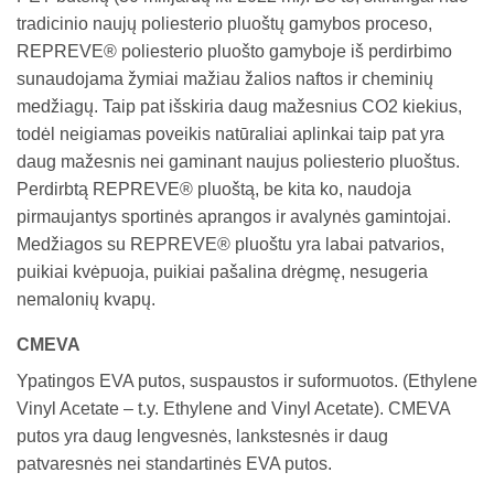
tradicinio naujų poliesterio pluoštų gamybos proceso,
REPREVE® poliesterio pluošto gamyboje iš perdirbimo
sunaudojama žymiai mažiau žalios naftos ir cheminių
medžiagų. Taip pat išskiria daug mažesnius CO2 kiekius,
todėl neigiamas poveikis natūraliai aplinkai taip pat yra
daug mažesnis nei gaminant naujus poliesterio pluoštus.
Perdirbtą REPREVE® pluoštą, be kita ko, naudoja
pirmaujantys sportinės aprangos ir avalynės gamintojai.
Medžiagos su REPREVE® pluoštu yra labai patvarios,
puikiai kvėpuoja, puikiai pašalina drėgmę, nesugeria
nemalonių kvapų.
CMEVA
Ypatingos EVA putos, suspaustos ir suformuotos. (Ethylene
Vinyl Acetate – t.y. Ethylene and Vinyl Acetate). CMEVA
putos yra daug lengvesnės, lankstesnės ir daug
patvaresnės nei standartinės EVA putos.