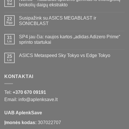
03
Bal
brokolių daigų ekstrakto
Susipažink su ASICS MEGABLAST ir
22
Rgp
SONICBLAST
SP4 jau čia: naujos kartos „adidas Adizero Prime“
31
Lie
sprinto startukai
ASICS Metaspeed Sky Tokyo vs Edge Tokyo
25
Lie
KONTAKTAI
Tel:
+370 670 09191
Email: info@aplenksave.lt
UAB AplenkSave
Įmonės kodas:
307022707