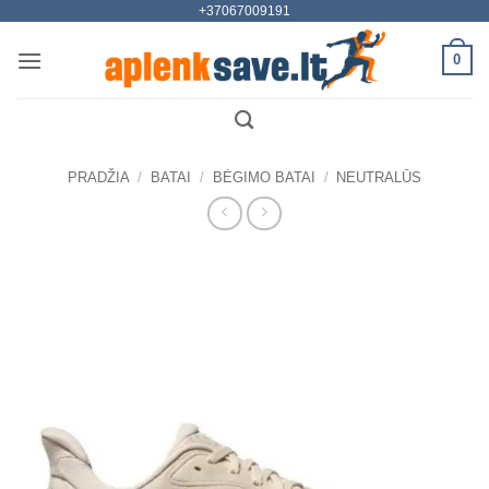
+37067009191
Skip
to
0
content
PRADŽIA
/
BATAI
/
BĖGIMO BATAI
/
NEUTRALŪS