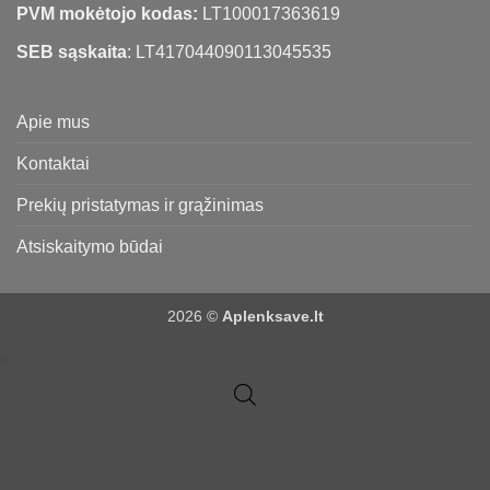
PVM mokėtojo kodas:
LT100017363619
SEB sąskaita
: LT417044090113045535
Apie mus
Kontaktai
Prekių pristatymas ir grąžinimas
Atsiskaitymo būdai
2026 ©
Aplenksave.lt