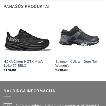
PANAŠŪS PRODUKTAI
HOKA Clifton 9 GTX Men’s
Salomon X Ultra 4 Gore-Tex
1141470-BBLC
Women’s
€
179,00
€
149,00
NAUDINGA INFORMACIJA
Nomio – natūralus sportinis gėrimas iš ekologiškų