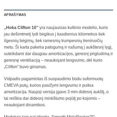
APRAŠYMAS
„Hoka Clifton 10“
yra naujausias kultinio modelio, kuris
jau dešimtmetį lydi bėgikus į kasdienius kilometrus tiek
ilgesnių bėgimų, tiek ramesnių trumpesnių treniruočių
metu. Ši karta pakelia patogumą ir našumą į aukštesnį lygį,
suteikdami dar daugiau amortizacijos, geresnį prigludimą ir
geresnę ventiliaciją – neaukojant lengvumo, dėl kurio
„Clifton“ buvo giriamas.
Vidpadis pagamintas iš suspaudimo būdu suformuotų
CMEVA putų, kurios pasižymi lengvumu ir puikia
amortizacija. Naujoji versija įgavo 3 mm didesnį aukštį, o
tai reiškia dar didesnį minkštumo pojūtį po kojomis –
neaukojant dinamikos.
Modelyje taip pat įdiegta „Smooth MetaRocker™“