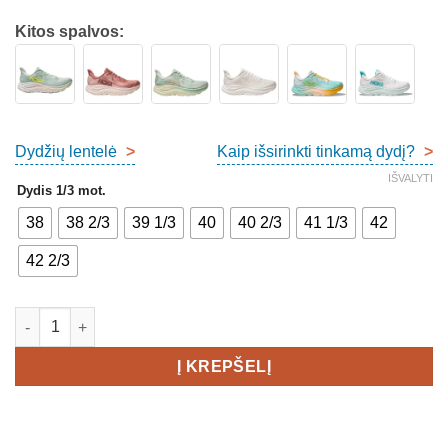
Kitos spalvos:
Dydžių lentelė
>
Kaip išsirinkti tinkamą dydį?
>
IŠVALYTI
Dydis 1/3 mot.
38
38 2/3
39 1/3
40
40 2/3
41 1/3
42
42 2/3
produkto kiekis: Hoka Clifton 10 Women's
Į KREPŠELĮ