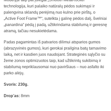
technologija, kuri palaiko natūralų pėdos sukimąsi ir
palengvina sklandų perėjimą nuo kulno prie pirštų, o
„Active Foot Frame™“, sutelkta į galinę pėdos dalį, švelniai
„panardina“ pėdą į padą, užtikrindama stabilumą ir geresnę
atramą, tačiau nesukietėdama.
Padas pagamintas iš patvarios dilimui atsparios gumos
(abrazyvinės gumos), kuri gerokai prailgina batų tarnavimo
laiką, net ir kasdien juos naudojant. Strateginės sąlyčio su
žeme zonos optimizuotos taip, kad užtikrintų sukibimą ir
stabilumą nepriklausomai nuo paviršiaus – nuo asfalto iki
parko alėjų.
Svoris: 230g.
Drop’as:
8mm